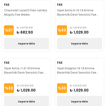
FAE
FAE
Chevrolet Lacetti Fren Lamba
Opel Astra H 1.6 1.8 Emme
Müşürü Fae Marka
Eksantrik Devir Sensörü Fae
Marka
₺ 1,078.00
₺ 1,540.00
%
37
%
33
₺ 682.50
₺ 1,029.00
Sepete Ekle
Sepete Ekle
FAE
FAE
Opel Astra J 1.6 1.8 Emme
Opel İnsignia 1.6 1.8 Emme
Eksantrik Devir Sensörü Fae
Eksantrik Devir Sensörü Fae
Marka
Marka
₺ 1,540.00
₺ 1,540.00
%
33
%
33
₺ 1,029.00
₺ 1,029.00
Sepete Ekle
Sepete Ekle