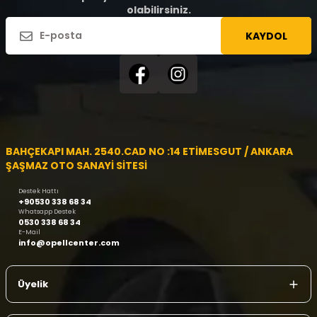
olabilirsiniz.
KAYDOL
BAHÇEKAPI MAH. 2540.CAD NO :14 ETİMESGUT / ANKARA
ŞAŞMAZ OTO SANAYİ SİTESİ
Destek Hattı
+90530 338 68 34
Whatsapp Destek
0530 338 68 34
E-Mail
info@opellcenter.com
Üyelik