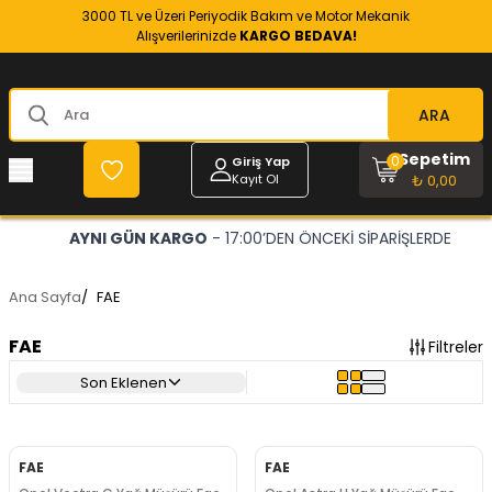
3000 TL ve Üzeri Periyodik Bakım ve Motor Mekanik
Alışverilerinizde
KARGO BEDAVA!
ARA
Sepetim
0
Giriş Yap
Kayıt Ol
₺ 0,00
AYNI GÜN KARGO
- 17:00’DEN ÖNCEKİ SİPARİŞLERDE
Ana Sayfa
/
FAE
FAE
Filtreler
Son Eklenen
FAE
FAE