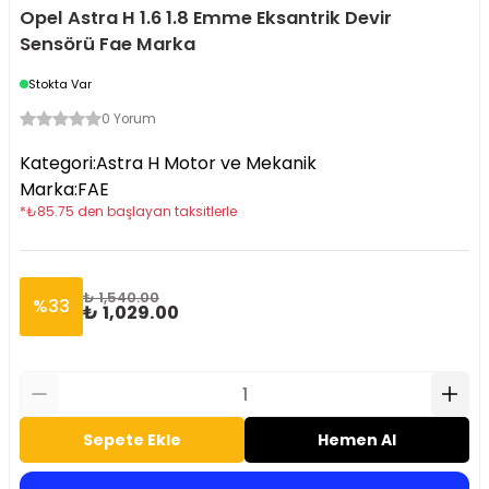
Opel Astra H 1.6 1.8 Emme Eksantrik Devir
Sensörü Fae Marka
Stokta Var
0 Yorum
Kategori
:
Astra H Motor ve Mekanik
Marka
:
FAE
*
₺
85.75
den başlayan taksitlerle
₺ 1,540.00
%
33
₺ 1,029.00
Sepete Ekle
Hemen Al