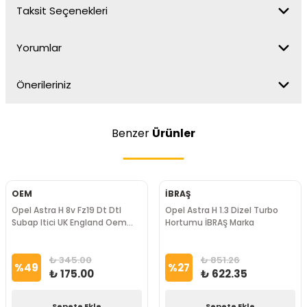
Taksit Seçenekleri
Yorumlar
Önerileriniz
Benzer
Ürünler
OEM
İBRAŞ
Opel Astra H 8v Fz19 Dt Dtl
Opel Astra H 1.3 Dizel Turbo
Subap Itici UK England Oem
Hortumu İBRAŞ Marka
Marka
₺ 345.00
₺ 851.26
%
49
%
27
₺ 175.00
₺ 622.35
Sepete Ekle
Sepete Ekle