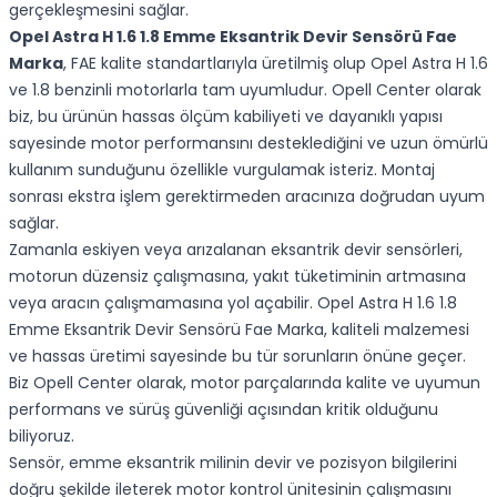
gerçekleşmesini sağlar.
Opel Astra H 1.6 1.8 Emme Eksantrik Devir Sensörü Fae
Marka
, FAE kalite standartlarıyla üretilmiş olup Opel Astra H 1.6
ve 1.8 benzinli motorlarla tam uyumludur. Opell Center olarak
biz, bu ürünün hassas ölçüm kabiliyeti ve dayanıklı yapısı
sayesinde motor performansını desteklediğini ve uzun ömürlü
kullanım sunduğunu özellikle vurgulamak isteriz. Montaj
sonrası ekstra işlem gerektirmeden aracınıza doğrudan uyum
sağlar.
Zamanla eskiyen veya arızalanan eksantrik devir sensörleri,
motorun düzensiz çalışmasına, yakıt tüketiminin artmasına
veya aracın çalışmamasına yol açabilir. Opel Astra H 1.6 1.8
Emme Eksantrik Devir Sensörü Fae Marka, kaliteli malzemesi
ve hassas üretimi sayesinde bu tür sorunların önüne geçer.
Biz Opell Center olarak, motor parçalarında kalite ve uyumun
performans ve sürüş güvenliği açısından kritik olduğunu
biliyoruz.
Sensör, emme eksantrik milinin devir ve pozisyon bilgilerini
doğru şekilde ileterek motor kontrol ünitesinin çalışmasını