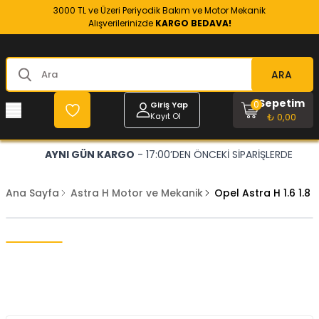
3000 TL ve Üzeri Periyodik Bakım ve Motor Mekanik
Alışverilerinizde
KARGO BEDAVA!
ARA
Sepetim
0
Giriş Yap
Kayıt Ol
₺ 0,00
AYNI GÜN KARGO
- 17:00’DEN ÖNCEKİ SİPARİŞLERDE
Ana Sayfa
Astra H Motor ve Mekanik
Opel Astra H 1.6 1.