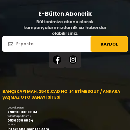
E-Bülten Abonelik
Bültenimize abone olarak
kampanyalarımızdan ilk siz haberdar
olabilirsiniz.
KAYDOL
BAHÇEKAPI MAH. 2540.CAD NO :14 ETİMESGUT / ANKARA
ŞAŞMAZ OTO SANAYİ SİTESİ
Destek Hattı
+90530 338 68 34
Whatsapp Destek
0530 338 68 34
E-Mail
info@opellcenter.com