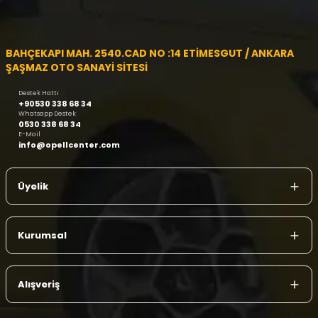
BAHÇEKAPI MAH. 2540.CAD NO :14 ETİMESGUT / ANKARA
ŞAŞMAZ OTO SANAYİ SİTESİ
Destek Hattı
+90530 338 68 34
Whatsapp Destek
0530 338 68 34
E-Mail
info@opellcenter.com
Üyelik
Kurumsal
Alışveriş