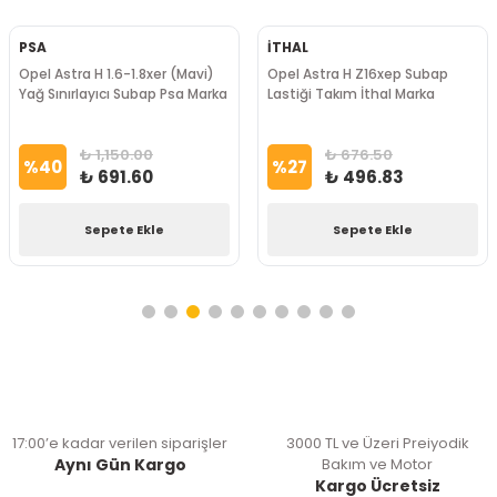
PSA
İTHAL
Opel Astra H 1.6-1.8xer (Mavi)
Opel Astra H Z16xep Subap
Yağ Sınırlayıcı Subap Psa Marka
Lastiği Takım İthal Marka
₺ 1,150.00
₺ 676.50
%
40
%
27
₺ 691.60
₺ 496.83
Sepete Ekle
Sepete Ekle
17:00’e kadar verilen siparişler
3000 TL ve Üzeri Preiyodik
Aynı Gün Kargo
Bakım ve Motor
Kargo Ücretsiz