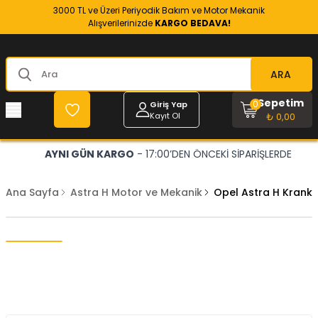
3000 TL ve Üzeri Periyodik Bakım ve Motor Mekanik
Alışverilerinizde
KARGO BEDAVA!
ARA
Sepetim
0
Giriş Yap
Kayıt Ol
₺ 0,00
AYNI GÜN KARGO
- 17:00’DEN ÖNCEKİ SİPARİŞLERDE
Ana Sayfa
Astra H Motor ve Mekanik
Opel Astra H Krank