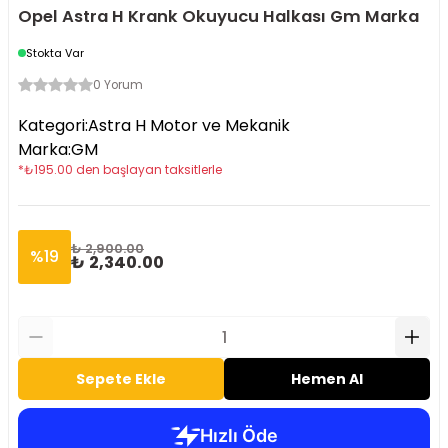
Opel Astra H Krank Okuyucu Halkası Gm Marka
Stokta Var
0 Yorum
Kategori
:
Astra H Motor ve Mekanik
Marka
:
GM
*
₺
195.00
den başlayan taksitlerle
₺ 2,900.00
%
19
₺ 2,340.00
Sepete Ekle
Hemen Al