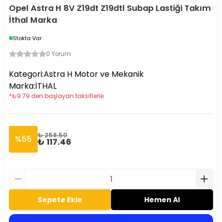
Opel Astra H 8V Z19dt Z19dtl Subap Lastiği Takım
İthal Marka
Stokta Var
0 Yorum
Kategori
:
Astra H Motor ve Mekanik
Marka
:
İTHAL
*
₺
9.79
den başlayan taksitlerle
₺ 258.50
%
55
₺ 117.46
Sepete Ekle
Hemen Al