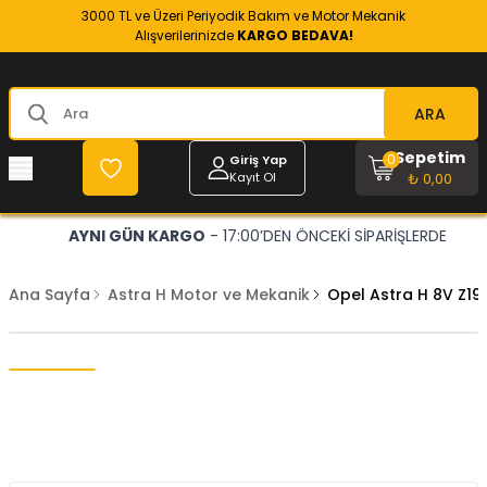
3000 TL ve Üzeri Periyodik Bakım ve Motor Mekanik
Alışverilerinizde
KARGO BEDAVA!
ARA
Sepetim
0
Giriş Yap
Kayıt Ol
₺ 0,00
AYNI GÜN KARGO
- 17:00’DEN ÖNCEKİ SİPARİŞLERDE
Ana Sayfa
Astra H Motor ve Mekanik
Opel Astra H 8V Z19d