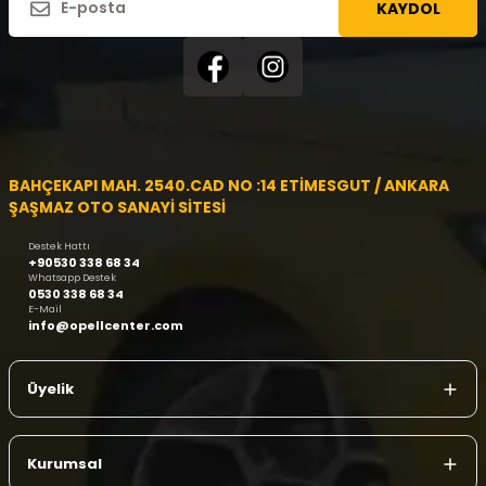
KAYDOL
BAHÇEKAPI MAH. 2540.CAD NO :14 ETİMESGUT / ANKARA
ŞAŞMAZ OTO SANAYİ SİTESİ
Destek Hattı
+90530 338 68 34
Whatsapp Destek
0530 338 68 34
E-Mail
info@opellcenter.com
Üyelik
Kurumsal