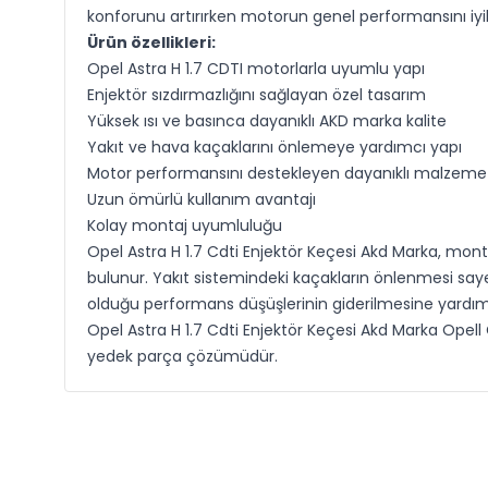
konforunu artırırken motorun genel performansını iyile
Ürün özellikleri:
Opel Astra H 1.7 CDTI motorlarla uyumlu yapı
Enjektör sızdırmazlığını sağlayan özel tasarım
Yüksek ısı ve basınca dayanıklı AKD marka kalite
Yakıt ve hava kaçaklarını önlemeye yardımcı yapı
Motor performansını destekleyen dayanıklı malzeme
Uzun ömürlü kullanım avantajı
Kolay montaj uyumluluğu
Opel Astra H 1.7 Cdti Enjektör Keçesi Akd Marka, mon
bulunur. Yakıt sistemindeki kaçakların önlenmesi saye
olduğu performans düşüşlerinin giderilmesine yardımc
Opel Astra H 1.7 Cdti Enjektör Keçesi Akd Marka Opell 
yedek parça çözümüdür.