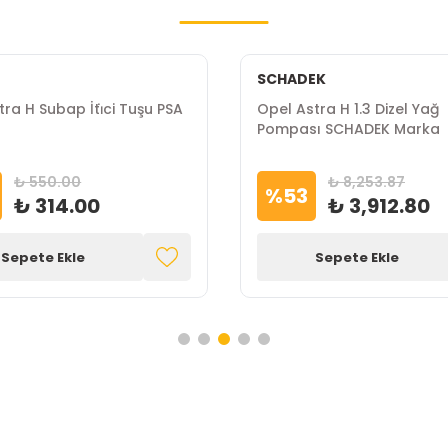
SCHADEK
ra H Subap İti̇ci Tuşu PSA
Opel Astra H 1.3 Dizel Yağ
Pompası SCHADEK Marka
₺ 550.00
₺ 8,253.87
%
53
₺ 314.00
₺ 3,912.80
Sepete Ekle
Sepete Ekle