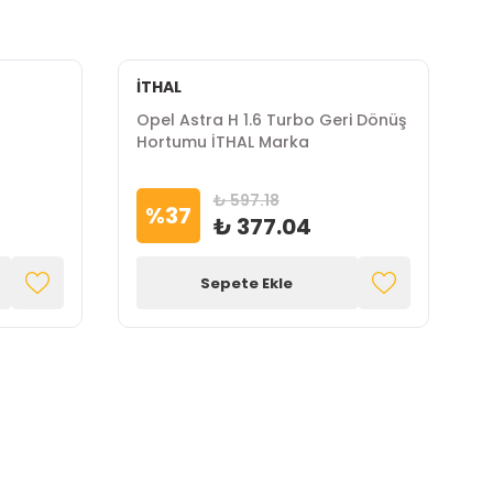
İTHAL
Opel Astra H 1.6 Turbo Geri Dönüş
O
Hortumu İTHAL Marka
I
₺ 597.18
%
37
₺ 377.04
Sepete Ekle