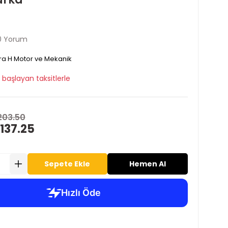
0 Yorum
ra H Motor ve Mekanik
başlayan taksitlerle
203.50
137.25
Sepete Ekle
Hemen Al