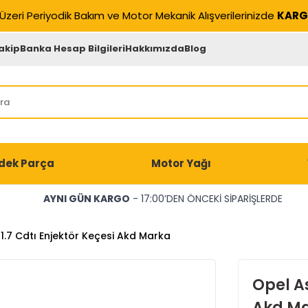
Üzeri Periyodik Bakım ve Motor Mekanik Alışverilerinizde
KARG
akip
Banka Hesap Bilgileri
Hakkımızda
Blog
dek Parça
Motor Yağı
AYNI GÜN KARGO
- 17:00’DEN ÖNCEKİ SİPARİŞLERDE
1.7 Cdtı Enjektör Keçesi Akd Marka
Opel As
Akd M