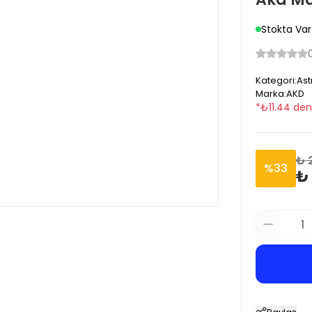
Stokta Var
Kategori
:
Ast
Marka
:
AKD
*
₺
11.44
den 
₺ 
%
33
₺ 