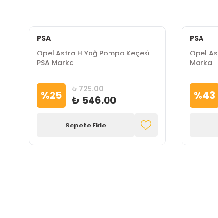
PSA
PSA
ş
Opel Astra H Yağ Pompa Keçesi̇
Opel Ast
PSA Marka
Marka
₺ 725.00
%
25
%
43
₺ 546.00
Sepete Ekle