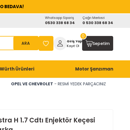
O BEDAVA!
Whatsapp Sipariş
Çağrı Merkezi
0530 338 68 34
0 530 338 68 34
0
Giriş Yap
ARA
Sepetim
Kayıt Ol
Würth Ürünleri
Motor Şanzıman
OPEL VE CHEVROLET
- RESMİ YEDEK PARÇACINIZ
tra H 1.7 Cdtı Enjektör Keçesi
arka