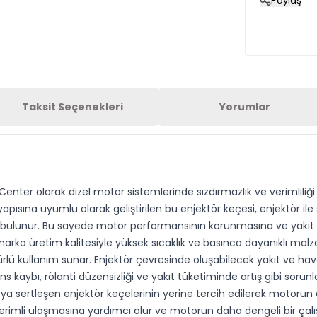
Paylaş
Taksit Seçenekleri
Yorumlar
Center olarak dizel motor sistemlerinde sızdırmazlık ve verimlili
sına uyumlu olarak geliştirilen bu enjektör keçesi, enjektör ile si
da bulunur. Bu sayede motor performansının korunmasına ve yakıt
arka üretim kalitesiyle yüksek sıcaklık ve basınca dayanıklı malzem
lü kullanım sunar. Enjektör çevresinde oluşabilecek yakıt ve ha
 kaybı, rölanti düzensizliği ve yakıt tüketiminde artış gibi sorunl
 sertleşen enjektör keçelerinin yerine tercih edilerek motorun da
rimli ulaşmasına yardımcı olur ve motorun daha dengeli bir çalı