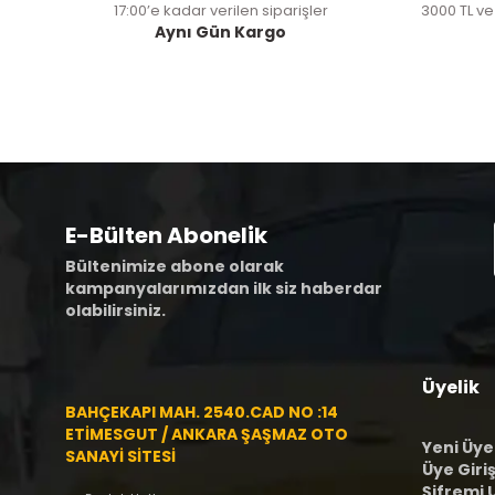
17:00’e kadar verilen siparişler
3000 TL ve
Aynı Gün Kargo
E-Bülten Abonelik
Bültenimize abone olarak
kampanyalarımızdan ilk siz haberdar
olabilirsiniz.
Üyelik
BAHÇEKAPI MAH. 2540.CAD NO :14
ETİMESGUT / ANKARA ŞAŞMAZ OTO
Yeni Üye
SANAYİ SİTESİ
Üye Giriş
Şifremi