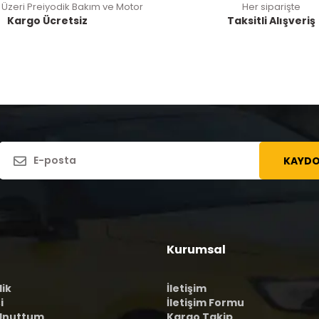
 Üzeri Preiyodik Bakım ve Motor
Her siparişte
Kargo Ücretsiz
Taksitli Alışveriş
KAYDO
Kurumsal
lik
İletişim
i
İletişim Formu
 Unuttum
Kargo Takip