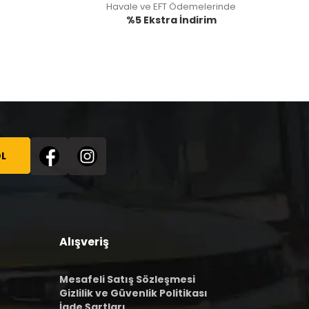
Havale ve EFT Ödemelerinde
%5 Ekstra İndirim
L
Alışveriş
Mesafeli Satış Sözleşmesi
Gizlilik ve Güvenlik Politikası
İade Şartları