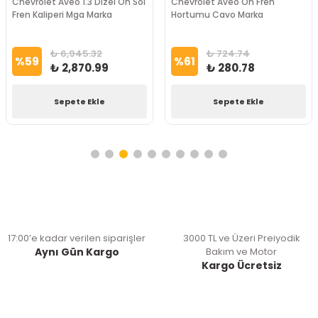
Chevrolet Aveo 1.3 Dizel Ön Sol
Chevrolet Aveo Ön Fren
Fren Kaliperi Mga Marka
Hortumu Cavo Marka
₺ 6,945.32
₺ 724.74
%
59
%
61
₺ 2,870.99
₺ 280.78
Sepete Ekle
Sepete Ekle
17:00’e kadar verilen siparişler
3000 TL ve Üzeri Preiyodik
Aynı Gün Kargo
Bakım ve Motor
Kargo Ücretsiz