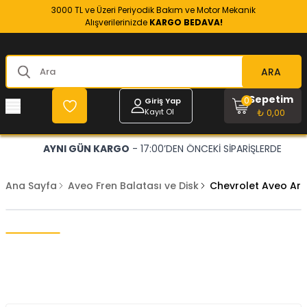
3000 TL ve Üzeri Periyodik Bakım ve Motor Mekanik
Alışverilerinizde
KARGO BEDAVA!
ARA
Sepetim
0
Giriş Yap
Kayıt Ol
₺ 0,00
AYNI GÜN KARGO
- 17:00’DEN ÖNCEKİ SİPARİŞLERDE
Ana Sayfa
Aveo Fren Balatası ve Disk
Chevrolet Aveo Ark