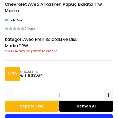
Chevrolet Aveo Arka Fren Papuç Balata Trw
Marka
Stokta Var
0 Yorum
Kategori
:
Aveo Fren Balatası ve Disk
Marka
:
TRW
*
₺
136.14
den başlayan taksitlerle
₺ 5,234.16
%
69
₺ 1,633.64
Sepete Ekle
Hemen Al