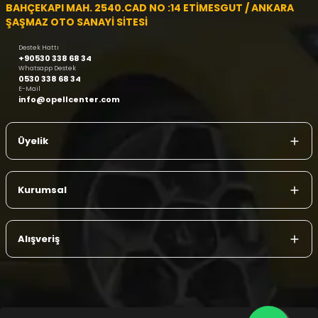
BAHÇEKAPI MAH. 2540.CAD NO :14 ETİMESGUT / ANKARA
ŞAŞMAZ OTO SANAYİ SİTESİ
Destek Hattı
+90530 338 68 34
Whatsapp Destek
0530 338 68 34
E-Mail
info@opellcenter.com
Üyelik
Kurumsal
Alışveriş