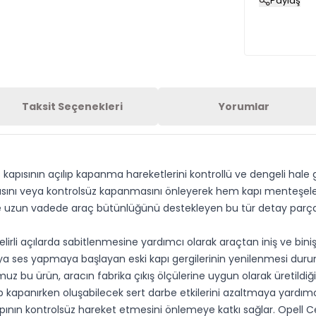
Paylaş
Taksit Seçenekleri
Yorumlar
ç kapısının açılıp kapanma hareketlerini kontrollü ve dengeli hale
masını veya kontrolsüz kapanmasını önleyerek hem kapı menteşele
e uzun vadede araç bütünlüğünü destekleyen bu tür detay parçala
irli açılarda sabitlenmesine yardımcı olarak araçtan iniş ve biniş
 ses yapmaya başlayan eski kapı gergilerinin yenilenmesi durum
uz bu ürün, aracın fabrika çıkış ölçülerine uygun olarak üretild
p kapanırken oluşabilecek sert darbe etkilerini azaltmaya yardım
apının kontrolsüz hareket etmesini önlemeye katkı sağlar. Opell C