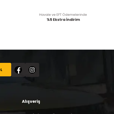
Havale ve EFT Ödemelerinde
%5 Ekstra İndirim
L
Alışveriş