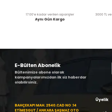
17:00’e kadar verilen siparişler
3000 TL ve
Aynı Gün Kargo
E-Bülten Abonelik
Bültenimize abone olarak
kampanyalarımızdan ilk siz haberdar
olabilirsiniz.
Üyelik
BAHÇEKAPI MAH. 2540.CAD NO :14
ETİMESGUT / ANKARA ŞAŞMAZ OTO