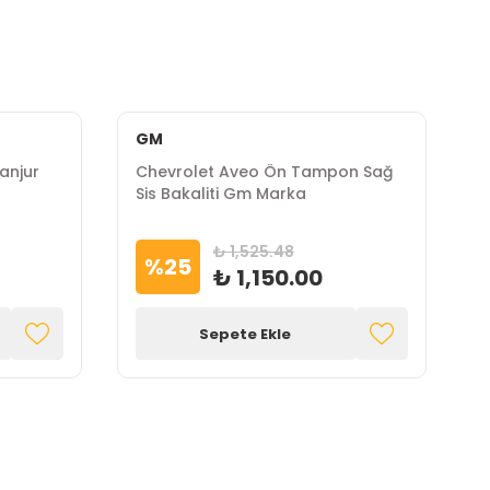
GM
anjur
Chevrolet Aveo Ön Tampon Sağ
C
Sis Bakaliti Gm Marka
A
₺ 1,525.48
%
25
₺ 1,150.00
Sepete Ekle