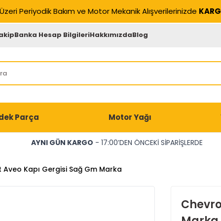
Üzeri Periyodik Bakım ve Motor Mekanik Alışverilerinizde
KARG
akip
Banka Hesap Bilgileri
Hakkımızda
Blog
dek Parça
Motor Yağı
AYNI GÜN KARGO
- 17:00’DEN ÖNCEKİ SİPARİŞLERDE
t Aveo Kapı Gergisi Sağ Gm Marka
Chevro
Marka