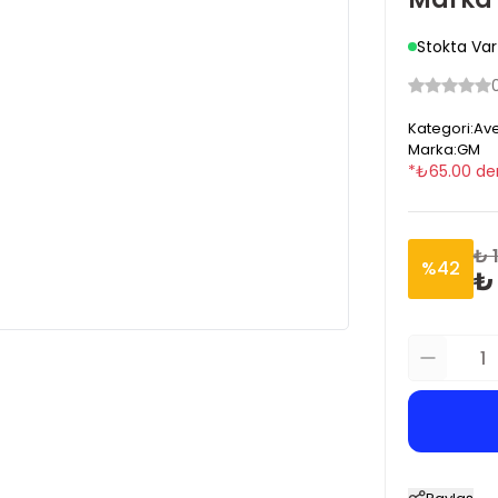
Stokta Var
Kategori
:
Ave
Marka
:
GM
*
₺
65.00
de
₺ 
%
42
₺