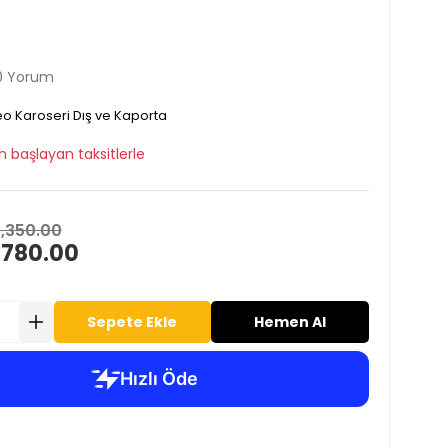
0 Yorum
o Karoseri Dış ve Kaporta
n başlayan taksitlerle
1,350.00
 780.00
Sepete Ekle
Hemen Al