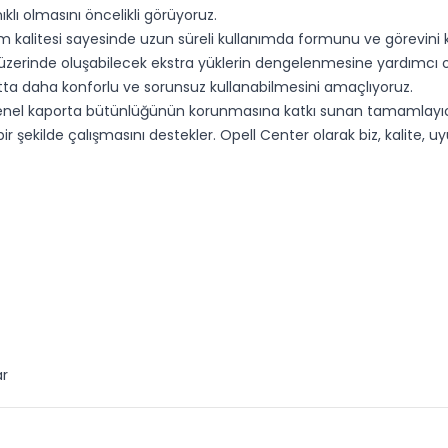
lı olmasını öncelikli görüyoruz.
kalitesi sayesinde uzun süreli kullanımda formunu ve görevini k
üzerinde oluşabilecek ekstra yüklerin dengelenmesine yardımcı ol
atta daha konforlu ve sorunsuz kullanabilmesini amaçlıyoruz.
enel kaporta bütünlüğünün korunmasına katkı sunan tamamlayıcı 
r şekilde çalışmasını destekler. Opell Center olarak biz, kalite, 
ar