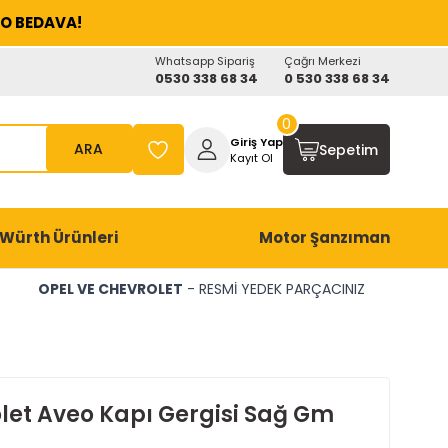
O BEDAVA!
Whatsapp Sipariş
Çağrı Merkezi
0530 338 68 34
0 530 338 68 34
0
Giriş Yap
ARA
Sepetim
Kayıt Ol
Würth Ürünleri
Motor Şanzıman
OPEL VE CHEVROLET
- RESMİ YEDEK PARÇACINIZ
let Aveo Kapı Gergisi Sağ Gm