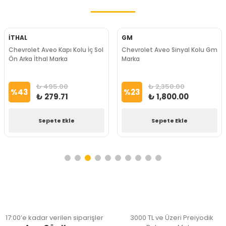
İTHAL
GM
Chevrolet Aveo Kapı Kolu İç Sol
Chevrolet Aveo Sinyal Kolu Gm
Ön Arka İthal Marka
Marka
₺ 495.00
₺ 2,350.00
%
43
%
23
₺ 279.71
₺ 1,800.00
Sepete Ekle
Sepete Ekle
17:00’e kadar verilen siparişler
3000 TL ve Üzeri Preiyodik