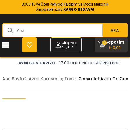
3000 TL ve Üzeri Periyodik Bakım ve Motor Mekanik
Alışverilerinizde
KARGO BEDAVA!
ARA
Sepetim
0
Giriş Yap
Kayıt Ol
₺ 0,00
AYNI GÜN KARGO
- 17:00’DEN ÖNCEKİ SİPARİŞLERDE
Ana Sayfa
Aveo Karoseri İç Trim
Chevrolet Aveo Ön Cam 