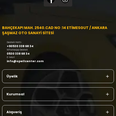
BAHÇEKAPI MAH. 2540.CAD NO :14 ETİMESGUT / ANKARA
ŞAŞMAZ OTO SANAYİ SİTESİ
Destek Hattı
+90530 338 68 34
Whatsapp Destek
0530 338 68 34
E-Mail
info@opellcenter.com
Üyelik
Kurumsal
Alışveriş