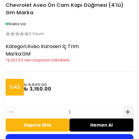
Chevrolet Aveo Ön Cam Kapı Düğmesi (4'lü)
Gm Marka
Stokta Var
0 Yorum
Kategori
:
Aveo Karoseri İç Trim
Marka
:
GM
*
₺
262.50
den başlayan taksitlerle
₺ 5,500.00
%
43
₺ 3,150.00
Sepete Ekle
Hemen Al