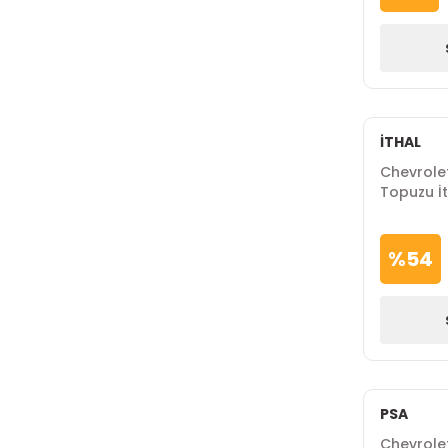
İTHAL
Chevrole
Topuzu İ
%
54
PSA
Chevrolet