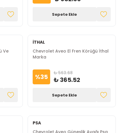
Sepete Ekle
İTHAL
ü Ve
Chevrolet Aveo El Fren Körüğü İthal
Marka
₺ 563.68
%
35
₺ 365.52
Sepete Ekle
PSA
Chevrolet Aveo Güneşlik Ayağı Psa