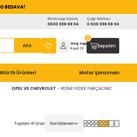
O BEDAVA!
Whatsapp Sipariş
Çağrı Merkezi
0530 338 68 34
0 530 338 68 34
0
Giriş Yap
ARA
Sepetim
Kayıt Ol
Würth Ürünleri
Motor Şanzıman
OPEL VE CHEVROLET
- RESMİ YEDEK PARÇACINIZ
Toplam 41 Ürün
Son Eklenen