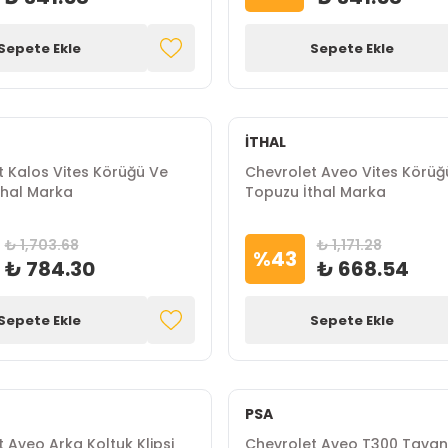
Sepete Ekle
Sepete Ekle
İTHAL
t Kalos Vites Körüğü Ve
Chevrolet Aveo Vites Körüğ
thal Marka
Topuzu İthal Marka
₺ 1,703.68
₺ 1,171.28
%
43
₺ 784.30
₺ 668.54
Sepete Ekle
Sepete Ekle
PSA
 Aveo Arka Koltuk Klipsi
Chevrolet Aveo T300 Tavan