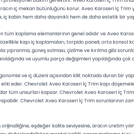
in profesyonel bakım gerektirir. Aveo Karoseri İç Trim onar
acın iç mekan bütünlüğünü korur. Aveo Karoseri İç Trim y
de, iç kabin hem daha dayanıklı hem de daha estetik bir ya
an tüm kaplama elemanlarının genel adıdır ve Aveo Karose
özellikle kapı iç kaplamaları, torpido paneli, orta konsol 
a yıpranma, güneş solması, çizilme ve kırılma gibi sorunlar
llanıldığında ve uyumlu parça değişimleri yapıldığında çok 
onomisi ve iç düzeni açısından kilit noktada duran bir yap
 etki eder. Chevrolet Aveo Karoseri İç Trim kapı döşemel
ar tüm unsurları kapsar. Chevrolet Aveo Karoseri İç Tr
apabilir. Chevrolet Aveo Karoseri İç Trim sorunlarının za
 orijinalliğine, eşdeğer kalite seviyesine, aracın üretim yı