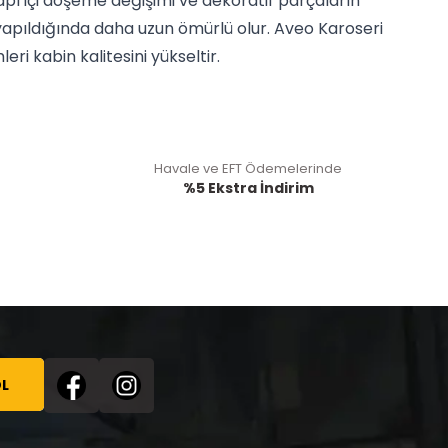
pı içi döşeme değişimi ve dekoratif parçaların
n yapıldığında daha uzun ömürlü olur. Aveo Karoseri
ri kabin kalitesini yükseltir.
Havale ve EFT Ödemelerinde
%5 Ekstra İndirim
L