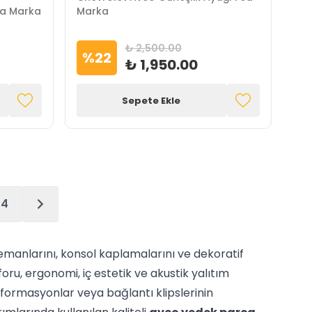
sa Marka
Marka
₺ 2,500.00
%
22
₺ 1,950.00
Sepete Ekle
4
lemanlarını, konsol kaplamalarını ve dekoratif
oru, ergonomi, iç estetik ve akustik yalıtım
eformasyonlar veya bağlantı klipslerinin