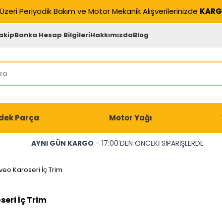
Üzeri Periyodik Bakım ve Motor Mekanik Alışverilerinizde
KARG
akip
Banka Hesap Bilgileri
Hakkımızda
Blog
dek Parça
Motor Yağı
AYNI GÜN KARGO
- 17:00’DEN ÖNCEKİ SİPARİŞLERDE
veo Karoseri İç Trim
eri İç Trim