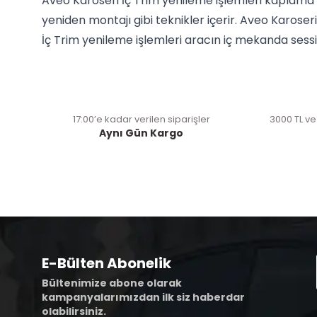
Aveo Karoseri İç Trim yenileme işlemleri kaplama 
yeniden montajı gibi teknikler içerir. Aveo Karoser
İç Trim yenileme işlemleri aracın iç mekanda sessizl
17:00’e kadar verilen siparişler
3000 TL ve
Aynı Gün Kargo
E-Bülten Abonelik
Bültenimize abone olarak
kampanyalarımızdan ilk siz haberdar
olabilirsiniz.