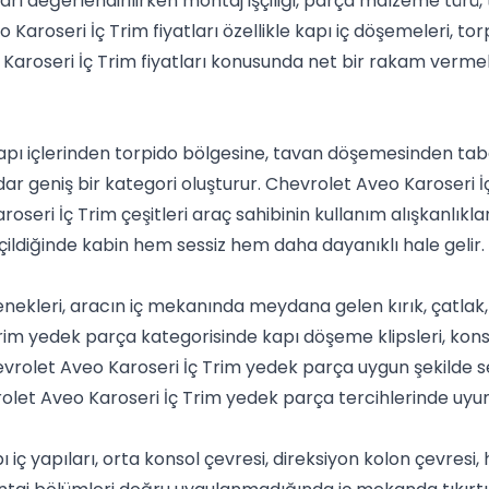
ları değerlendirilirken montaj işçiliği, parça malzeme tür
o Karoseri İç Trim fiyatları özellikle kapı iç döşemeleri, 
Karoseri İç Trim fiyatları konusunda net bir rakam vermek 
 kapı içlerinden torpido bölgesine, tavan döşemesinden t
eniş bir kategori oluşturur. Chevrolet Aveo Karoseri İç T
eri İç Trim çeşitleri araç sahibinin kullanım alışkanlıkların
çildiğinde kabin hem sessiz hem daha dayanıklı hale gelir.
nekleri, aracın iç mekanında meydana gelen kırık, çatlak
rim yedek parça kategorisinde kapı döşeme klipsleri, konso
evrolet Aveo Karoseri İç Trim yedek parça uygun şekilde 
vrolet Aveo Karoseri İç Trim yedek parça tercihlerinde uyum
 iç yapıları, orta konsol çevresi, direksiyon kolon çevres