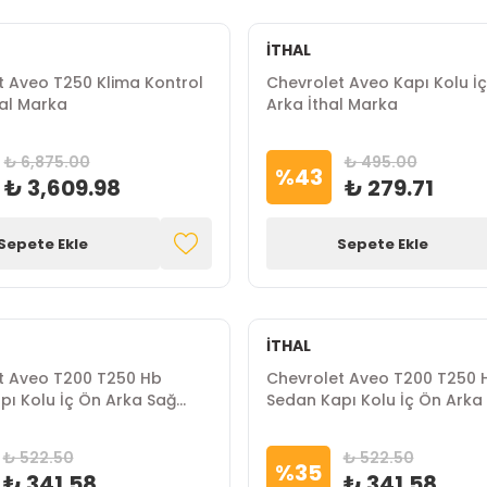
İTHAL
t Aveo T250 Klima Kontrol
Chevrolet Aveo Kapı Kolu İ
hal Marka
Arka İthal Marka
₺ 6,875.00
₺ 495.00
%
43
₺ 3,609.98
₺ 279.71
Sepete Ekle
Sepete Ekle
İTHAL
t Aveo T200 T250 Hb
Chevrolet Aveo T200 T250 
pı Kolu İç Ön Arka Sağ
Sedan Kapı Kolu İç Ön Arka 
al Marka
Krom İthal Marka
₺ 522.50
₺ 522.50
%
35
₺ 341.58
₺ 341.58