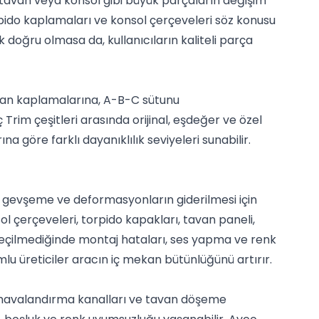
ü, tavan veya konsol gibi büyük parçaların değişim
torpido kaplamaları ve konsol çerçeveleri söz konusu
doğru olmasa da, kullanıcıların kaliteli parça
aban kaplamalarına, A-B-C sütunu
rim çeşitleri arasında orijinal, eşdeğer ve özel
a göre farklı dayanıklılık seviyeleri sunabilir.
, gevşeme ve deformasyonların giderilmesi için
l çerçeveleri, torpido kapakları, tavan paneli,
seçilmediğinde montaj hataları, ses yapma ve renk
lu üreticiler aracın iç mekan bütünlüğünü artırır.
i, havalandırma kanalları ve tavan döşeme