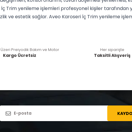
değişimleri, konsol onarımı, tavan döşemesi yenilemesi, ka
i İç Trim yenileme işlemleri profesyonel kişiler tarafında
ik ve estetik sağlar. Aveo Karoseri İç Trim yenileme işlemle
 Üzeri Preiyodik Bakım ve Motor
Her siparişte
Kargo Ücretsiz
Taksitli Alışveriş
KAYDO