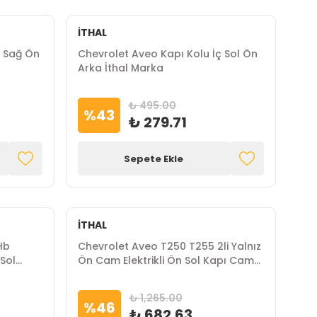
İTHAL
ç Sağ Ön
Chevrolet Aveo Kapı Kolu İç Sol Ön
Arka İthal Marka
₺ 495.00
%
43
₺ 279.71
Sepete Ekle
İTHAL
Hb
Chevrolet Aveo T250 T255 2li Yalnız
Sol
Ön Cam Elektrikli Ön Sol Kapı Cam
Anahtarı İthal Marka
₺ 1,265.00
%
46
₺ 682.63