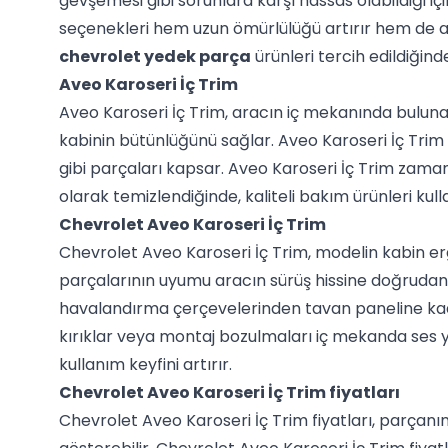
gevşemesi gibi sorunlara karşı hassas olabildiği iç
seçenekleri hem uzun ömürlülüğü artırır hem de ar
chevrolet yedek parça
ürünleri tercih edildiğin
Aveo Karoseri İç Trim
Aveo Karoseri İç Trim, aracın iç mekanında bulun
kabinin bütünlüğünü sağlar. Aveo Karoseri İç Trim 
gibi parçaları kapsar. Aveo Karoseri İç Trim zamanl
olarak temizlendiğinde, kaliteli bakım ürünleri ku
Chevrolet Aveo Karoseri İç Trim
Chevrolet Aveo Karoseri İç Trim, modelin kabin erg
parçalarının uyumu aracın sürüş hissine doğrudan
havalandırma çerçevelerinden tavan paneline kad
kırıklar veya montaj bozulmaları iç mekanda ses y
kullanım keyfini artırır.
Chevrolet Aveo Karoseri İç Trim fiyatları
Chevrolet Aveo Karoseri İç Trim fiyatları, parçanın