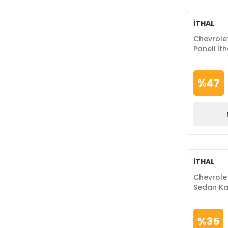
İTHAL
Chevrole
Paneli İt
%
47
İTHAL
Chevrole
Sedan Ka
Krom İth
%
35