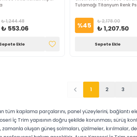
a
Tutamağı Titanyum Renk P
₺ 1,244.48
₺ 2,178.00
%
45
₺ 553.06
₺ 1,207.50
Sepete Ekle
Sepete Ekle
1
2
3
ran tüm kaplama parçalarını, panel yüzeylerini, bağlantı e
seri İç Trim yapısının doğru şekilde korunması, sürüş konf
 zamanla oluşan güneş solmaları, çizilmeler, kırılmalar, d