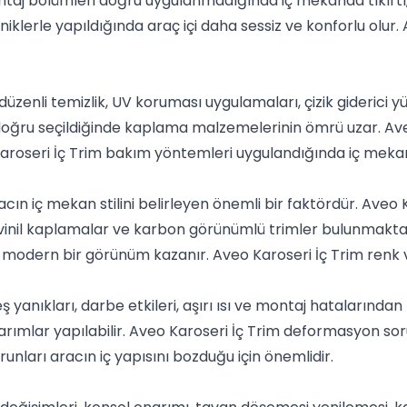
ntaj bölümleri doğru uygulanmadığında iç mekanda tıkırtı
iklerle yapıldığında araç içi daha sessiz ve konforlu olur.
zenli temizlik, UV koruması uygulamaları, çizik giderici yü
doğru seçildiğinde kaplama malzemelerinin ömrü uzar. Ave
aroseri İç Trim bakım yöntemleri uygulandığında iç mekan 
i
cın iç mekan stilini belirleyen önemli bir faktördür. Aveo
vinil kaplamalar ve karbon görünümlü trimler bulunmaktad
 modern bir görünüm kazanır. Aveo Karoseri İç Trim renk 
yanıkları, darbe etkileri, aşırı ısı ve montaj hatalarınd
arımlar yapılabilir. Aveo Karoseri İç Trim deformasyon soru
nları aracın iç yapısını bozduğu için önemlidir.