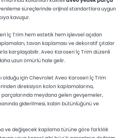
ımlarında kullanılan kaliteli
aveo yedek parça
enileme süreçlerinde orijinal standartlara uygun
pıya kavuşur.
ri İç Trim hem estetik hem işlevsel açıdan
kaplamaları, tavan kaplaması ve dekoratif çıtalar
la karşılaşabilir. Aveo Karoseri İç Trim düzenli
daha uzun ömürlü hale gelir.
ı olduğu için Chevrolet Aveo Karoseri İç Trim
erinden direksiyon kolon kaplamalarına,
im parçalarında meydana gelen gevşemeler,
manında giderilmesi, kabin bütünlüğünü ve
lına ve değişecek kaplama türüne göre farklılık