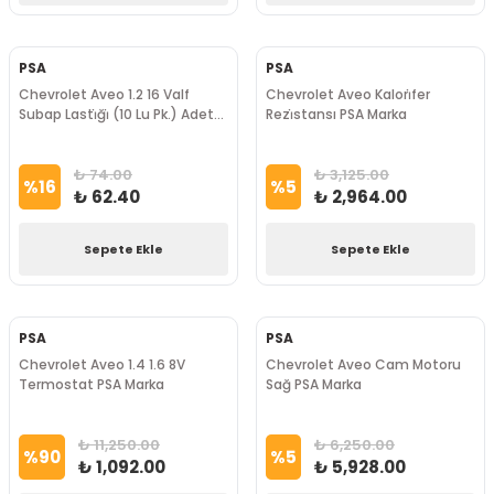
PSA
PSA
Chevrolet Aveo 1.2 16 Valf
Chevrolet Aveo Kalori̇fer
Subap Lasti̇ği̇ (10 Lu Pk.) Adet
Rezi̇stansı PSA Marka
PSA Marka
₺ 74.00
₺ 3,125.00
%
16
%
5
₺ 62.40
₺ 2,964.00
Sepete Ekle
Sepete Ekle
PSA
PSA
Chevrolet Aveo 1.4 1.6 8V
Chevrolet Aveo Cam Motoru
Termostat PSA Marka
Sağ PSA Marka
₺ 11,250.00
₺ 6,250.00
%
90
%
5
₺ 1,092.00
₺ 5,928.00