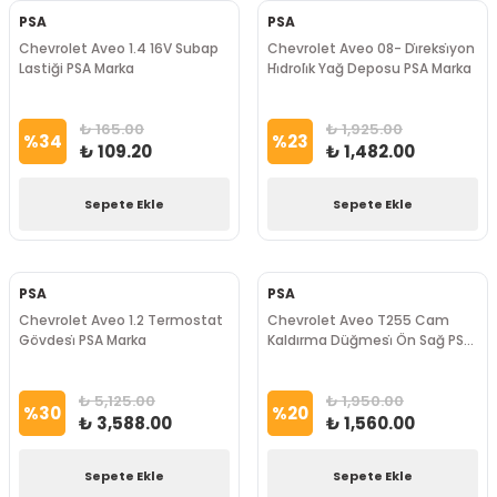
PSA
PSA
Chevrolet Aveo 1.4 16V Subap
Chevrolet Aveo 08- Di̇reksi̇yon
Lastiği PSA Marka
Hi̇droli̇k Yağ Deposu PSA Marka
₺ 165.00
₺ 1,925.00
%
34
%
23
₺ 109.20
₺ 1,482.00
Sepete Ekle
Sepete Ekle
PSA
PSA
Chevrolet Aveo 1.2 Termostat
Chevrolet Aveo T255 Cam
Gövdesi̇ PSA Marka
Kaldırma Düğmesi̇ Ön Sağ PSA
Marka
₺ 5,125.00
₺ 1,950.00
%
30
%
20
₺ 3,588.00
₺ 1,560.00
Sepete Ekle
Sepete Ekle