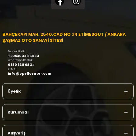
BAHÇEKAPI MAH. 2540.CAD NO :14 ETİMESGUT / ANKARA
ŞAŞMAZ OTO SANAYİ SİTESİ
Destek Hattı
+90530 338 68 34
Whatsapp Destek
0530 338 68 34
E-Mail
info@opellcenter.com
Üyelik
Kurumsal
Alışveriş