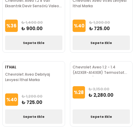
Chevrolet Aveo 1.2 8 Valf
Chevrolet Aveo Vites Levyesi
Eksantrik Devir Sensörü Valeo
İthal Marka
Marka
₺ 1,400.00
₺ 1,200.00
%
36
%
40
₺ 900.00
₺ 725.00
Sepete Ekle
Sepete Ekle
İTHAL
Chevrolet Aveo 1.2 - 1.4
(A12XER-A14XER) Termostat
Chevrolet Aveo Debriyaj
Calorstat Ürün Verrnet Marka
Levyesi İthal Marka
₺ 3,150.00
%
28
₺ 2,280.00
₺ 1,200.00
%
40
₺ 725.00
Sepete Ekle
Sepete Ekle