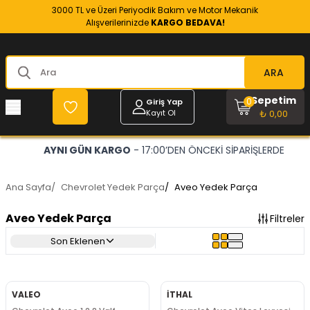
3000 TL ve Üzeri Periyodik Bakım ve Motor Mekanik
Alışverilerinizde
KARGO BEDAVA!
ARA
Sepetim
0
Giriş Yap
Kayıt Ol
₺ 0,00
 SİPARİŞLERDE
OPEL VE CHEVROLET
- RESMİ YEDEK P
Ana Sayfa
/
Chevrolet Yedek Parça
/
Aveo Yedek Parça
Aveo Yedek Parça
Filtreler
Son Eklenen
VALEO
İTHAL