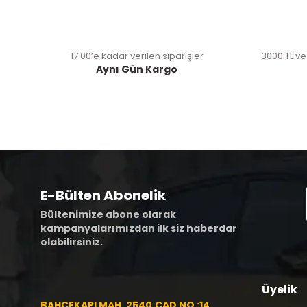
17:00’e kadar verilen siparişler
3000 TL ve
Aynı Gün Kargo
E-Bülten Abonelik
Bültenimize abone olarak
kampanyalarımızdan ilk siz haberdar
olabilirsiniz.
Üyelik
BAHÇEKAPI MAH. 2540.CAD NO :14