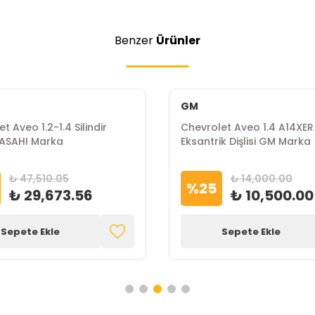
Benzer
Ürünler
GM
t Aveo 1.2-1.4 Silindir
Chevrolet Aveo 1.4 A14XER
ASAHI Marka
Eksantrik Dişlisi GM Marka
₺ 47,510.05
₺ 14,000.00
%
25
₺ 29,673.56
₺ 10,500.00
Sepete Ekle
Sepete Ekle