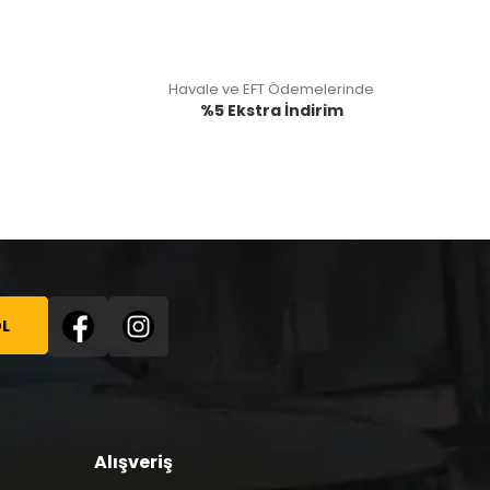
Havale ve EFT Ödemelerinde
%5 Ekstra İndirim
L
Alışveriş