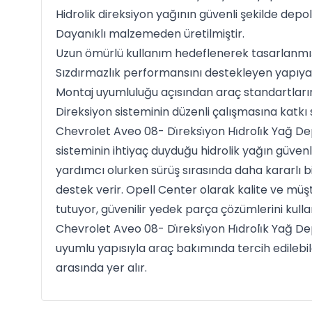
Hidrolik direksiyon yağının güvenli şekilde depo
Dayanıklı malzemeden üretilmiştir.
Uzun ömürlü kullanım hedeflenerek tasarlanmış
Sızdırmazlık performansını destekleyen yapıya 
Montaj uyumluluğu açısından araç standartlarına
Direksiyon sisteminin düzenli çalışmasına katkı 
Chevrolet Aveo 08- Di̇reksi̇yon Hi̇droli̇k Yağ 
sisteminin ihtiyaç duyduğu hidrolik yağın güven
yardımcı olurken sürüş sırasında daha kararlı b
destek verir. Opell Center olarak kalite ve mü
tutuyor, güvenilir yedek parça çözümlerini kulla
Chevrolet Aveo 08- Di̇reksi̇yon Hi̇droli̇k Yağ D
uyumlu yapısıyla araç bakımında tercih edileb
arasında yer alır.