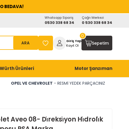
O BEDAVA!
Whatsapp Sipariş
Çağrı Merkezi
0530 338 68 34
0 530 338 68 34
0
Giriş Yap
ARA
Sepetim
Kayıt Ol
Würth Ürünleri
Motor Şanzıman
OPEL VE CHEVROLET
- RESMİ YEDEK PARÇACINIZ
et Aveo 08- Di̇reksi̇yon Hi̇droli̇k
posu PSA Marka