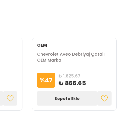
OEM
Chevrolet Aveo Debriyaj Çatalı
C
OEM Marka
O
₺ 1,625.67
%
47
₺ 866.65
Sepete Ekle