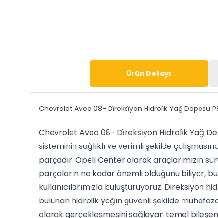
Ürün Detayı
Chevrolet Aveo 08- Di̇reksi̇yon Hi̇droli̇k Yağ Deposu 
Chevrolet Aveo 08- Di̇reksi̇yon Hi̇droli̇k Yağ D
sisteminin sağlıklı ve verimli şekilde çalışması
parçadır. Opell Center olarak araçlarımızın sü
parçaların ne kadar önemli olduğunu biliyor, bu 
kullanıcılarımızla buluşturuyoruz. Direksiyon hid
bulunan hidrolik yağın güvenli şekilde muhafaza
olarak gerçekleşmesini sağlayan temel bileşenle