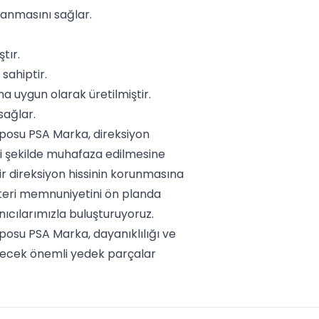
lanmasını sağlar.
tır.
sahiptir.
 uygun olarak üretilmiştir.
sağlar.
Deposu PSA Marka, direksiyon
li şekilde muhafaza edilmesine
ir direksiyon hissinin korunmasına
şteri memnuniyetini ön planda
nıcılarımızla buluşturuyoruz.
eposu PSA Marka, dayanıklılığı ve
ilecek önemli yedek parçalar