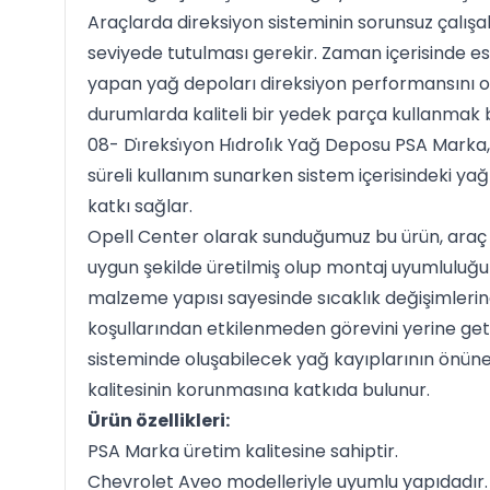
Araçlarda direksiyon sisteminin sorunsuz çalışab
seviyede tutulması gerekir. Zaman içerisinde e
yapan yağ depoları direksiyon performansını olu
durumlarda kaliteli bir yedek parça kullanmak
08- Di̇reksi̇yon Hi̇droli̇k Yağ Deposu PSA Marka
süreli kullanım sunarken sistem içerisindeki ya
katkı sağlar.
Opell Center olarak sunduğumuz bu ürün, araç ür
uygun şekilde üretilmiş olup montaj uyumluluğu
malzeme yapısı sayesinde sıcaklık değişimler
koşullarından etkilenmeden görevini yerine get
sisteminde oluşabilecek yağ kayıplarının önüne
kalitesinin korunmasına katkıda bulunur.
Ürün özellikleri:
PSA Marka üretim kalitesine sahiptir.
Chevrolet Aveo modelleriyle uyumlu yapıdadır.