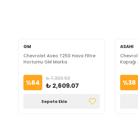
GM
ASAHI
Chevrolet Aveo T250 Hava Filtre
Chevrole
Hortumu GM Marka
Kapağı 
₺ 7,320.50
%
64
%
38
₺ 2,609.07
Sepete Ekle