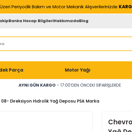
Üzeri Periyodik Bakım ve Motor Mekanik Alışverilerinizde
KARG
akip
Banka Hesap Bilgileri
Hakkımızda
Blog
dek Parça
Motor Yağı
AYNI GÜN KARGO
- 17:00’DEN ÖNCEKİ SİPARİŞLERDE
08- Di̇reksi̇yon Hi̇droli̇k Yağ Deposu PSA Marka
Chevrol
Yağ De