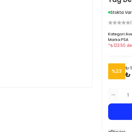
Stokta Var
Kategori
:
Ave
Marka
:
PSA
*
₺
123.50
de
₺ 
%
23
₺ 