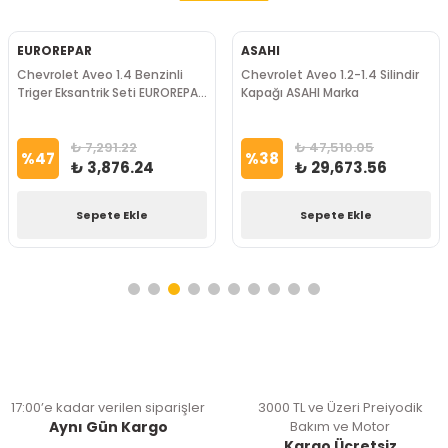
EUROREPAR
ASAHI
Chevrolet Aveo 1.4 Benzinli
Chevrolet Aveo 1.2-1.4 Silindir
Triger Eksantrik Seti EUROREPAR
Kapağı ASAHI Marka
Marka
₺ 7,291.22
₺ 47,510.05
%
47
%
38
₺ 3,876.24
₺ 29,673.56
Sepete Ekle
Sepete Ekle
17:00’e kadar verilen siparişler
3000 TL ve Üzeri Preiyodik
Aynı Gün Kargo
Bakım ve Motor
Kargo Ücretsiz