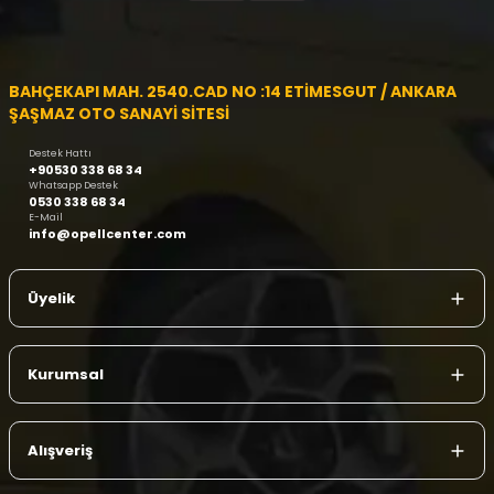
BAHÇEKAPI MAH. 2540.CAD NO :14 ETİMESGUT / ANKARA
ŞAŞMAZ OTO SANAYİ SİTESİ
Destek Hattı
+90530 338 68 34
Whatsapp Destek
0530 338 68 34
E-Mail
info@opellcenter.com
Üyelik
Kurumsal
Alışveriş