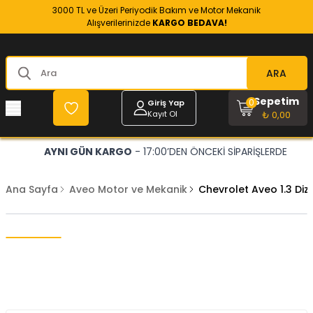
3000 TL ve Üzeri Periyodik Bakım ve Motor Mekanik
Alışverilerinizde
KARGO BEDAVA!
ARA
Sepetim
0
Giriş Yap
Kayıt Ol
₺ 0,00
AYNI GÜN KARGO
- 17:00’DEN ÖNCEKİ SİPARİŞLERDE
Ana Sayfa
Aveo Motor ve Mekanik
Chevrolet Aveo 1.3 Di