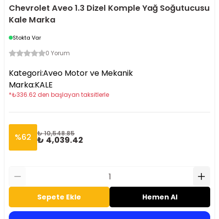
Chevrolet Aveo 1.3 Dizel Komple Yağ Soğutucusu
Kale Marka
Stokta Var
0 Yorum
Kategori
:
Aveo Motor ve Mekanik
Marka
:
KALE
*
₺
336.62
den başlayan taksitlerle
₺ 10,548.85
%
62
₺ 4,039.42
Sepete Ekle
Hemen Al