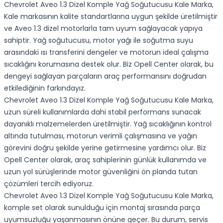
Chevrolet Aveo 1.3 Dizel Komple Yağ Soğutucusu Kale Marka,
Kale markasının kalite standartlarına uygun şekilde üretilmiştir
ve Aveo 1.3 dizel motorlarla tam uyum sağlayacak yapıya
sahiptir. Yağ soğutucusu, motor yağı ile soğutma suyu
arasındaki ısı transferini dengeler ve motorun ideal çalışma
sıcaklığını korumasına destek olur. Biz Opell Center olarak, bu
dengeyi sağlayan parçaların araç performansını doğrudan
etkilediğinin farkındayız.
Chevrolet Aveo 1.3 Dizel Komple Yağ Soğutucusu Kale Marka,
uzun süreli kullanımlarda dahi stabil performans sunacak
dayanıklı malzemelerden üretilmiştir. Yağ sıcaklığının kontrol
altında tutulması, motorun verimli çalışmasına ve yağın
görevini doğru şekilde yerine getirmesine yardımcı olur. Biz
Opell Center olarak, araç sahiplerinin günlük kullanımda ve
uzun yol sürüşlerinde motor güvenliğini ön planda tutan
çözümleri tercih ediyoruz.
Chevrolet Aveo 1.3 Dizel Komple Yağ Soğutucusu Kale Marka,
komple set olarak sunulduğu için montaj sırasında parça
uyumsuzluğu yaşanmasının önüne geçer. Bu durum, servis