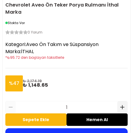
Chevrolet Aveo Ön Teker Porya Rulmanı İthal
Marka
Stokta Var
0 Yorum
Kategori
:
Aveo Ön Takım ve Süspansiyon
Marka
:
İTHAL
*
₺
95.72
den başlayan taksitlerle
₺ 2,174.19
%
47
₺ 1,148.65
Sepete Ekle
Hemen Al