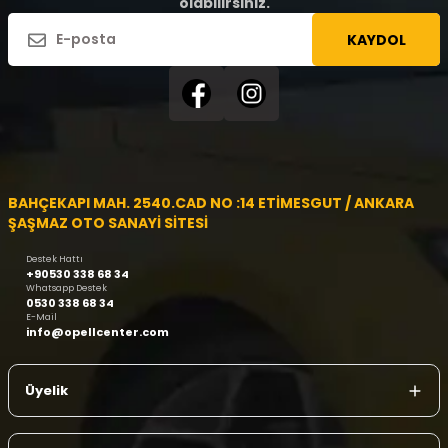
olabilirsiniz.
KAYDOL
BAHÇEKAPI MAH. 2540.CAD NO :14 ETİMESGUT / ANKARA
ŞAŞMAZ OTO SANAYİ SİTESİ
Destek Hattı
+90530 338 68 34
Whatsapp Destek
0530 338 68 34
E-Mail
info@opellcenter.com
Üyelik