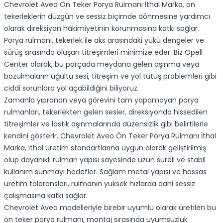
Chevrolet Aveo Ön Teker Porya Rulmanı İthal Marka, ön
tekerleklerin düzgün ve sessiz biçimde dönmesine yardımcı
olarak direksiyon hâkimiyetinin korunmasına katkı sağlar.
Porya rulmanı, tekerlek ile aks arasındaki yükü dengeler ve
sürüş sırasında oluşan titreşimleri minimize eder. Biz Opell
Center olarak, bu parçada meydana gelen aşınma veya
bozulmaların uğultu sesi, titreşim ve yol tutuş problemleri gibi
ciddi sorunlara yol açabildiğini biliyoruz.
Zamanla yıpranan veya görevini tam yapamayan porya
rulmanları, tekerlekten gelen sesler, direksiyonda hissedilen
titreşimler ve lastik aşınmalarında düzensizlik gibi belirtilerle
kendini gösterir. Chevrolet Aveo Ön Teker Porya Rulmanı İthal
Marka, ithal üretim standartlarına uygun olarak geliştirilmiş
olup dayanıklı rulman yapısı sayesinde uzun süreli ve stabil
kullanım sunmayı hedefler. Sağlam metal yapısı ve hassas
üretim toleransları, rulmanın yüksek hızlarda dahi sessiz
çalışmasına katkı sağlar.
Chevrolet Aveo modelleriyle birebir uyumlu olarak üretilen bu
ön teker porya rulmanı, montaj sırasında uyumsuzluk