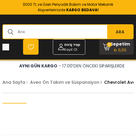
3000 TL ve Üzeri Periyodik Bakım ve Motor Mekanik
Alışverilerinizde
KARGO BEDAVA!
ARA
Sepetim
0
Giriş Yap
Kayıt Ol
₺ 0,00
AYNI GÜN KARGO
- 17:00’DEN ÖNCEKİ SİPARİŞLERDE
Ana Sayfa
Aveo Ön Takım ve Süspansiyon
Chevrolet Ave