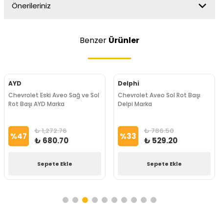
Önerileriniz
Benzer
Ürünler
AYD
Delphi
Chevrolet Eski Aveo Sağ ve Sol
Chevrolet Aveo Sol Rot Başı
Rot Başı AYD Marka
Delpi Marka
₺ 1,272.76
₺ 786.50
%
47
%
33
₺ 680.70
₺ 529.20
Sepete Ekle
Sepete Ekle