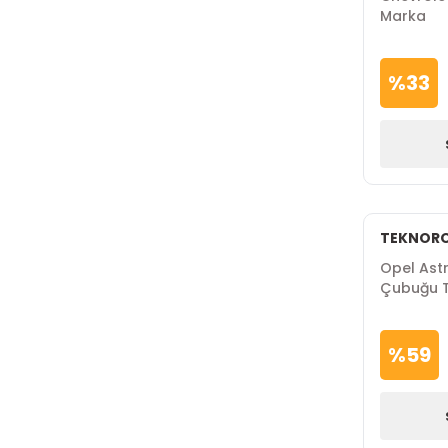
Marka
%
33
TEKNOR
Opel Astr
Çubuğu T
%
59