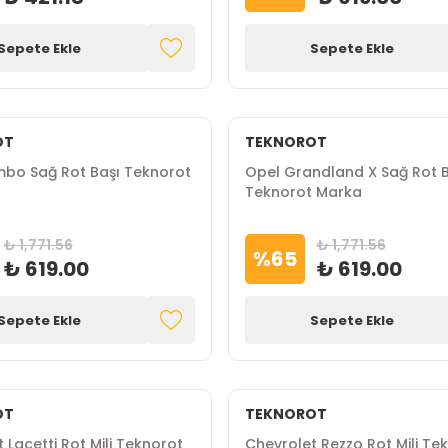
Sepete Ekle
Sepete Ekle
OT
TEKNOROT
bo Sağ Rot Başı Teknorot
Opel Grandland X Sağ Rot B
Teknorot Marka
₺ 1,771.56
₺ 1,771.56
%
65
₺ 619.00
₺ 619.00
Sepete Ekle
Sepete Ekle
OT
TEKNOROT
 Lacetti Rot Mili Teknorot
Chevrolet Rezzo Rot Mili Te