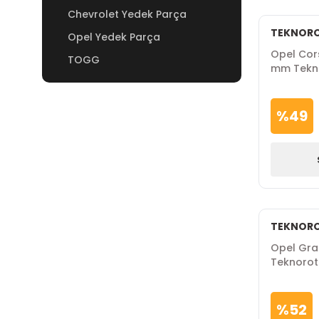
Chevrolet Yedek Parça
TEKNOR
Opel Yedek Parça
Opel Cors
TOGG
mm Tekn
%
49
TEKNOR
Opel Gran
Teknorot
%
52