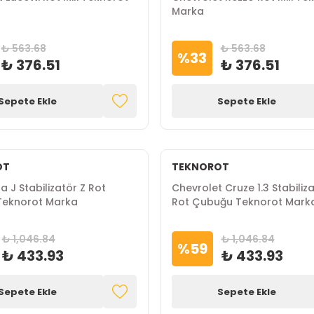
Marka
₺ 563.68
₺ 563.68
%
33
₺ 376.51
₺ 376.51
Sepete Ekle
Sepete Ekle
OT
TEKNOROT
a J Stabilizatör Z Rot
Chevrolet Cruze 1.3 Stabiliza
eknorot Marka
Rot Çubuğu Teknorot Mark
₺ 1,046.84
₺ 1,046.84
%
59
₺ 433.93
₺ 433.93
Sepete Ekle
Sepete Ekle