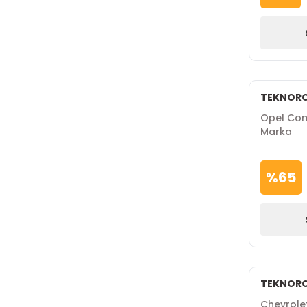
TEKNOR
Opel Com
Marka
%
65
TEKNOR
Chevrolet