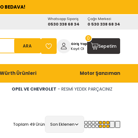
O BEDAVA!
Whatsapp Sipariş
Çağrı Merkezi
0530 338 68 34
0 530 338 68 34
0
Giriş Yap
ARA
Sepetim
Kayıt Ol
Würth Ürünleri
Motor Şanzıman
OPEL VE CHEVROLET
- RESMİ YEDEK PARÇACINIZ
Toplam 49 Ürün
Son Eklenen