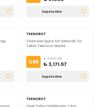
Sepete Ekle
TEKNOROT
aşı
Chevrolet Epica Sol Salıncak Ön
Tabla Teknorot Marka
₺ 7,247.30
%
56
₺ 3,171.57
Sepete Ekle
TEKNOROT
knorot
Opel Zafira Stabilizatör Z Rot