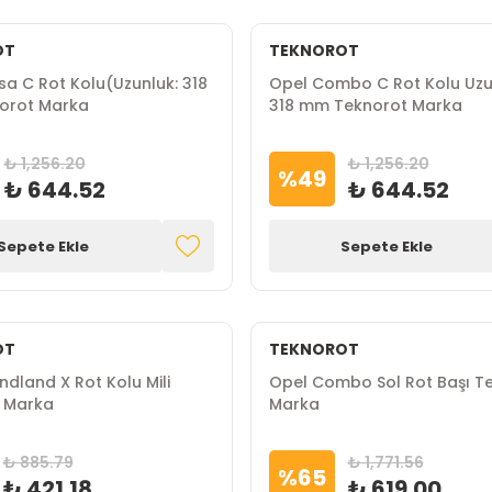
OT
TEKNOROT
a C Rot Kolu(Uzunluk: 318
Opel Combo C Rot Kolu Uzu
orot Marka
318 mm Teknorot Marka
₺ 1,256.20
₺ 1,256.20
%
49
₺ 644.52
₺ 644.52
Sepete Ekle
Sepete Ekle
OT
TEKNOROT
dland X Rot Kolu Mili
Opel Combo Sol Rot Başı T
 Marka
Marka
₺ 885.79
₺ 1,771.56
%
65
₺ 421.18
₺ 619.00