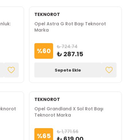
TEKNOROT
nluk:
Opel Astra G Rot Başı Teknorot
Marka
₺ 724.74
%
60
₺ 287.15
Sepete Ekle
TEKNOROT
eknorot
Opel Grandland X Sol Rot Başı
Teknorot Marka
₺ 1,771.56
%
65
₺ 619.00