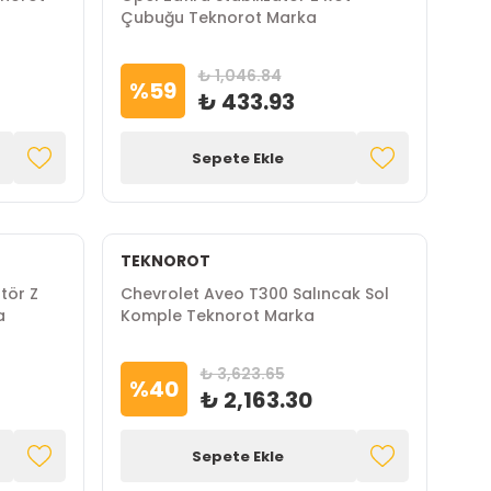
Çubuğu Teknorot Marka
₺ 1,046.84
%
59
₺ 433.93
Sepete Ekle
TEKNOROT
tör Z
Chevrolet Aveo T300 Salıncak Sol
a
Komple Teknorot Marka
₺ 3,623.65
%
40
₺ 2,163.30
Sepete Ekle