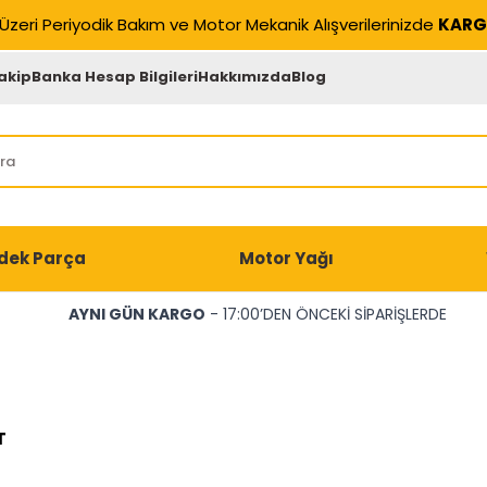
Üzeri Periyodik Bakım ve Motor Mekanik Alışverilerinizde
KARG
akip
Banka Hesap Bilgileri
Hakkımızda
Blog
dek Parça
Motor Yağı
AYNI GÜN KARGO
- 17:00’DEN ÖNCEKİ SİPARİŞLERDE
T