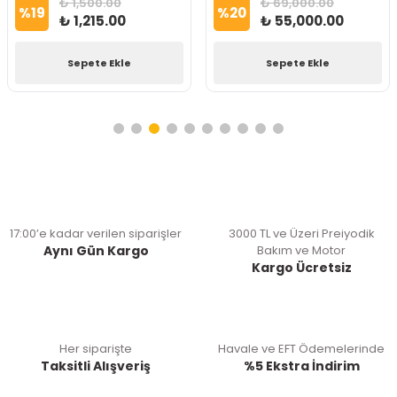
₺ 1,500.00
₺ 69,000.00
%
19
%
20
₺ 1,215.00
₺ 55,000.00
Sepete Ekle
Sepete Ekle
17:00’e kadar verilen siparişler
3000 TL ve Üzeri Preiyodik
Aynı Gün Kargo
Bakım ve Motor
Kargo Ücretsiz
Her siparişte
Havale ve EFT Ödemelerinde
Taksitli Alışveriş
%5 Ekstra İndirim