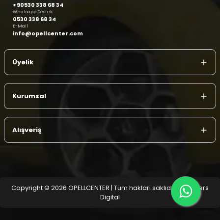
+90530 338 68 34
Whatsapp Destek
0530 338 68 34
E-Mail
info@opellcenter.com
Üyelik
Kurumsal
Alışveriş
Copyright © 2026 OPELLCENTER | Tüm hakları saklıdır.
| Reliefers
Digital