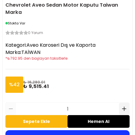
Chevrolet Aveo Sedan Motor Kaputu Taiwan
Marka
Stokta Var
0 Yorum
Kategori
:
Aveo Karoseri Dış ve Kaporta
Marka
:
TAİWAN
*
₺
792.95
den başlayan taksitlerle
₺ 16,280.01
%
42
₺ 9,515.41
Sepete Ekle
Hemen Al