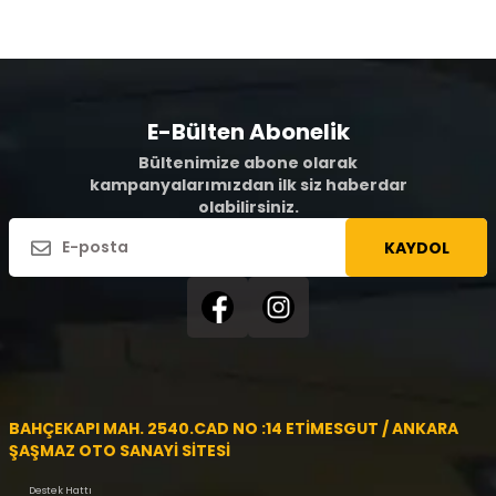
E-Bülten Abonelik
Bültenimize abone olarak
kampanyalarımızdan ilk siz haberdar
olabilirsiniz.
KAYDOL
BAHÇEKAPI MAH. 2540.CAD NO :14 ETİMESGUT / ANKARA
ŞAŞMAZ OTO SANAYİ SİTESİ
Destek Hattı