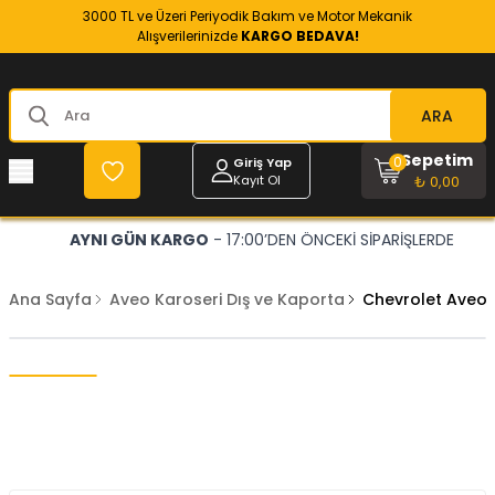
3000 TL ve Üzeri Periyodik Bakım ve Motor Mekanik
Alışverilerinizde
KARGO BEDAVA!
ARA
Sepetim
0
Giriş Yap
Kayıt Ol
₺ 0,00
AYNI GÜN KARGO
- 17:00’DEN ÖNCEKİ SİPARİŞLERDE
Ana Sayfa
Aveo Karoseri Dış ve Kaporta
Chevrolet Aveo