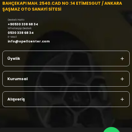
BAHÇEKAPI MAH. 2540.CAD NO :14 ETİMESGUT / ANKARA
ŞAŞMAZ OTO SANAYİ SİTESİ
Destek Hattı
+90530 338 68 34
Whatsapp Destek
0530 338 68 34
E-Mail
info@opellcenter.com
Üyelik
Kurumsal
Alışveriş