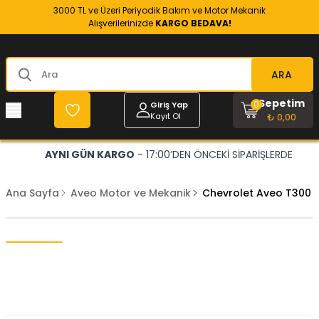
3000 TL ve Üzeri Periyodik Bakım ve Motor Mekanik
Alışverilerinizde
KARGO BEDAVA!
ARA
Sepetim
0
Giriş Yap
Kayıt Ol
₺ 0,00
AYNI GÜN KARGO
- 17:00’DEN ÖNCEKİ SİPARİŞLERDE
Ana Sayfa
Aveo Motor ve Mekanik
Chevrolet Aveo T300 1.