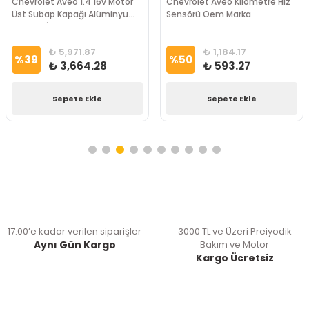
Chevrolet Aveo 1.4 16v Motor
Chevrolet Aveo Kilometre Hız
Üst Subap Kapağı Alüminyum
Sensörü Oem Marka
Alaşımlı İTHAL Marka
₺ 5,971.87
₺ 1,184.17
%
39
%
50
₺ 3,664.28
₺ 593.27
Sepete Ekle
Sepete Ekle
17:00’e kadar verilen siparişler
3000 TL ve Üzeri Preiyodik
Aynı Gün Kargo
Bakım ve Motor
Kargo Ücretsiz