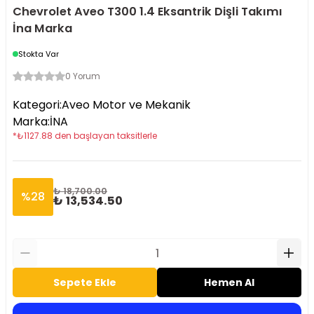
Chevrolet Aveo T300 1.4 Eksantrik Dişli Takımı
İna Marka
Stokta Var
0 Yorum
Kategori
:
Aveo Motor ve Mekanik
Marka
:
İNA
*
₺
1127.88
den başlayan taksitlerle
₺ 18,700.00
%
28
₺ 13,534.50
Sepete Ekle
Hemen Al