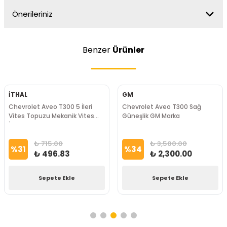
Önerileriniz
Benzer
Ürünler
İTHAL
GM
Chevrolet Aveo T300 5 İleri
Chevrolet Aveo T300 Sağ
Vites Topuzu Mekanik Vites
Güneşlik GM Marka
İthal Marka
₺ 715.00
₺ 3,500.00
%
31
%
34
₺ 496.83
₺ 2,300.00
Sepete Ekle
Sepete Ekle