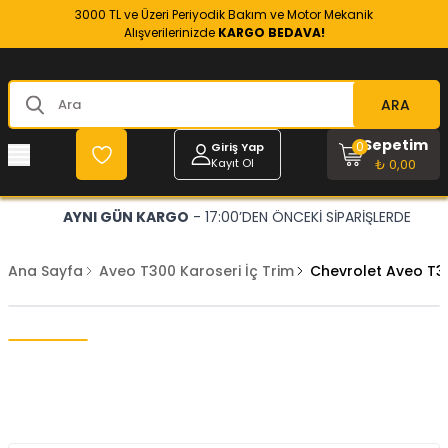
3000 TL ve Üzeri Periyodik Bakım ve Motor Mekanik
Alışverilerinizde
KARGO BEDAVA!
ARA
Sepetim
0
Giriş Yap
Kayıt Ol
₺ 0,00
AYNI GÜN KARGO
- 17:00’DEN ÖNCEKİ SİPARİŞLERDE
Ana Sayfa
Aveo T300 Karoseri İç Trim
Chevrolet Aveo T300