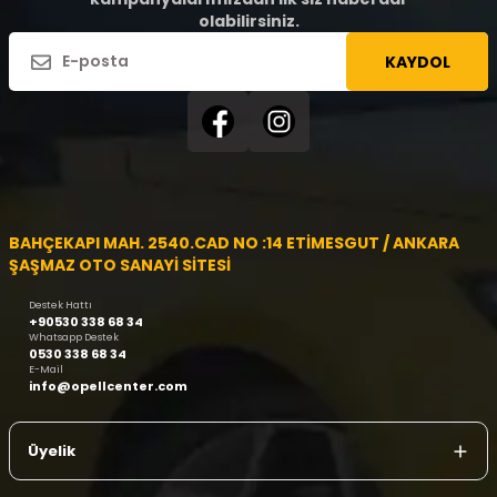
olabilirsiniz.
KAYDOL
BAHÇEKAPI MAH. 2540.CAD NO :14 ETİMESGUT / ANKARA
ŞAŞMAZ OTO SANAYİ SİTESİ
Destek Hattı
+90530 338 68 34
Whatsapp Destek
0530 338 68 34
E-Mail
info@opellcenter.com
Üyelik