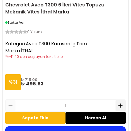
Chevrolet Aveo T300 6 İleri Vites Topuzu
Mekanik Vites İthal Marka
Stokta Var
0 Yorum
Kategori
:
Aveo T300 Karoseri İç Trim
Marka
:
İTHAL
*
₺
41.40
den başlayan taksitlerle
₺ 715.00
%
31
₺ 496.83
Sepete Ekle
Hemen Al