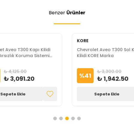
Benzer
Ürünler
KORE
et Aveo T300 Kapı Kilidi
Chevrolet Aveo T300 Sol 
ırsızlık Koruma Sistemi
Kilidi KORE Marka
arka
₺ 4,125.00
₺ 3,300.00
%
41
₺ 3,091.20
₺ 1,942.50
Sepete Ekle
Sepete Ekle