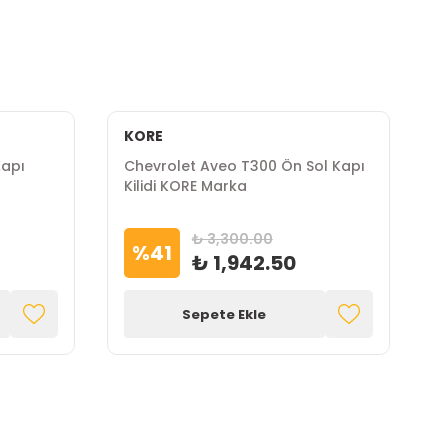
KORE
P
Kapı
Chevrolet Aveo T300 Ön Sol Kapı
C
Kilidi KORE Marka
A
₺ 3,300.00
%
41
₺ 1,942.50
Sepete Ekle