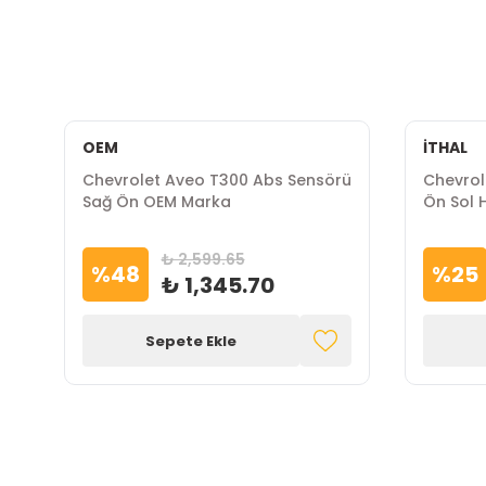
OEM
İTHAL
Chevrolet Aveo T300 Abs Sensörü
Chevrol
Sağ Ön OEM Marka
Ön Sol H
İthal M
₺ 2,599.65
%
48
%
25
₺ 1,345.70
Sepete Ekle