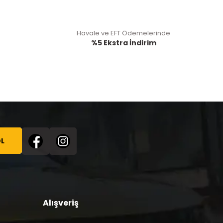
Havale ve EFT Ödemelerinde
%5 Ekstra İndirim
L
Alışveriş