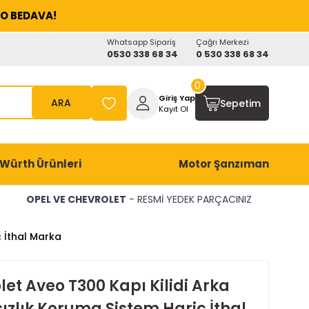
O BEDAVA!
Whatsapp Sipariş
Çağrı Merkezi
0530 338 68 34
0 530 338 68 34
0
Giriş Yap
ARA
Sepetim
Kayıt Ol
Würth Ürünleri
Motor Şanzıman
OPEL VE CHEVROLET
- RESMİ YEDEK PARÇACINIZ
 İthal Marka
et Aveo T300 Kapı Kilidi Arka
sızlık Koruma Sistem Hariç İthal