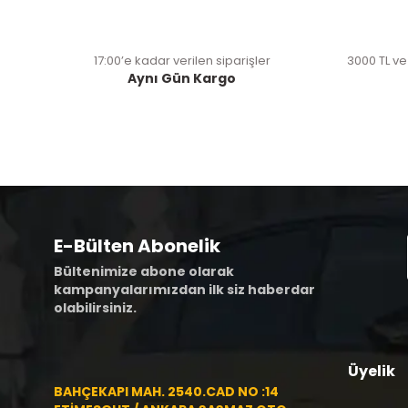
17:00’e kadar verilen siparişler
3000 TL ve
Aynı Gün Kargo
E-Bülten Abonelik
Bültenimize abone olarak
kampanyalarımızdan ilk siz haberdar
olabilirsiniz.
Üyelik
BAHÇEKAPI MAH. 2540.CAD NO :14