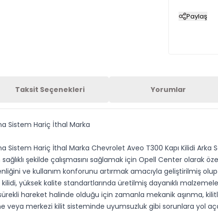
Paylaş
Taksit Seçenekleri
Yorumlar
ma Sistem Hariç İthal Marka
uma Sistem Hariç İthal Marka Chevrolet Aveo T300 Kapı Kilidi Arka S
sağlıklı şekilde çalışmasını sağlamak için Opell Center olarak ö
iğini ve kullanım konforunu artırmak amacıyla geliştirilmiş olup m
lidi, yüksek kalite standartlarında üretilmiş dayanıklı malzemel
rekli hareket halinde olduğu için zamanla mekanik aşınma, kilitl
 veya merkezi kilit sisteminde uyumsuzluk gibi sorunlara yol açabili