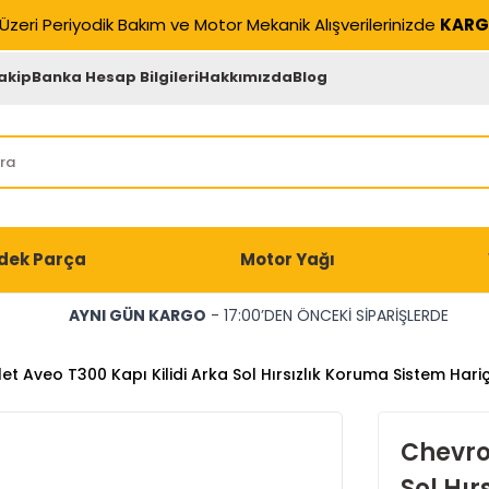
Üzeri Periyodik Bakım ve Motor Mekanik Alışverilerinizde
KARG
akip
Banka Hesap Bilgileri
Hakkımızda
Blog
dek Parça
Motor Yağı
AYNI GÜN KARGO
- 17:00’DEN ÖNCEKİ SİPARİŞLERDE
et Aveo T300 Kapı Kilidi Arka Sol Hırsızlık Koruma Sistem Hariç
Chevrol
Sol Hır