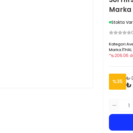
Marka
Stokta Var
Kategori
:
Ave
Marka
:
İTHAL
*
₺
206.06
d
₺ 
%
35
₺ 