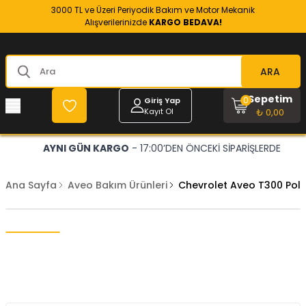
3000 TL ve Üzeri Periyodik Bakım ve Motor Mekanik
Alışverilerinizde
KARGO BEDAVA!
ARA
Sepetim
0
Giriş Yap
Kayıt Ol
₺ 0,00
AYNI GÜN KARGO
- 17:00’DEN ÖNCEKİ SİPARİŞLERDE
Ana Sayfa
Aveo Bakım Ürünleri
Chevrolet Aveo T300 Polen