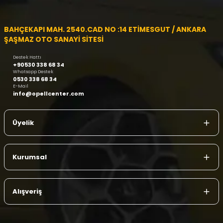
BAHÇEKAPI MAH. 2540.CAD NO :14 ETİMESGUT / ANKARA
ŞAŞMAZ OTO SANAYİ SİTESİ
Destek Hattı
+90530 338 68 34
Whatsapp Destek
0530 338 68 34
E-Mail
info@opellcenter.com
Üyelik
Kurumsal
Alışveriş