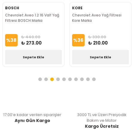
BOSCH
KORE
Chevrolet Aveo 1.2 16 Valf Yağ
Chevrolet Aveo Yağ Filtresi
Filtresi BOSCH Marka
Kore Marka
₺ 440.00
₺ 330.00
%
38
%
36
₺ 273.00
₺ 210.00
Sepete Ekle
Sepete Ekle
17:00’e kadar verilen siparişler
3000 TL ve Üzeri Preiyodik
Aynı Gün Kargo
Bakım ve Motor
Kargo Ücretsiz