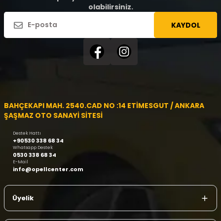
olabilirsiniz.
KAYDOL
BAHÇEKAPI MAH. 2540.CAD NO :14 ETİMESGUT / ANKARA
ŞAŞMAZ OTO SANAYİ SİTESİ
Destek Hattı
+90530 338 68 34
Whatsapp Destek
0530 338 68 34
E-Mail
info@opellcenter.com
Üyelik