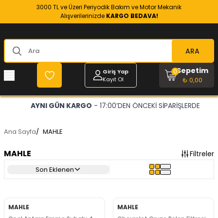
3000 TL ve Üzeri Periyodik Bakım ve Motor Mekanik
Alışverilerinizde
KARGO BEDAVA!
ARA
Sepetim
0
Giriş Yap
Kayıt Ol
₺ 0,00
AYNI GÜN KARGO
- 17:00’DEN ÖNCEKİ SİPARİŞLERDE
Ana Sayfa
/
MAHLE
MAHLE
Filtreler
Son Eklenen
MAHLE
MAHLE