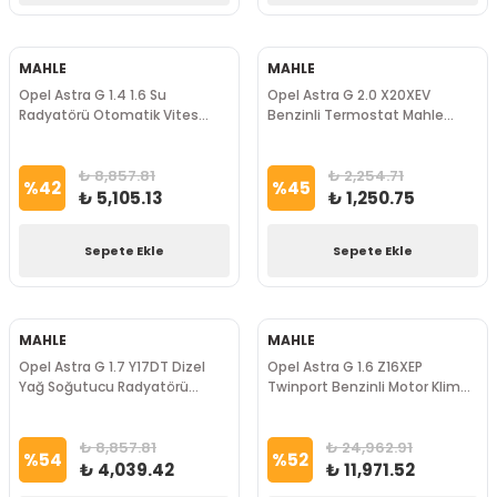
MAHLE
MAHLE
Opel Astra G 1.4 1.6 Su
Opel Astra G 2.0 X20XEV
Radyatörü Otomatik Vites
Benzinli Termostat Mahle
Mahle Marka
Marka
₺ 8,857.81
₺ 2,254.71
%
42
%
45
₺ 5,105.13
₺ 1,250.75
Sepete Ekle
Sepete Ekle
MAHLE
MAHLE
Opel Astra G 1.7 Y17DT Dizel
Opel Astra G 1.6 Z16XEP
Yağ Soğutucu Radyatörü
Twinport Benzinli Motor Klima
Mahle Marka
Kompresörü Mahla Marka
₺ 8,857.81
₺ 24,962.91
%
54
%
52
₺ 4,039.42
₺ 11,971.52