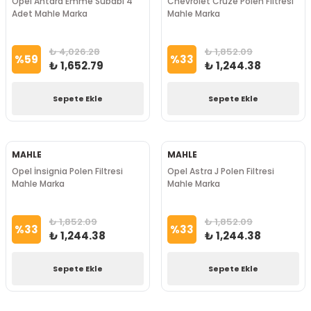
Opel Antara Emme Subabı 4
Chevrolet Cruze Polen Filtresi
Adet Mahle Marka
Mahle Marka
₺ 4,026.28
₺ 1,852.09
%
59
%
33
₺ 1,652.79
₺ 1,244.38
Sepete Ekle
Sepete Ekle
MAHLE
MAHLE
Opel İnsignia Polen Filtresi
Opel Astra J Polen Filtresi
Mahle Marka
Mahle Marka
₺ 1,852.09
₺ 1,852.09
%
33
%
33
₺ 1,244.38
₺ 1,244.38
Sepete Ekle
Sepete Ekle