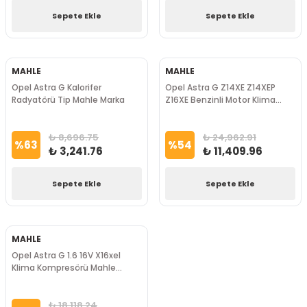
Sepete Ekle
Sepete Ekle
MAHLE
MAHLE
Opel Astra G Kalorifer
Opel Astra G Z14XE Z14XEP
Radyatörü Tip Mahle Marka
Z16XE Benzinli Motor Klima
Kompresörü Mahle Marka
₺ 8,696.75
₺ 24,962.91
%
63
%
54
₺ 3,241.76
₺ 11,409.96
Sepete Ekle
Sepete Ekle
MAHLE
Opel Astra G 1.6 16V X16xel
Klima Kompresörü Mahle
Marka
₺ 18,118.24