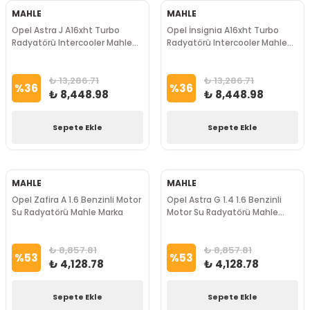
MAHLE
MAHLE
Opel Astra J A16xht Turbo
Opel İnsignia A16xht Turbo
Radyatörü Intercooler Mahle
Radyatörü Intercooler Mahle
Marka
Marka
₺ 13,286.71
₺ 13,286.71
%
36
%
36
₺ 8,448.98
₺ 8,448.98
Sepete Ekle
Sepete Ekle
MAHLE
MAHLE
Opel Zafira A 1.6 Benzinli Motor
Opel Astra G 1.4 1.6 Benzinli
Su Radyatörü Mahle Marka
Motor Su Radyatörü Mahle
Marka
₺ 8,857.81
₺ 8,857.81
%
53
%
53
₺ 4,128.78
₺ 4,128.78
Sepete Ekle
Sepete Ekle