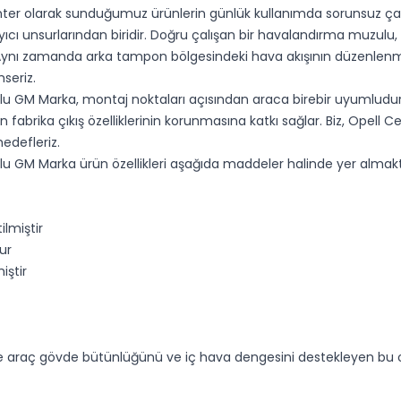
 Center olarak sunduğumuz ürünlerin günlük kullanımda sorunsuz ça
ıcı unsurlarından biridir. Doğru çalışan bir havalandırma muzul
 Aynı zamanda arka tampon bölgesindeki hava akışının düzenlenme
seriz.
 GM Marka, montaj noktaları açısından araca birebir uyumludur
ın fabrika çıkış özelliklerinin korunmasına katkı sağlar. Biz, Opell
defleriz.
GM Marka ürün özellikleri aşağıda maddeler halinde yer almakt
lmiştir
ur
iştir
rine araç gövde bütünlüğünü ve iç hava dengesini destekleyen b