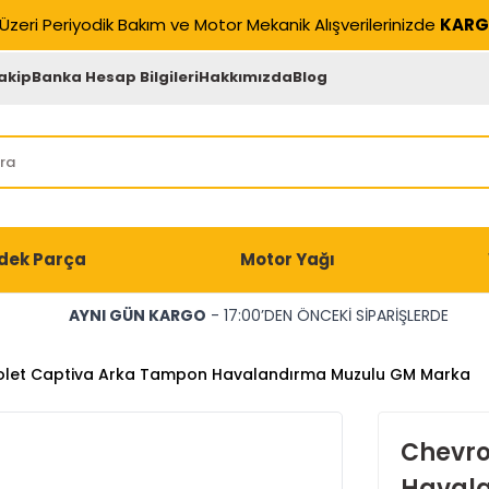
Üzeri Periyodik Bakım ve Motor Mekanik Alışverilerinizde
KARG
akip
Banka Hesap Bilgileri
Hakkımızda
Blog
dek Parça
Motor Yağı
AYNI GÜN KARGO
- 17:00’DEN ÖNCEKİ SİPARİŞLERDE
olet Captiva Arka Tampon Havalandırma Muzulu GM Marka
Chevro
Haval