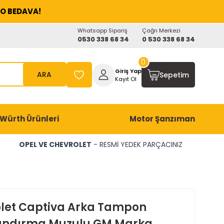
O BEDAVA!
Whatsapp Sipariş
Çağrı Merkezi
0530 338 68 34
0 530 338 68 34
0
Giriş Yap
ARA
Sepetim
Kayıt Ol
Würth Ürünleri
Motor Şanzıman
OPEL VE CHEVROLET
- RESMİ YEDEK PARÇACINIZ
let Captiva Arka Tampon
andırma Muzulu GM Marka