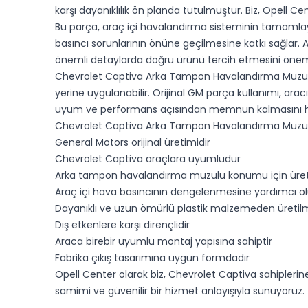
karşı dayanıklılık ön planda tutulmuştur. Biz, Opell
Bu parça, araç içi havalandırma sisteminin tamamlay
basıncı sorunlarının önüne geçilmesine katkı sağlar.
önemli detaylarda doğru ürünü tercih etmesini önem
Chevrolet Captiva Arka Tampon Havalandırma Muzulu
yerine uygulanabilir. Orijinal GM parça kullanımı, arac
uyum ve performans açısından memnun kalmasını he
Chevrolet Captiva Arka Tampon Havalandırma Muzulu 
General Motors orijinal üretimidir
Chevrolet Captiva araçlara uyumludur
Arka tampon havalandırma muzulu konumu için üreti
Araç içi hava basıncının dengelenmesine yardımcı ol
Dayanıklı ve uzun ömürlü plastik malzemeden üretilm
Dış etkenlere karşı dirençlidir
Araca birebir uyumlu montaj yapısına sahiptir
Fabrika çıkış tasarımına uygun formdadır
Opell Center olarak biz, Chevrolet Captiva sahiple
samimi ve güvenilir bir hizmet anlayışıyla sunuyoruz.