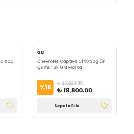
GM
ka Kapı
Chevrolet Captiva C140 Sağ Ön
C
Çamurluk GM Marka
S
₺ 23,223.85
%
15
₺ 19,800.00
Sepete Ekle