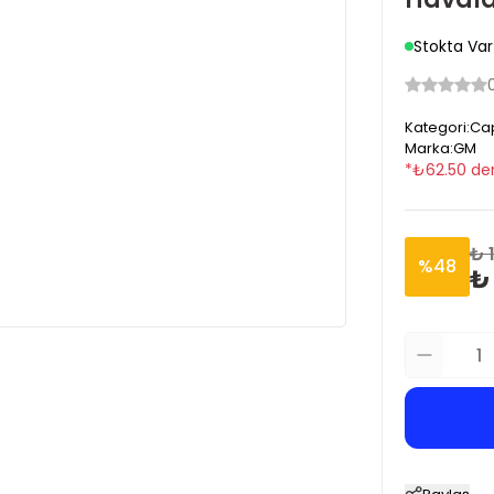
Stokta Var
Kategori
:
Cap
Marka
:
GM
*
₺
62.50
den
₺ 
%
48
₺