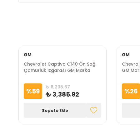
GM
GM
Chevrolet Captiva C140 Ön Sağ
Chevrol
Çamurluk Izgarası GM Marka
GM Mar
₺ 8,235.57
%
59
%
26
₺ 3,385.92
Sepete Ekle