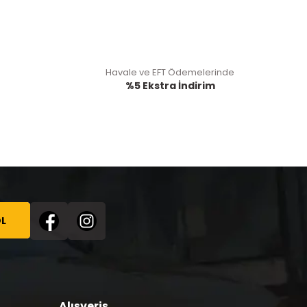
Havale ve EFT Ödemelerinde
%5 Ekstra İndirim
L
Alışveriş