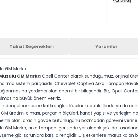
Paylaş
Taksit Seçenekleri
Yorumlar
lu GM Marka
 Muzulu GM Marka
Opell Center olarak sunduğumuz, orijinal üret
landırma sistem parçasıdır. Chevrolet Captiva Arka Tampon Hav
sağlanmasına yardımcı olan önemli bir bileşendir. Biz, Opell Cent
olmasına büyük önem veririz.
n dengelenmesine katkı sağlar. Kapılar kapatıldığında ya da cam
GM üretimi olması, parçanın ölçüleri, kanat yapısı ve yerleşim nok
önemli olan, aracın gövde bütünlüğünü bozmadan görevini yerine
M Marka, arka tampon içerisinde yer alacak şekilde tasarlanmış
eme gibi sorunlara karşı dirençlidir. Dış etkenlere maruz kalan bi