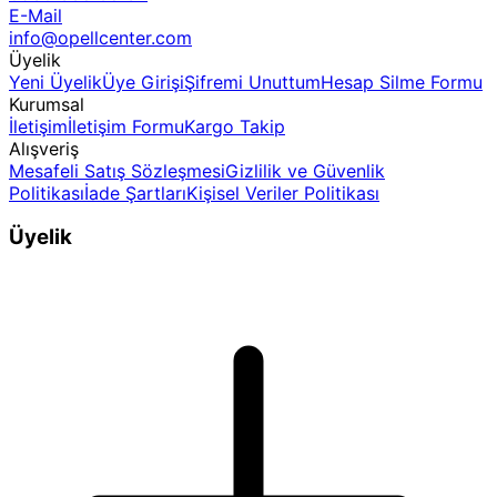
E-Mail
info@opellcenter.com
Üyelik
Yeni Üyelik
Üye Girişi
Şifremi Unuttum
Hesap Silme Formu
Kurumsal
İletişim
İletişim Formu
Kargo Takip
Alışveriş
Mesafeli Satış Sözleşmesi
Gizlilik ve Güvenlik
Politikası
İade Şartları
Kişisel Veriler Politikası
Üyelik