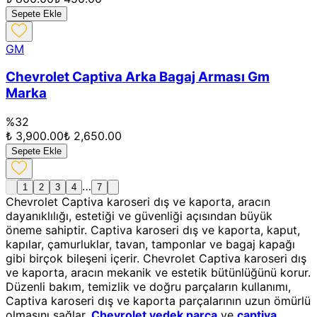
Sepete Ekle
GM
Chevrolet Captiva Arka Bagaj Arması Gm
Marka
%
32
₺ 3,900.00
₺ 2,650.00
Sepete Ekle
…
1
2
3
4
7
Chevrolet Captiva karoseri dış ve kaporta, aracın
dayanıklılığı, estetiği ve güvenliği açısından büyük
öneme sahiptir. Captiva karoseri dış ve kaporta, kaput,
kapılar, çamurluklar, tavan, tamponlar ve bagaj kapağı
gibi birçok bileşeni içerir. Chevrolet Captiva karoseri dış
ve kaporta, aracın mekanik ve estetik bütünlüğünü korur.
Düzenli bakım, temizlik ve doğru parçaların kullanımı,
Captiva karoseri dış ve kaporta parçalarının uzun ömürlü
olmasını sağlar.
Chevrolet yedek parça
ve
captiva