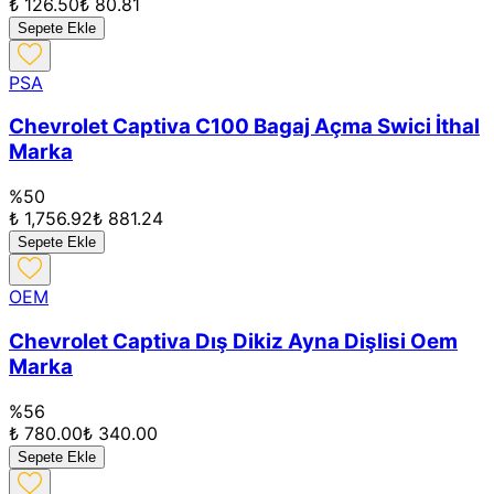
₺ 126.50
₺ 80.81
Sepete Ekle
PSA
Chevrolet Captiva C100 Bagaj Açma Swici İthal
Marka
%
50
₺ 1,756.92
₺ 881.24
Sepete Ekle
OEM
Chevrolet Captiva Dış Dikiz Ayna Dişlisi Oem
Marka
%
56
₺ 780.00
₺ 340.00
Sepete Ekle