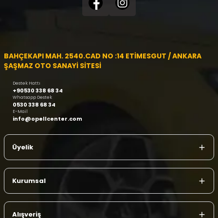
BAHÇEKAPI MAH. 2540.CAD NO :14 ETİMESGUT / ANKARA
ŞAŞMAZ OTO SANAYİ SİTESİ
Destek Hattı
+90530 338 68 34
Whatsapp Destek
0530 338 68 34
E-Mail
info@opellcenter.com
Üyelik
Kurumsal
Alışveriş