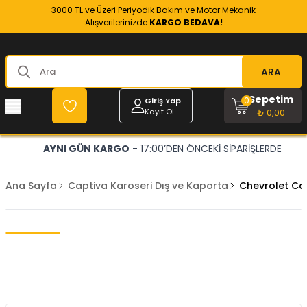
3000 TL ve Üzeri Periyodik Bakım ve Motor Mekanik
Alışverilerinizde
KARGO BEDAVA!
ARA
Sepetim
0
Giriş Yap
Kayıt Ol
₺ 0,00
AYNI GÜN KARGO
- 17:00’DEN ÖNCEKİ SİPARİŞLERDE
Ana Sayfa
Captiva Karoseri Dış ve Kaporta
Chevrolet Cap