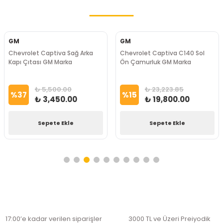
GM
GM
Chevrolet Captiva Sağ Arka
Chevrolet Captiva C140 Sol
Kapı Çıtası GM Marka
Ön Çamurluk GM Marka
₺ 5,500.00
₺ 23,223.85
%
37
%
15
₺ 3,450.00
₺ 19,800.00
Sepete Ekle
Sepete Ekle
17:00’e kadar verilen siparişler
3000 TL ve Üzeri Preiyodik