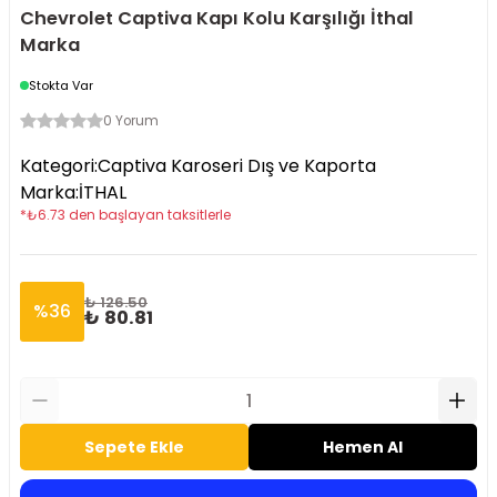
Chevrolet Captiva Kapı Kolu Karşılığı İthal
Marka
Stokta Var
0 Yorum
Kategori
:
Captiva Karoseri Dış ve Kaporta
Marka
:
İTHAL
*
₺
6.73
den başlayan taksitlerle
₺ 126.50
%
36
₺ 80.81
Sepete Ekle
Hemen Al