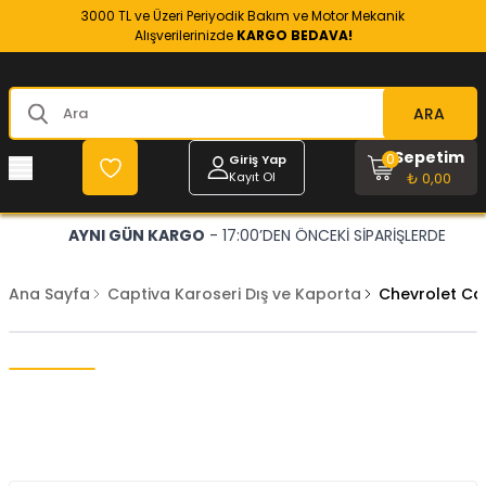
3000 TL ve Üzeri Periyodik Bakım ve Motor Mekanik
Alışverilerinizde
KARGO BEDAVA!
ARA
Sepetim
0
Giriş Yap
Kayıt Ol
₺ 0,00
AYNI GÜN KARGO
- 17:00’DEN ÖNCEKİ SİPARİŞLERDE
Ana Sayfa
Captiva Karoseri Dış ve Kaporta
Chevrolet Ca