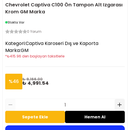
Chevrolet Captiva C100 Ön Tampon Alt Izgarası
Krom GM Marka
Stokta Var
0 Yorum
Kategori
:
Captiva Karoseri Dış ve Kaporta
Marka
:
GM
*
₺
415.96
den başlayan taksitlerle
₺ 9,166.00
%
46
₺ 4,991.54
Sepete Ekle
Hemen Al