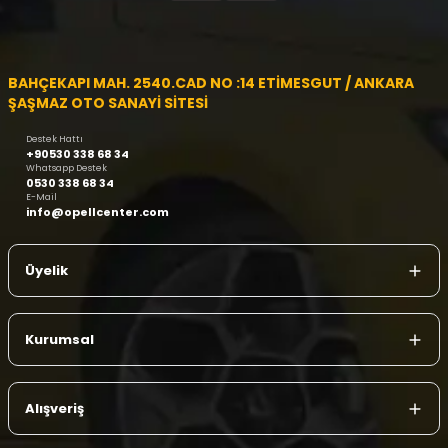
BAHÇEKAPI MAH. 2540.CAD NO :14 ETİMESGUT / ANKARA
ŞAŞMAZ OTO SANAYİ SİTESİ
Destek Hattı
+90530 338 68 34
Whatsapp Destek
0530 338 68 34
E-Mail
info@opellcenter.com
Üyelik
Kurumsal
Alışveriş