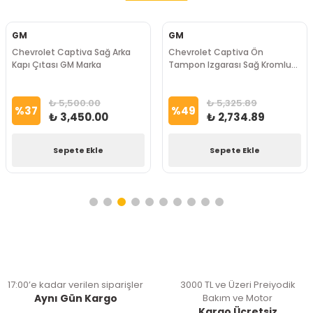
GM
GM
Chevrolet Captiva Sağ Arka
Chevrolet Captiva Ön
Kapı Çıtası GM Marka
Tampon Izgarası Sağ Kromlu
GM Marka
₺ 5,500.00
₺ 5,325.89
%
37
%
49
₺ 3,450.00
₺ 2,734.89
Sepete Ekle
Sepete Ekle
17:00’e kadar verilen siparişler
3000 TL ve Üzeri Preiyodik
Aynı Gün Kargo
Bakım ve Motor
Kargo Ücretsiz