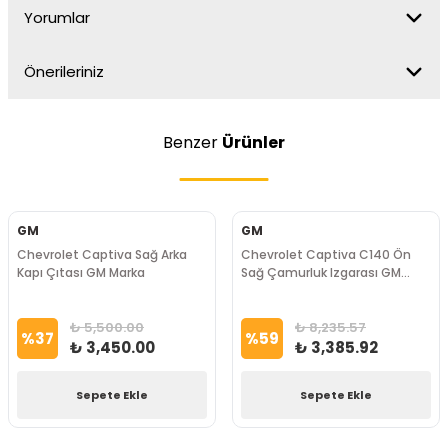
Yorumlar
Önerileriniz
Benzer
Ürünler
GM
GM
Chevrolet Captiva Sağ Arka
Chevrolet Captiva C140 Ön
Kapı Çıtası GM Marka
Sağ Çamurluk Izgarası GM
Marka
₺ 5,500.00
₺ 8,235.57
%
37
%
59
₺ 3,450.00
₺ 3,385.92
Sepete Ekle
Sepete Ekle