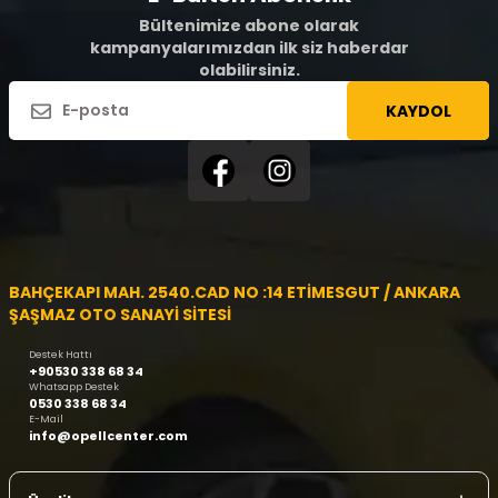
Bültenimize abone olarak
kampanyalarımızdan ilk siz haberdar
olabilirsiniz.
KAYDOL
BAHÇEKAPI MAH. 2540.CAD NO :14 ETİMESGUT / ANKARA
ŞAŞMAZ OTO SANAYİ SİTESİ
Destek Hattı
+90530 338 68 34
Whatsapp Destek
0530 338 68 34
E-Mail
info@opellcenter.com