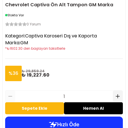
Chevrolet Captiva Ön Alt Tampon GM Marka
Stokta Var
0 Yorum
Kategori
:
Captiva Karoseri Dış ve Kaporta
Marka
:
GM
*
₺
1602.30
den başlayan taksitlerle
₺ 29,859.24
%
36
₺ 19,227.60
Sepete Ekle
Hemen Al