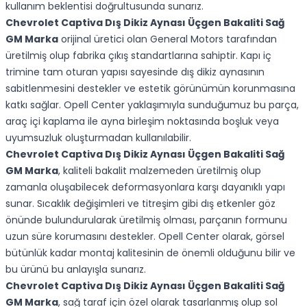
kullanım beklentisi doğrultusunda sunarız.
Chevrolet Captiva Dış Dikiz Aynası Üçgen Bakaliti Sağ
GM Marka
orijinal üretici olan General Motors tarafından
üretilmiş olup fabrika çıkış standartlarına sahiptir. Kapı iç
trimine tam oturan yapısı sayesinde dış dikiz aynasının
sabitlenmesini destekler ve estetik görünümün korunmasına
katkı sağlar. Opell Center yaklaşımıyla sunduğumuz bu parça,
araç içi kaplama ile ayna birleşim noktasında boşluk veya
uyumsuzluk oluşturmadan kullanılabilir.
Chevrolet Captiva Dış Dikiz Aynası Üçgen Bakaliti Sağ
GM Marka
, kaliteli bakalit malzemeden üretilmiş olup
zamanla oluşabilecek deformasyonlara karşı dayanıklı yapı
sunar. Sıcaklık değişimleri ve titreşim gibi dış etkenler göz
önünde bulundurularak üretilmiş olması, parçanın formunu
uzun süre korumasını destekler. Opell Center olarak, görsel
bütünlük kadar montaj kalitesinin de önemli olduğunu bilir ve
bu ürünü bu anlayışla sunarız.
Chevrolet Captiva Dış Dikiz Aynası Üçgen Bakaliti Sağ
GM Marka
, sağ taraf için özel olarak tasarlanmış olup sol