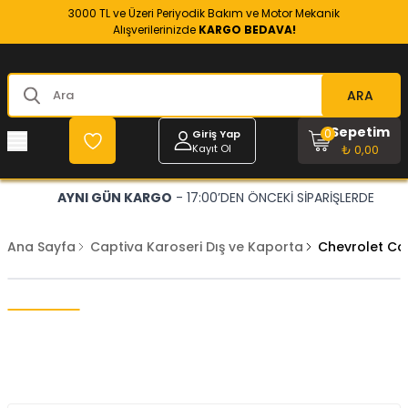
3000 TL ve Üzeri Periyodik Bakım ve Motor Mekanik
Alışverilerinizde
KARGO BEDAVA!
ARA
Sepetim
0
Giriş Yap
Kayıt Ol
₺ 0,00
AYNI GÜN KARGO
- 17:00’DEN ÖNCEKİ SİPARİŞLERDE
Ana Sayfa
Captiva Karoseri Dış ve Kaporta
Chevrolet Cap