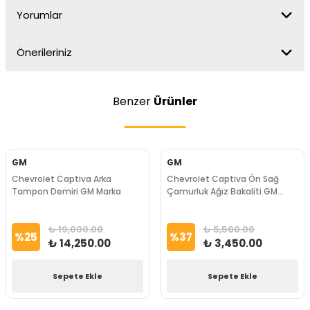
Yorumlar
Önerileriniz
Benzer
Ürünler
GM
GM
Chevrolet Captiva Arka
Chevrolet Captiva Ön Sağ
Tampon Demiri GM Marka
Çamurluk Ağız Bakaliti GM
Marka
₺ 19,000.00
₺ 5,500.00
%
25
%
37
₺ 14,250.00
₺ 3,450.00
Sepete Ekle
Sepete Ekle