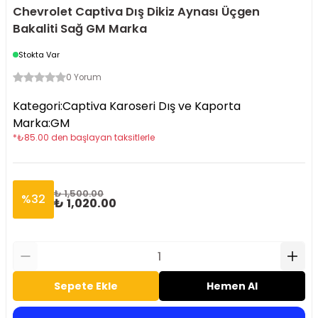
Chevrolet Captiva Dış Dikiz Aynası Üçgen
Bakaliti Sağ GM Marka
Stokta Var
0 Yorum
Kategori
:
Captiva Karoseri Dış ve Kaporta
Marka
:
GM
*
₺
85.00
den başlayan taksitlerle
₺ 1,500.00
%
32
₺ 1,020.00
Sepete Ekle
Hemen Al