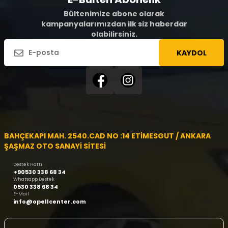
Bültenimize abone olarak
kampanyalarımızdan ilk siz haberdar
olabilirsiniz.
KAYDOL
BAHÇEKAPI MAH. 2540.CAD NO :14 ETİMESGUT / ANKARA
ŞAŞMAZ OTO SANAYİ SİTESİ
Destek Hattı
+90530 338 68 34
Whatsapp Destek
0530 338 68 34
E-Mail
info@opellcenter.com