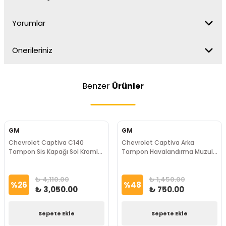
Yorumlar
Önerileriniz
Benzer
Ürünler
GM
GM
Chevrolet Captiva C140
Chevrolet Captiva Arka
Tampon Sis Kapağı Sol Kromlu
Tampon Havalandırma Muzulu
GM Marka
GM Marka
₺ 4,110.00
₺ 1,450.00
%
26
%
48
₺ 3,050.00
₺ 750.00
Sepete Ekle
Sepete Ekle