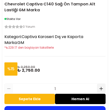
Chevrolet Captiva C140 Sağ Ön Tampon Alt
Lastiği GM Marka
Stokta Var
0 Yorum
Kategori
:
Captiva Karoseri Dış ve Kaporta
Marka
:
GM
*
₺
229.17
den başlayan taksitlerle
₺ 3,250.00
%
15
₺ 2,750.00
Sepete Ekle
Hemen Al