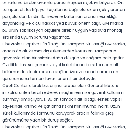
ömürlü ve birebir uyumlu parça ihtiyacını çok iyi biliyoruz. Ön
tampon alt lastiği, yol koşullarına bağlı olarak en çok yıpranan
parçalardan biridir. Bu nedenle kullanılan ürünün esnekliği,
dayanıklılığı ve ölçü hassasiyeti büyük önem taşır. GM marka
bu ürün, fabrikasyon ölçülere birebir uygun yapısıyla montaj
sırasında uyum sorunu yaşatmaz.
Chevrolet Captiva C140 sağ Ön Tampon Alt Lastiği GM Marka,
aracın ön alt kısmını dış etkenlerden korurken, tamponun
gövdeyle olan birleşimini daha düzgün ve sağlam hale getirir.
Özellikle taş, su, çamur ve yol kalıntılarına karşı tampon alt
bölümünde ek bir koruma sağlar. Aynı zamanda aracın ön
görünümünü tamamlayan önemli bir detaydır.
Opell Center olarak biz, orijinal üretici olan General Motors
imzalı ürünleri tercih ederek müşterilerimize güvenli kullanım
sunmayı amaçlıyoruz. Bu ön tampon alt lastiği, esnek yapısı
sayesinde kırılma ve çatlama riskini minimuma indirir. Uzun
süreli kullanımda formunu koruyarak aracın fabrika çıkış
görünümüne yakın bir duruş sağlar.
Chevrolet Captiva C140 sağ Ön Tampon Alt Lastiği GM Marka,