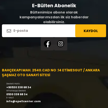
E-Bülten Abonelik
Bültenimize abone olarak
kampanyalarımızdan ilk siz haberdar
olabilirsiniz.
KAYDOL
BAHÇEKAPI MAH. 2540.CAD NO :14 ETİMESGUT / ANKARA
ŞAŞMAZ OTO SANAYİ SİTESİ
Destek Hattı
+90530 338 68 34
Whatsapp Destek
0530 338 68 34
E-Mail
info@opellcenter.com