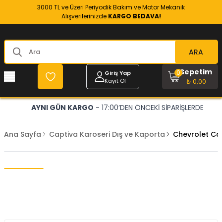
3000 TL ve Üzeri Periyodik Bakım ve Motor Mekanik
Alışverilerinizde
KARGO BEDAVA!
ARA
Sepetim
0
Giriş Yap
Kayıt Ol
₺ 0,00
AYNI GÜN KARGO
- 17:00’DEN ÖNCEKİ SİPARİŞLERDE
Ana Sayfa
Captiva Karoseri Dış ve Kaporta
Chevrolet Ca