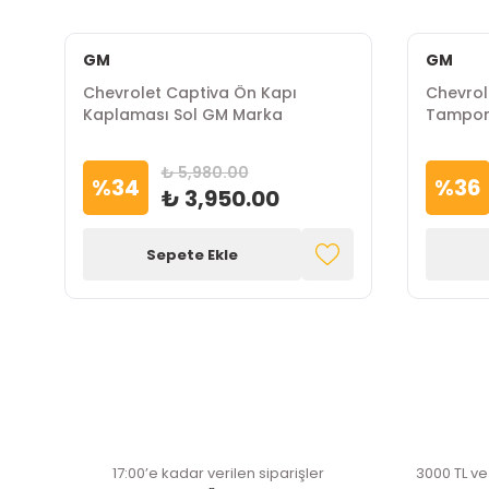
GM
GM
Chevrolet Captiva Ön Kapı
Chevrol
Kaplaması Sol GM Marka
Tampon
₺ 5,980.00
%
34
%
36
₺ 3,950.00
Sepete Ekle
17:00’e kadar verilen siparişler
3000 TL ve