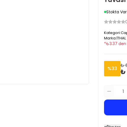
Stokta Var
Kategori
:
Cap
Marka
:
İTHAL
*
₺
3.37
den 
₺ 
%
33
₺