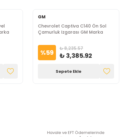
GM
yel
Chevrolet Captiva C140 Ön Sol
C
arka
Çamurluk Izgarası GM Marka
G
₺ 8,235.57
%
59
₺ 3,385.92
Sepete Ekle
Havale ve EFT Ödemelerinde