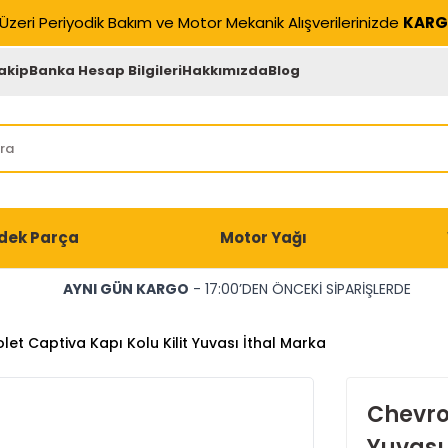
Üzeri Periyodik Bakım ve Motor Mekanik Alışverilerinizde
KARG
akip
Banka Hesap Bilgileri
Hakkımızda
Blog
dek Parça
Motor Yağı
AYNI GÜN KARGO
- 17:00’DEN ÖNCEKİ SİPARİŞLERDE
let Captiva Kapı Kolu Kilit Yuvası İthal Marka
Chevrol
Yuvası 