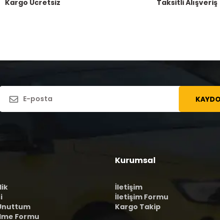
Kargo Ücretsiz
Taksitli Alışveriş
KAYDO
Kurumsal
lik
İletişim
i
İletişim Formu
 Unuttum
Kargo Takip
ilme Formu