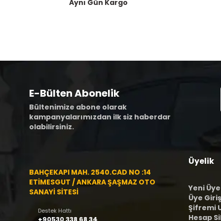
Aynı Gün Kargo
E-Bülten Abonelik
Bültenimize abone olarak
kampanyalarımızdan ilk siz haberdar
olabilirsiniz.
Üyelik
BAHÇEKAPI MAH. 2540.CAD NO :14
ETİMESGUT / ANKARA ŞAŞMAZ OTO
Yeni Üye
SANAYİ SİTESİ
Üye Giriş
Şifremi
Destek Hattı
Hesap S
+90530 338 68 34