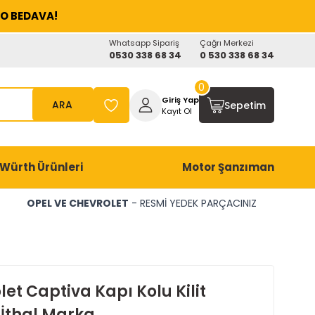
O BEDAVA!
Whatsapp Sipariş
Çağrı Merkezi
0530 338 68 34
0 530 338 68 34
0
Giriş Yap
ARA
Sepetim
Kayıt Ol
Würth Ürünleri
Motor Şanzıman
OPEL VE CHEVROLET
- RESMİ YEDEK PARÇACINIZ
et Captiva Kapı Kolu Kilit
İthal Marka