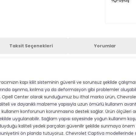
Paylaş
Taksit Seçenekleri
Yorumlar
 aracımızın kapı kilit sisteminin güvenli ve sorunsuz şekilde çalı
valarında aşınma, kırılma ya da deformasyon gibi problemler oluşab
lir. Opell Center olarak sunduğumuz bu ithal marka ürün, Chevrolet
 kaliteli ve dayanıklı malzeme yapısıyla uzun ömürlü kullanım avan
al kullanım konforunun korunmasına destek sağlar. Ürün ölçüleri ar
kilde uygulanabilir. Sağlam yapısı sayesinde yoğun kullanım koş
ç duyduğu kaliteli yedek parçaları güvenilir şekilde sunmaya önem
niyetini ön planda tutuyoruz. Chevrolet Captiva modellerinde sık 