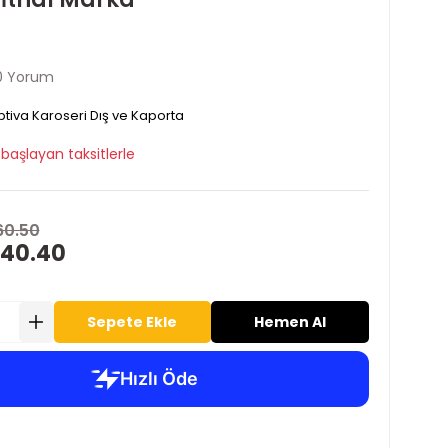
0 Yorum
tiva Karoseri Dış ve Kaporta
başlayan taksitlerle
60.50
 40.40
Sepete Ekle
Hemen Al