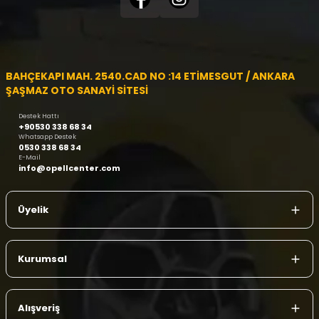
BAHÇEKAPI MAH. 2540.CAD NO :14 ETİMESGUT / ANKARA
ŞAŞMAZ OTO SANAYİ SİTESİ
Destek Hattı
+90530 338 68 34
Whatsapp Destek
0530 338 68 34
E-Mail
info@opellcenter.com
Üyelik
Kurumsal
Alışveriş