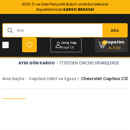
3000 TL ve Üzeri Periyodik Bakım ve Motor Mekanik
Alışverilerinizde
KARGO BEDAVA!
ARA
Sepetim
0
Giriş Yap
Kayıt Ol
₺ 0,00
AYNI GÜN KARGO
- 17:00’DEN ÖNCEKİ SİPARİŞLERDE
Ana Sayfa
Captiva Yakıt ve Egzoz
Chevrolet Captiva C10