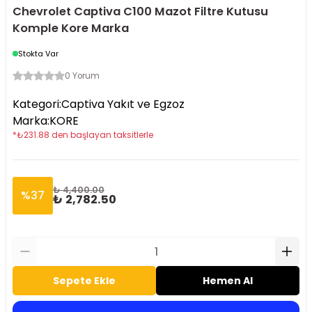
Chevrolet Captiva C100 Mazot Filtre Kutusu
Komple Kore Marka
Stokta Var
0 Yorum
Kategori
:
Captiva Yakıt ve Egzoz
Marka
:
KORE
*
₺
231.88
den başlayan taksitlerle
₺ 4,400.00
%
37
₺ 2,782.50
Sepete Ekle
Hemen Al