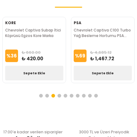
KORE
PSA
Chevrolet Captiva Subap İtici
Chevrolet Captiva C100 Turbo
Köprüsü Egzos Kore Marka
Yağ Besleme Hortumu PSA
Marka
₺ 660.00
₺ 4,685.12
%
36
%
69
₺ 420.00
₺ 1,467.72
Sepete Ekle
Sepete Ekle
17:00’e kadar verilen siparişler
3000 TL ve Üzeri Preiyodik