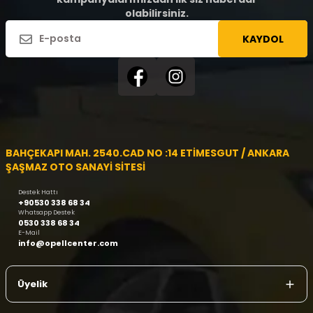
olabilirsiniz.
KAYDOL
BAHÇEKAPI MAH. 2540.CAD NO :14 ETİMESGUT / ANKARA
ŞAŞMAZ OTO SANAYİ SİTESİ
Destek Hattı
+90530 338 68 34
Whatsapp Destek
0530 338 68 34
E-Mail
info@opellcenter.com
Üyelik