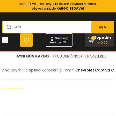
3000 TL ve Üzeri Periyodik Bakım ve Motor Mekanik
Alışverilerinizde
KARGO BEDAVA!
ARA
Sepetim
0
Giriş Yap
Kayıt Ol
₺ 0,00
AYNI GÜN KARGO
- 17:00’DEN ÖNCEKİ SİPARİŞLERDE
Ana Sayfa
Captiva Karoseri İç Trim
Chevrolet Captiva C