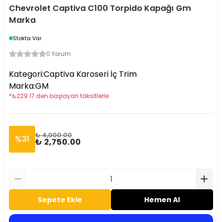
Chevrolet Captiva C100 Torpido Kapağı Gm
Marka
Stokta Var
0 Yorum
Kategori
:
Captiva Karoseri İç Trim
Marka
:
GM
*
₺
229.17
den başlayan taksitlerle
₺ 4,000.00
%
31
₺ 2,750.00
Sepete Ekle
Hemen Al