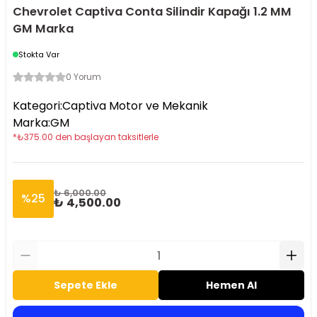
Chevrolet Captiva Conta Silindir Kapağı 1.2 MM
GM Marka
Stokta Var
0 Yorum
Kategori
:
Captiva Motor ve Mekanik
Marka
:
GM
*
₺
375.00
den başlayan taksitlerle
₺ 6,000.00
%
25
₺ 4,500.00
Sepete Ekle
Hemen Al