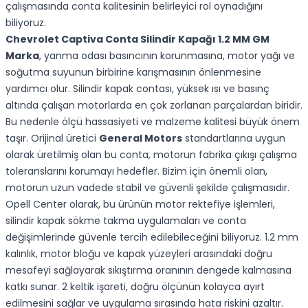
çalışmasında conta kalitesinin belirleyici rol oynadığını
biliyoruz.
Chevrolet Captiva Conta Silindir Kapağı 1.2 MM GM
Marka
, yanma odası basıncının korunmasına, motor yağı ve
soğutma suyunun birbirine karışmasının önlenmesine
yardımcı olur. Silindir kapak contası, yüksek ısı ve basınç
altında çalışan motorlarda en çok zorlanan parçalardan biridir.
Bu nedenle ölçü hassasiyeti ve malzeme kalitesi büyük önem
taşır. Orijinal üretici
General Motors
standartlarına uygun
olarak üretilmiş olan bu conta, motorun fabrika çıkışı çalışma
toleranslarını korumayı hedefler. Bizim için önemli olan,
motorun uzun vadede stabil ve güvenli şekilde çalışmasıdır.
Opell Center olarak, bu ürünün motor rektefiye işlemleri,
silindir kapak sökme takma uygulamaları ve conta
değişimlerinde güvenle tercih edilebileceğini biliyoruz. 1.2 mm
kalınlık, motor bloğu ve kapak yüzeyleri arasındaki doğru
mesafeyi sağlayarak sıkıştırma oranının dengede kalmasına
katkı sunar. 2 keltik işareti, doğru ölçünün kolayca ayırt
edilmesini sağlar ve uygulama sırasında hata riskini azaltır.