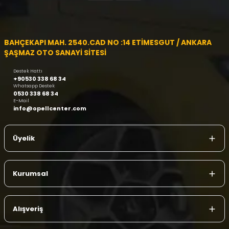
BAHÇEKAPI MAH. 2540.CAD NO :14 ETİMESGUT / ANKARA
ŞAŞMAZ OTO SANAYİ SİTESİ
Destek Hattı
+90530 338 68 34
Whatsapp Destek
0530 338 68 34
E-Mail
info@opellcenter.com
Üyelik
Kurumsal
Alışveriş