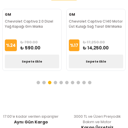
GM
GM
Chevrolet Captiva 2.0 Dizel
Chevrolet Captiva C140 Motor
Yağ Kapağı Gm Marka
Üst Kulağı Sağ Taraf GM Marka
₺ 780.00
₺ 17,250.00
%
24
%
17
₺ 590.00
₺ 14,250.00
Sepete Ekle
Sepete Ekle
17:00’e kadar verilen siparişler
3000 TL ve Üzeri Preiyodik
Aynı Gün Kargo
Bakım ve Motor
Kargo Ücretsiz