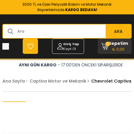
3000 TL ve Üzeri Periyodik Bakım ve Motor Mekanik
Alışverilerinizde
KARGO BEDAVA!
ARA
Sepetim
0
Giriş Yap
Kayıt Ol
₺ 0,00
AYNI GÜN KARGO
- 17:00’DEN ÖNCEKİ SİPARİŞLERDE
Ana Sayfa
Captiva Motor ve Mekanik
Chevrolet Captiva 