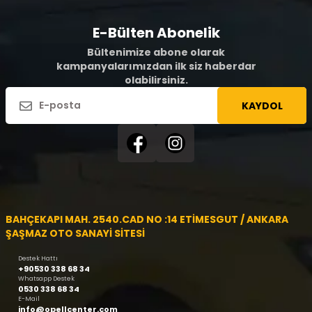
E-Bülten Abonelik
Bültenimize abone olarak
kampanyalarımızdan ilk siz haberdar
olabilirsiniz.
KAYDOL
BAHÇEKAPI MAH. 2540.CAD NO :14 ETİMESGUT / ANKARA
ŞAŞMAZ OTO SANAYİ SİTESİ
Destek Hattı
+90530 338 68 34
Whatsapp Destek
0530 338 68 34
E-Mail
info@opellcenter.com