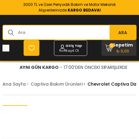
3000 TL ve Üzeri Periyodik Bakım ve Motor Mekanik
Alışverilerinizde
KARGO BEDAVA!
ARA
Sepetim
0
Giriş Yap
Kayıt Ol
₺ 0,00
AYNI GÜN KARGO
- 17:00’DEN ÖNCEKİ SİPARİŞLERDE
Ana Sayfa
Captiva Bakım Ürünleri
Chevrolet Captiva Dize