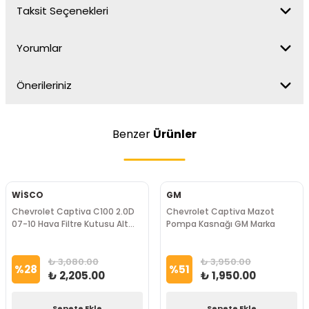
Taksit Seçenekleri
Yorumlar
Önerileriniz
Benzer
Ürünler
WİSCO
GM
Chevrolet Captiva C100 2.0D
Chevrolet Captiva Mazot
07-10 Hava Filtre Kutusu Alt
Pompa Kasnağı GM Marka
Wisco Marka
₺ 3,080.00
₺ 3,950.00
%
28
%
51
₺ 2,205.00
₺ 1,950.00
Sepete Ekle
Sepete Ekle