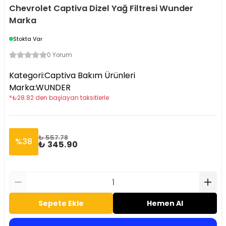
Chevrolet Captiva Dizel Yağ Filtresi Wunder
Marka
Stokta Var
0 Yorum
Kategori
:
Captiva Bakım Ürünleri
Marka
:
WUNDER
*
₺
28.82
den başlayan taksitlerle
₺ 557.78
%
38
₺ 345.90
Sepete Ekle
Hemen Al