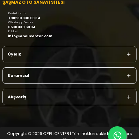
ŞAŞMAZ OTO SANAYİ SİTESİ
Destek Hattı
+90530 338 68 34
Whatsapp Destek
0530 338 68 34
E-Mail
info@opellcenter.com
Üyelik
Kurumsal
Alışveriş
Copyright © 2026 OPELLCENTER | Tüm hakları saklıdır.
| Reliefers