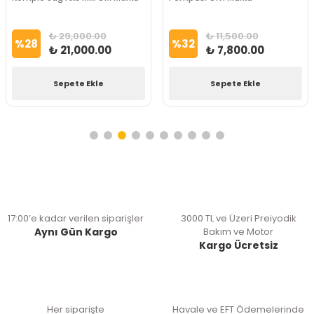
₺ 29,000.00
₺ 11,500.00
%
28
%
32
₺ 21,000.00
₺ 7,800.00
Sepete Ekle
Sepete Ekle
17:00’e kadar verilen siparişler
3000 TL ve Üzeri Preiyodik
Aynı Gün Kargo
Bakım ve Motor
Kargo Ücretsiz
Her siparişte
Havale ve EFT Ödemelerinde