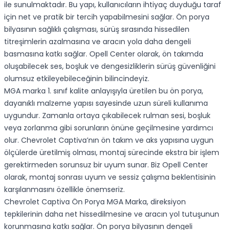
ile sunulmaktadır. Bu yapı, kullanıcıların ihtiyaç duyduğu taraf
için net ve pratik bir tercih yapabilmesini sağlar. Ön porya
bilyasının sağlıklı çalışması, sürüş sırasında hissedilen
titreşimlerin azalmasına ve aracın yola daha dengeli
basmasına katkı sağlar. Opell Center olarak, ön takımda
oluşabilecek ses, boşluk ve dengesizliklerin sürüş güvenliğini
olumsuz etkileyebileceğinin bilincindeyiz.
MGA marka 1. sınıf kalite anlayışıyla üretilen bu ön porya,
dayanıklı malzeme yapısı sayesinde uzun süreli kullanıma
uygundur. Zamanla ortaya çıkabilecek rulman sesi, boşluk
veya zorlanma gibi sorunların önüne geçilmesine yardımcı
olur. Chevrolet Captiva’nın ön takım ve aks yapısına uygun
ölçülerde üretilmiş olması, montaj sürecinde ekstra bir işlem
gerektirmeden sorunsuz bir uyum sunar. Biz Opell Center
olarak, montaj sonrası uyum ve sessiz çalışma beklentisinin
karşılanmasını özellikle önemseriz.
Chevrolet Captiva Ön Porya MGA Marka, direksiyon
tepkilerinin daha net hissedilmesine ve aracın yol tutuşunun
korunmasına katkı sağlar. Ön porya bilyasının dengeli