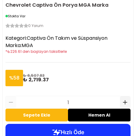
Chevrolet Captiva Ön Porya MGA Marka
Stokta Var
0 Yorum
Kategori
:
Captiva Ön Takım ve Süspansiyon
Marka
:
MGA
*
₺
226.61
den başlayan taksitlerle
₺ 6,507.83
%
58
₺ 2,719.37
Sepete Ekle
Hemen Al