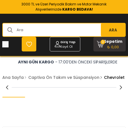
3000 TL ve Üzeri Periyodik Bakım ve Motor Mekanik
Alışverilerinizde
KARGO BEDAVA!
ARA
Sepetim
0
Giriş Yap
Kayıt Ol
₺ 0,00
AYNI GÜN KARGO
- 17:00’DEN ÖNCEKİ SİPARİŞLERDE
Ana Sayfa
Captiva Ön Takım ve Süspansiyon
Chevrolet 