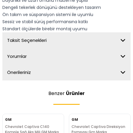
Dayanıklı ve uzun ömürlü malzeme yapısı
Dengeli tekerlek dönüşünü destekleyen tasarım
Ön takım ve süspansiyon sistemi ile uyumlu
Sessiz ve stabil sürüş performansına katkı
Standart ölçülerde birebir montaj uyumu
Taksit Seçenekleri
Yorumlar
Önerileriniz
Benzer
Ürünler
GM
GM
Chevrolet Captiva C140
Chevrolet Captiva Direksiyon
Komple Sağ Aks Mili GM Marka
Pompası Gm Marka