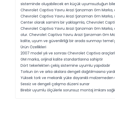
sisteminde oluşabilecek en küçük uyumsuzluğun bile s
Chevrolet Captiva Yavru Arazi Şanzıman Gm Marka, dör
Chevrolet Captiva Yavru Arazi Şanzıman Gm Marka, şeh
Center olarak samimi bir yaklaşımla, Chevrolet Captiv
Chevrolet Captiva Yavru Arazi Şanzıman Gm Marka, a
olur. Chevrolet Captiva Yavru Arazi Şanzıman Gm Mark
kalite, uyum ve güvenilirliği bir arada sunmayı temel
Ürün Özellikleri
2007 model yılı ve sonrası Chevrolet Captiva araçla
GM marka, orijinal kalite standartlarına sahiptir
Dört tekerlekten çekiş sistemine uyumlu yapıdadır
Torkun ön ve arka akslara dengeli dağıtılmasına yard
Yüksek tork ve mekanik yüke dayanıklı malzemeden ür
Sessiz ve dengeli çalışma düzeni sunar
Birebir uyumlu ölçülerle sorunsuz montaj imkanı sağl