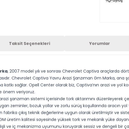
Paylaş
Taksit Seçenekleri
Yorumlar
arka
, 2007 model yılı ve sonrası Chevrolet Captiva araçlarda dört
sıdır. Chevrolet Captiva Yavru Arazi Şanzıman Gm Marka, ana şan
 katkı sağlar. Opell Center olarak biz, Captiva’nın arazi ve yol ko
le önem veriyoruz.
zi şanzıman sistemi içerisinde tork aktarımını düzenleyerek çek
an zeminler, bozuk yollar ve zorlu sürüş koşullarında aracın yol
abrika çıkış teknik değerlerine uygun olarak üretilmiştir ve sis
üretim kalitesi sayesinde yüksek tork ve mekanik yüke dayanıklı
şli ve iç mekanizma uyumunu koruyarak sessiz ve dengeli bir çal