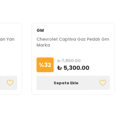
GM
man Yan
Chevrolet Captiva Gaz Pedalı Gm
C
Marka
X
Ş
₺ 7,850.00
%
32
₺ 5,300.00
Sepete Ekle