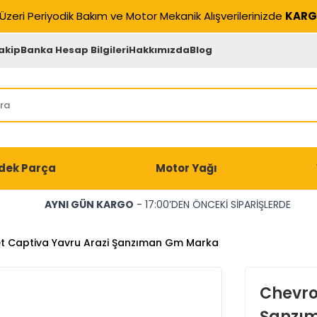
Üzeri Periyodik Bakım ve Motor Mekanik Alışverilerinizde
KARG
akip
Banka Hesap Bilgileri
Hakkımızda
Blog
dek Parça
Motor Yağı
AYNI GÜN KARGO
- 17:00’DEN ÖNCEKİ SİPARİŞLERDE
t Captiva Yavru Arazi Şanzıman Gm Marka
Chevro
Şanzı