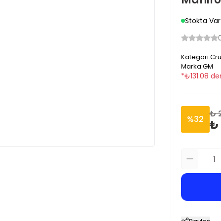
Stokta Var
Kategori
:
Cru
Marka
:
GM
*
₺
131.08
den
₺ 
%
32
₺ 