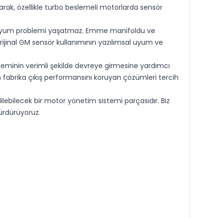
larak, özellikle turbo beslemeli motorlarda sensör
nda uyum problemi yaşatmaz. Emme manifoldu ve
 orijinal GM sensör kullanımının yazılımsal uyum ve
minin verimli şekilde devreye girmesine yardımcı
n fabrika çıkış performansını koruyan çözümleri tercih
bilecek bir motor yönetim sistemi parçasıdır. Biz
ürdürüyoruz.