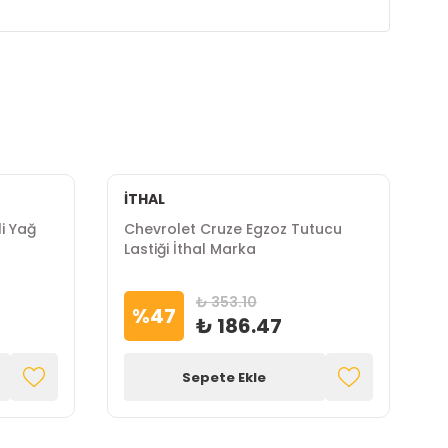
İTHAL
li Yağ
Chevrolet Cruze Egzoz Tutucu
C
Lastiği İthal Marka
O
₺ 353.10
%
47
₺ 186.47
Sepete Ekle