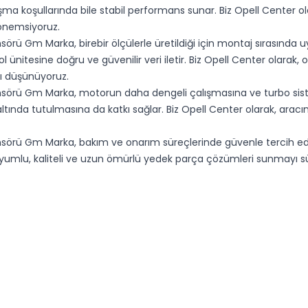
şma koşullarında bile stabil performans sunar. Biz Opell Center o
önemsiyoruz.
sörü Gm Marka, birebir ölçülerle üretildiği için montaj sırası
l ünitesine doğru ve güvenilir veri iletir. Biz Opell Center olarak,
ı düşünüyoruz.
sörü Gm Marka, motorun daha dengeli çalışmasına ve turbo siste
ltında tutulmasına da katkı sağlar. Biz Opell Center olarak, aracı
örü Gm Marka, bakım ve onarım süreçlerinde güvenle tercih edile
 uyumlu, kaliteli ve uzun ömürlü yedek parça çözümleri sunmayı s