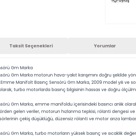
Paylaş
Taksit Seçenekleri
Yorumlar
ensörü Gm Marka
rü Gm Marka motorun hava-yakıt karışımını doğru şekilde yöneteb
o Emme Manifolt Basınç Sensörü Gm Marka, 2009 model yılı ve son
ter olarak, turbo motorlarda basınç bilgisinin hassas ve doğru ölçü
örü Gm Marka, emme manifoldu içerisindeki basıncı anlık olarak
rden gelen veriler, motorun hızlanma tepkisi, rölanti dengesi ve 
örlerinin çekiş düşüklüğü, düzensiz rölanti ve motor arıza lambası
örü Gm Marka, turbo motorların yüksek basınç ve sıcaklık değerl