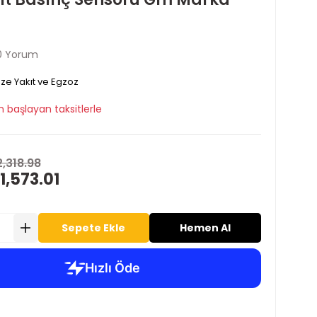
0 Yorum
ze Yakıt ve Egzoz
 başlayan taksitlerle
2,318.98
1,573.01
Sepete Ekle
Hemen Al