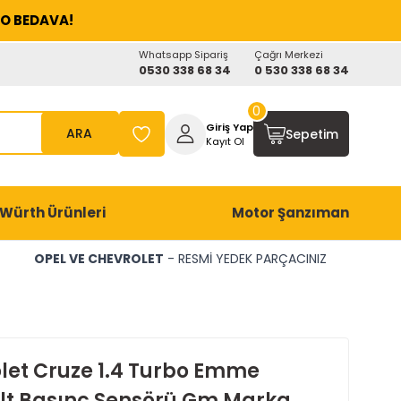
O BEDAVA!
Whatsapp Sipariş
Çağrı Merkezi
0530 338 68 34
0 530 338 68 34
0
Giriş Yap
ARA
Sepetim
Kayıt Ol
Würth Ürünleri
Motor Şanzıman
OPEL VE CHEVROLET
- RESMİ YEDEK PARÇACINIZ
let Cruze 1.4 Turbo Emme
lt Basınç Sensörü Gm Marka