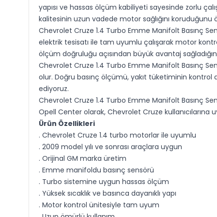
yapısı ve hassas ölçüm kabiliyeti sayesinde zorlu çalı
kalitesinin uzun vadede motor sağlığını koruduğunu 
Chevrolet Cruze 1.4 Turbo Emme Manifolt Basınç Sen
elektrik tesisatı ile tam uyumlu çalışarak motor kontro
ölçüm doğruluğu açısından büyük avantaj sağladığın
Chevrolet Cruze 1.4 Turbo Emme Manifolt Basınç Sen
olur. Doğru basınç ölçümü, yakıt tüketiminin kontrol a
ediyoruz.
Chevrolet Cruze 1.4 Turbo Emme Manifolt Basınç Sens
Opell Center olarak, Chevrolet Cruze kullanıcılarına
Ürün Özellikleri
. Chevrolet Cruze 1.4 turbo motorlar ile uyumlu
. 2009 model yılı ve sonrası araçlara uygun
. Orijinal GM marka üretim
. Emme manifoldu basınç sensörü
. Turbo sistemine uygun hassas ölçüm
. Yüksek sıcaklık ve basınca dayanıklı yapı
. Motor kontrol ünitesiyle tam uyum
. Uzun ömürlü kullanım