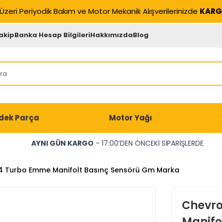
Üzeri Periyodik Bakım ve Motor Mekanik Alışverilerinizde
KARG
akip
Banka Hesap Bilgileri
Hakkımızda
Blog
dek Parça
Motor Yağı
AYNI GÜN KARGO
- 17:00’DEN ÖNCEKİ SİPARİŞLERDE
.4 Turbo Emme Manifolt Basınç Sensörü Gm Marka
Chevro
Manifo