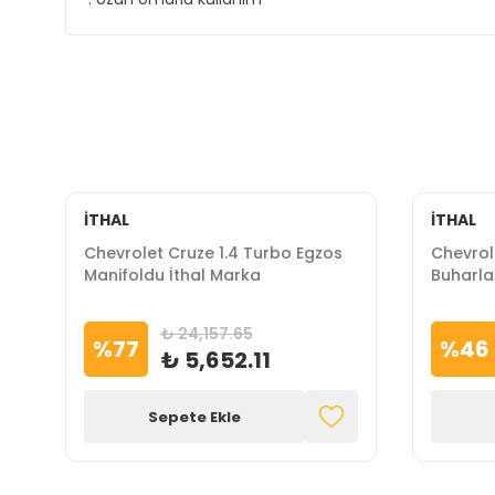
İTHAL
İTHAL
Chevrolet Cruze 1.4 Turbo Egzos
Chevrol
Manifoldu İthal Marka
Buharla
₺ 24,157.65
%
77
%
46
₺ 5,652.11
Sepete Ekle