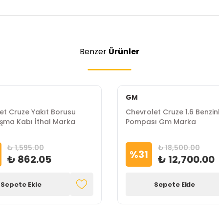
Benzer
Ürünler
GM
et Cruze Yakıt Borusu
Chevrolet Cruze 1.6 Benzin
şma Kabı İthal Marka
Pompası Gm Marka
₺ 1,595.00
₺ 18,500.00
%
31
₺ 862.05
₺ 12,700.00
Sepete Ekle
Sepete Ekle