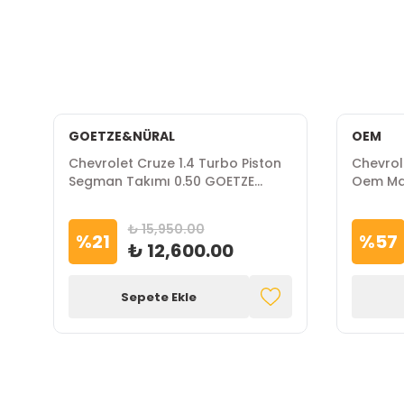
GOETZE&NÜRAL
OEM
ı
Chevrolet Cruze 1.4 Turbo Piston
Chevrole
Segman Takımı 0.50 GOETZE
Oem Ma
NÜRAL Marka
₺ 15,950.00
%
21
%
57
₺ 12,600.00
Sepete Ekle