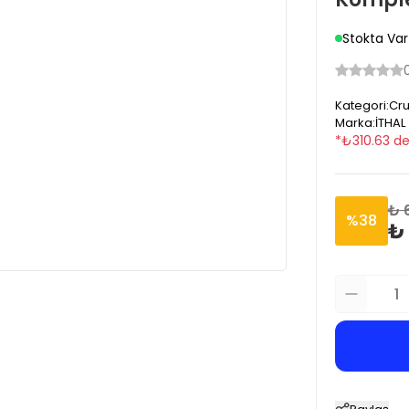
Stokta Var
Kategori
:
Cru
Marka
:
İTHAL
*
₺
310.63
de
₺ 
%
38
₺ 