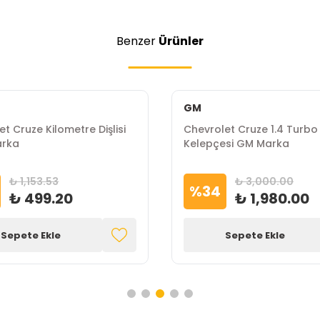
Benzer
Ürünler
GM
t Cruze Kilometre Dişlisi
Chevrolet Cruze 1.4 Turbo
rka
Kelepçesi GM Marka
₺ 1,153.53
₺ 3,000.00
%
34
₺ 499.20
₺ 1,980.00
Sepete Ekle
Sepete Ekle