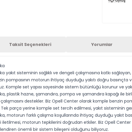
Paylaş
Taksit Seçenekleri
Yorumlar
rka
 yakıt sisteminin sağlıklı ve dengeli çalışmasına katkı sağlayan
zin pompasının motorun ihtiyaç duyduğu yakıtı doğru basınçta ve 
ruz. Komple set yapısı sayesinde sistem bütünlüğü korunur ve yakıt 
a, plastik hazne, şamandıra, pompa ve şamandıra kapağı ile birli
 çalışmasını destekler. Biz Opell Center olarak komple benzin pomp
Tek parça yerine komple set tercih edilmesi, yakıt sisteminin g
 motorun farklı çalışma koşullarında ihtiyaç duyduğu yakıt basınc
 iletilmesi, motorun tepkilerini doğrudan etkiler. Biz Opell Cente
ndiren önemli bir sistem bileşeni olduğunu biliyoruz.