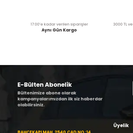
17:00’e kadar verilen siparişler
3000 TL ve
Aynı Gün Kargo
E-Bülten Abonelik
Bültenimize abone olarak
kampanyalarımızdan ilk siz haberdar
olabilirsiniz.
Üyelik
BAHÇEKAPI MAH. 2540.CAD NO :14