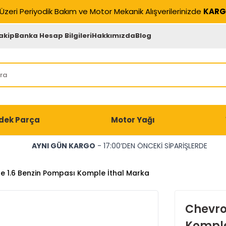
Üzeri Periyodik Bakım ve Motor Mekanik Alışverilerinizde
KARG
akip
Banka Hesap Bilgileri
Hakkımızda
Blog
dek Parça
Motor Yağı
AYNI GÜN KARGO
- 17:00’DEN ÖNCEKİ SİPARİŞLERDE
e 1.6 Benzin Pompası Komple İthal Marka
Chevro
Komple