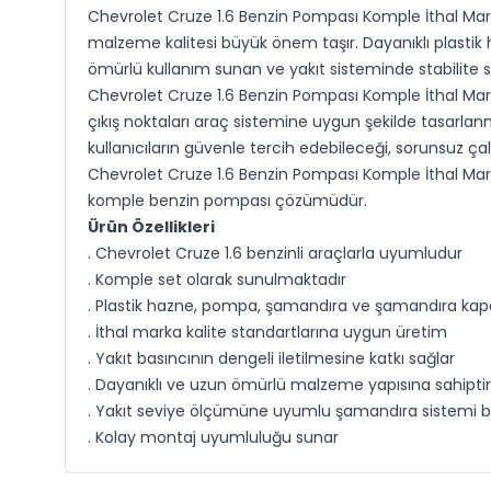
Chevrolet Cruze 1.6 Benzin Pompası Komple İthal Marka,
malzeme kalitesi büyük önem taşır. Dayanıklı plasti
ömürlü kullanım sunan ve yakıt sisteminde stabilite s
Chevrolet Cruze 1.6 Benzin Pompası Komple İthal Marka,
çıkış noktaları araç sistemine uygun şekilde tasarlan
kullanıcıların güvenle tercih edebileceği, sorunsuz çal
Chevrolet Cruze 1.6 Benzin Pompası Komple İthal Mark
komple benzin pompası çözümüdür.
Ürün Özellikleri
. Chevrolet Cruze 1.6 benzinli araçlarla uyumludur
. Komple set olarak sunulmaktadır
. Plastik hazne, pompa, şamandıra ve şamandıra kapağ
. İthal marka kalite standartlarına uygun üretim
. Yakıt basıncının dengeli iletilmesine katkı sağlar
. Dayanıklı ve uzun ömürlü malzeme yapısına sahiptir
. Yakıt seviye ölçümüne uyumlu şamandıra sistemi b
. Kolay montaj uyumluluğu sunar