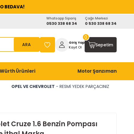
O BEDAVA!
Whatsapp Sipariş
Çağrı Merkezi
0530 338 68 34
0 530 338 68 34
0
Giriş Yap
ARA
Sepetim
Kayıt Ol
Würth Ürünleri
Motor Şanzıman
OPEL VE CHEVROLET
- RESMİ YEDEK PARÇACINIZ
let Cruze 1.6 Benzin Pompası
 İthal Marka