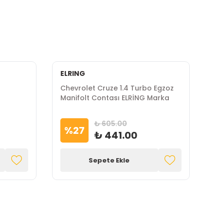
ELRING
P
Chevrolet Cruze 1.4 Turbo Egzoz
C
Manifolt Contası ELRİNG Marka
P
₺ 605.00
%
27
₺ 441.00
Sepete Ekle