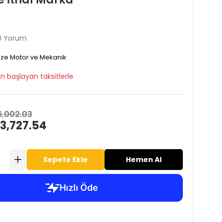
0 Yorum
ze Motor ve Mekanik
n başlayan taksitlerle
6,002.03
3,727.54
Sepete Ekle
Hemen Al