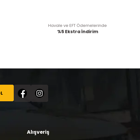
Havale ve EFT Ödemelerinde
%5 Ekstra İndirim
L
Alışveriş