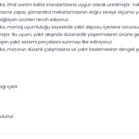
 ithal üretim kalite standartlarına uygun olarak üretilmiştir. Yak
k hazne yapısı, şamandıra mekanizmasının doğru seviye ölçümü ya
ağlayan ürünleri tercih ediyoruz.
 montaj uyumluluğu sayesinde yakıt deposu içerisine sorunsuz şekil
mıştır. Bu uyum, yakıt akışında düzensizlik yaşanmasının önüne ge
ışan yakıt sistemi parçalarını sunmayı ilke ediniyoruz.
a, motorun düzenli çalışmasına ve yakıt beslemesinin dengeli şek
ı içerir
ulunur