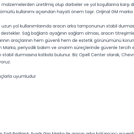
alzemelerden üretilmiş olup darbeler ve yol koşullarına karşı d
ömürlü kullanımı açısından hayati önem taşır. Orijinal GM marka ür
 uzun yol kullanımlarında aracın arka tamponunun stabil durmasına
 destekler. Sağ bağlantı ayağının sağlam olması, aracın titreşim
cılarının araçlarının hem güvenli hem de estetik görünümünü kor
Marka, periyodik bakım ve onarım süreçlerinde güvenle tercih e
stabil durmasına katkıda bulunur. Biz Opell Center olarak, Chevro
oruz.
açlarla uyumludur
 Sağ Bağlantı Ayağı Gm Marka ile aracın arka bölümünü güvenli ve 