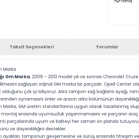
Paylaş
Taksit Seçenekleri
Yorumlar
m Marka
ağı Gm Marka
, 2009 – 2013 model yılı ve sonrası Chevrolet Cruze
mesini sağlayan orijinal GM marka bir parçadır. Opell Center ol
ik olduğunu çok iyi biliyoruz. Arka tampon sağ bağlantı ayağı, t
inden oynamasını önler ve aracın arka bölümünün dayanıklılığını 
Marka, GM üretim standartlarına uygun olarak tasarlanmış olup
ası, montaj sırasında uyumsuzluk yaşanmamasını ve parçanın araç ü
ntı parçalarında uyum ve kaliteyi her zaman ön planda tutuyoruz
ü ve dayanıklılığını destekler.
ayakları, tamponun gevşemesine ve sürüş sırasında titreşim veya