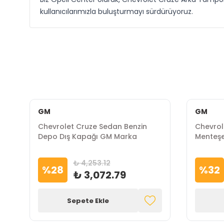
kullanıcılarımızla buluşturmayı sürdürüyoruz.
GM
GM
Chevrolet Cruze Sedan Benzin
Chevrol
Depo Dış Kapağı GM Marka
Menteş
₺ 4,253.12
%
28
%
32
₺ 3,072.79
Sepete Ekle