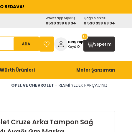
O BEDAVA!
Whatsapp Sipariş
Çağrı Merkezi
0530 338 68 34
0 530 338 68 34
0
Giriş Yap
ARA
Sepetim
Kayıt Ol
Würth Ürünleri
Motor Şanzıman
OPEL VE CHEVROLET
- RESMİ YEDEK PARÇACINIZ
let Cruze Arka Tampon Sağ
tı Ayağı Gm Marka