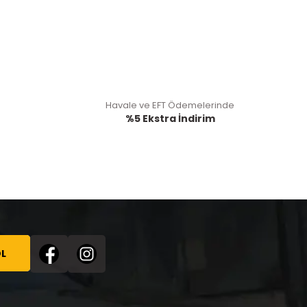
Havale ve EFT Ödemelerinde
%5 Ekstra İndirim
L