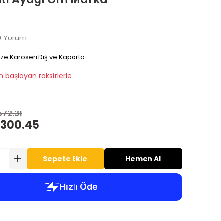
0 Yorum
ze Karoseri Dış ve Kaporta
n başlayan taksitlerle
572.31
 300.45
Sepete Ekle
Hemen Al