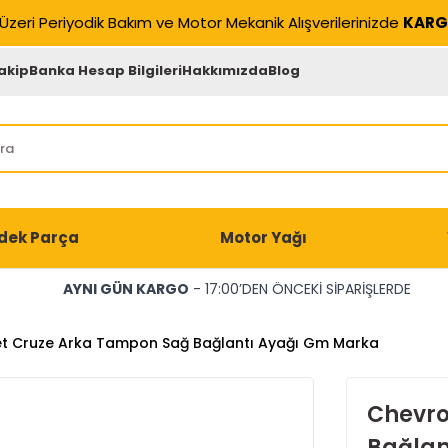
Üzeri Periyodik Bakım ve Motor Mekanik Alışverilerinizde
KARG
akip
Banka Hesap Bilgileri
Hakkımızda
Blog
dek Parça
Motor Yağı
AYNI GÜN KARGO
- 17:00’DEN ÖNCEKİ SİPARİŞLERDE
t Cruze Arka Tampon Sağ Bağlantı Ayağı Gm Marka
Chevro
Bağlan