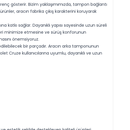
irenç gösterir. Bizim yaklaşımımızda, tampon bağlantı
ünler, aracın fabrika çıkış karakterini koruyarak
 katkı sağlar. Dayanıklı yapısı sayesinde uzun süreli
leri minimize etmesine ve sürüş konforunun
umasını önemsiyoruz.
dilebilecek bir parçadır. Aracın arka tamponunun
let Cruze kullanıcılarına uyumlu, dayanıklı ve uzun
estetik şekilde destekleyen kaliteli ürünleri