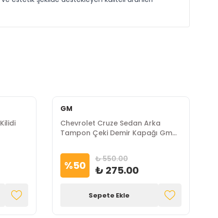
GM
ilidi
Chevrolet Cruze Sedan Arka
C
Tampon Çeki Demir Kapağı Gm
G
Marka
₺ 550.00
%
50
₺ 275.00
Sepete Ekle