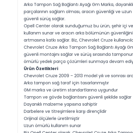
Arka Tampon Sağ Bağlantı Ayağı Gm Marka, dayanıklı m
parçalarının sağlam olması, aracın güvenliği ve uzun 
güvenli sürüş sağlar.
Opell Center olarak sunduğumuz bu ürün, şehir içi ve
kullanım sunar ve aracın arka bölümünün güvenliğini
artmasına katkı sağlar. Biz, Chevrolet Cruze kullanı
Chevrolet Cruze Arka Tampon Sağ Bağlantı Ayağı Gm 
güvenli montajını sağlar ve sürüş sırasında tamponun 
ömürlü yedek parça çözümleri sunmaya devam ediy
Ürün Özellikleri
Chevrolet Cruze 2009 – 2013 model yılı ve sonrası ar
Arka tampon sağ taraf için tasarlanmıştır
GM marka ve üretim standartlarına uygundur
Tampon ve gövde bağlantısını güvenli şekilde sağlar
Dayanıklı malzeme yapısına sahiptir
Darbelere ve titreşimlere karşı dirençlidir
Orijinal ölçülerle üretilmiştir
Uzun ömürlü kullanım sunar
Biz Opell Center olarak, Chevrolet Cruze Arka Tampon