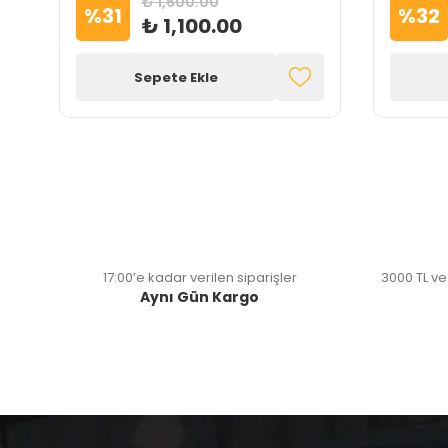
₺ 1,600.00
%
31
%
32
₺ 1,100.00
Sepete Ekle
17:00’e kadar verilen siparişler
3000 TL ve
Aynı Gün Kargo