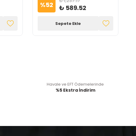
₺ 1,237.17
%
52
₺ 589.52
Sepete Ekle
Havale ve EFT Ödemelerinde
%5 Ekstra İndirim