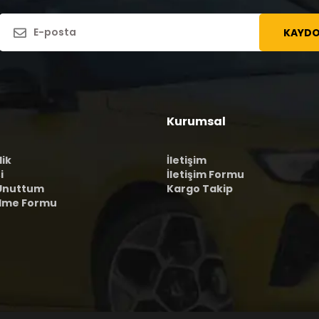
KAYDO
Kurumsal
lik
İletişim
i
İletişim Formu
 Unuttum
Kargo Takip
ilme Formu