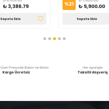
₺ 5,005.65
₺ 7,500.00
%
21
₺ 3,386.79
₺ 5,900.00
Sepete Ekle
Sepete Ekle
 Üzeri Preiyodik Bakım ve Motor
Her siparişte
Kargo Ücretsiz
Taksitli Alışveriş