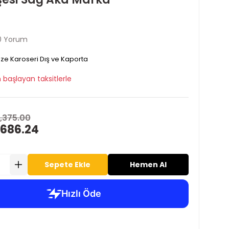
0 Yorum
ze Karoseri Dış ve Kaporta
 başlayan taksitlerle
1,375.00
 686.24
Sepete Ekle
Hemen Al