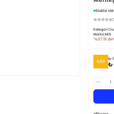
Stokta Var
Kategori
:
Cru
Marka
:
AKD
*
₺
57.19
den
₺ 
%
50
₺