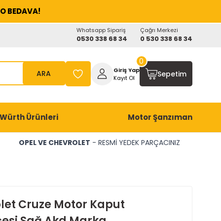
O BEDAVA!
Whatsapp Sipariş
Çağrı Merkezi
0530 338 68 34
0 530 338 68 34
0
Giriş Yap
ARA
Sepetim
Kayıt Ol
Würth Ürünleri
Motor Şanzıman
OPEL VE CHEVROLET
- RESMİ YEDEK PARÇACINIZ
let Cruze Motor Kaput
esi Sağ Akd Marka