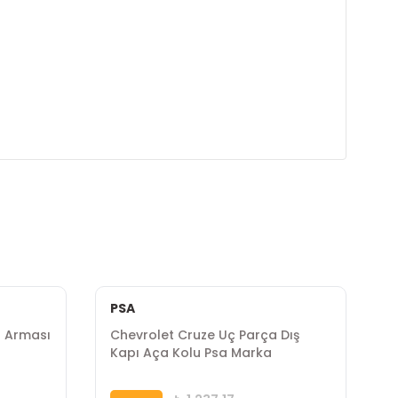
PSA
P
r Arması
Chevrolet Cruze Uç Parça Dış
C
Kapı Aça Kolu Psa Marka
B