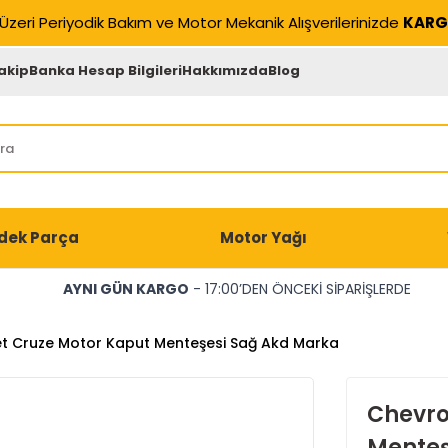
Üzeri Periyodik Bakım ve Motor Mekanik Alışverilerinizde
KARG
akip
Banka Hesap Bilgileri
Hakkımızda
Blog
dek Parça
Motor Yağı
AYNI GÜN KARGO
- 17:00’DEN ÖNCEKİ SİPARİŞLERDE
t Cruze Motor Kaput Menteşesi Sağ Akd Marka
Chevro
Menteş