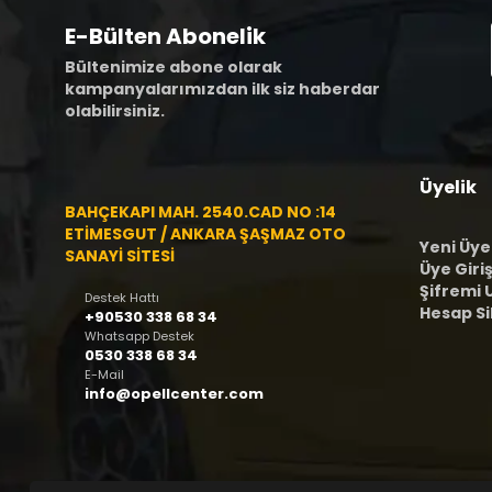
E-Bülten Abonelik
Bültenimize abone olarak
kampanyalarımızdan ilk siz haberdar
olabilirsiniz.
Üyelik
BAHÇEKAPI MAH. 2540.CAD NO :14
ETİMESGUT / ANKARA ŞAŞMAZ OTO
Yeni Üye
SANAYİ SİTESİ
Üye Giriş
Şifremi
Destek Hattı
Hesap S
+90530 338 68 34
Whatsapp Destek
0530 338 68 34
E-Mail
info@opellcenter.com