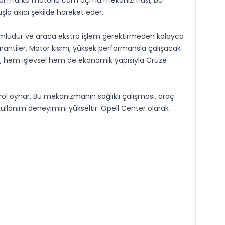
z ithal marka motorlu cam açma mekanizması, bu
la akıcı şekilde hareket eder.
mludur ve araca ekstra işlem gerektirmeden kolayca
rantiler. Motor kısmı, yüksek performansla çalışacak
rün, hem işlevsel hem de ekonomik yapısıyla Cruze
ol oynar. Bu mekanizmanın sağlıklı çalışması, araç
 kullanım deneyimini yükseltir. Opell Center olarak