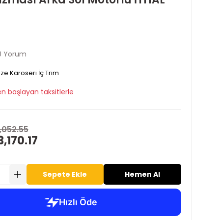
0 Yorum
ze Karoseri İç Trim
n başlayan taksitlerle
,052.55
3,170.17
Sepete Ekle
Hemen Al