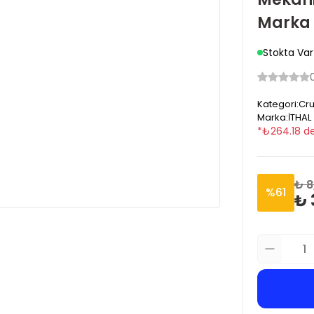
Marka
Stokta Var
Kategori
:
Cru
Marka
:
İTHAL
*
₺
264.18
de
₺ 8
%
61
₺ 