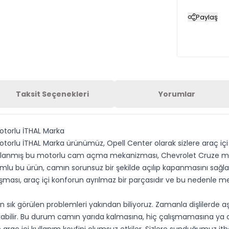
Paylaş
Taksit Seçenekleri
Yorumlar
torlu İTHAL Marka
lu İTHAL Marka ürünümüz, Opell Center olarak sizlere araç içi ko
asarlanmış bu motorlu cam açma mekanizması, Chevrolet Cruze mo
lu bu ürün, camın sorunsuz bir şekilde açılıp kapanmasını sağl
çalışması, araç içi konforun ayrılmaz bir parçasıdır ve bu nedenle 
 görülen problemleri yakından biliyoruz. Zamanla dişlilerde aşın
kabilir. Bu durum camın yarıda kalmasına, hiç çalışmamasına ya 