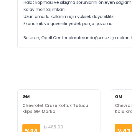
Halat kopması ve sıkışma sorunlarını önleyen sağlam
Kolay montaj imkânı
Uzun ömürlü kullanım için yüksek dayanıklılık
Ekonomik ve güvenilir yedek parça çözümü
Bu ürün, Opell Center olarak sunduğumuz iç mekan kon
GM
GM
a
Chevrolet Cruze Koltuk Tutucu
Chevrol
Klips GM Marka
Kolu K
₺ 485.00
%
24
%
43