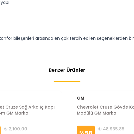
 yapı
for bileşenleri arasında en çok tercih edilen seçeneklerden biri
Benzer
Ürünler
GM
et Cruze Sağ Arka İç Kapı
Chevrolet Cruze Gövde Ko
rom GM Marka
Modülü GM Marka
₺ 2,100.00
₺ 48,955.85
%
58