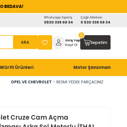
O BEDAVA!
Whatsapp Sipariş
Çağrı Merkezi
0530 338 68 34
0 530 338 68 34
0
Giriş Yap
ARA
Sepetim
Kayıt Ol
Würth Ürünleri
Motor Şanzıman
OPEL VE CHEVROLET
- RESMİ YEDEK PARÇACINIZ
let Cruze Cam Açma
zması Arka Sol Motorlu İTHAL