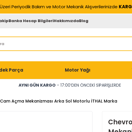
Üzeri Periyodik Bakım ve Motor Mekanik Alışverilerinizde
KARG
akip
Banka Hesap Bilgileri
Hakkımızda
Blog
dek Parça
Motor Yağı
AYNI GÜN KARGO
- 17:00’DEN ÖNCEKİ SİPARİŞLERDE
 Cam Açma Mekanizması Arka Sol Motorlu İTHAL Marka
Chevro
Mekani