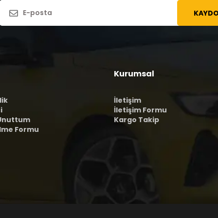
KAYDO
Kurumsal
lik
İletişim
i
İletişim Formu
 Unuttum
Kargo Takip
ilme Formu