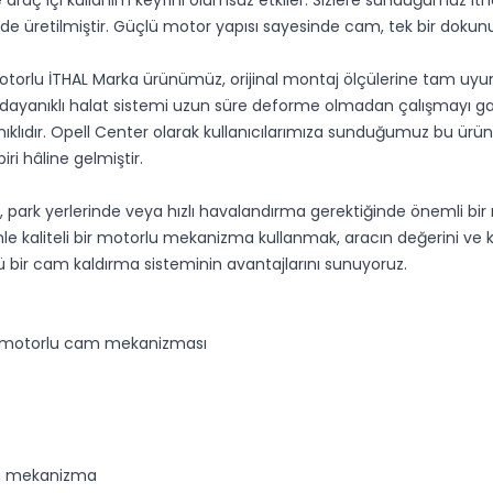
de araç içi kullanım keyfini olumsuz etkiler. Sizlere sunduğumu
e üretilmiştir. Güçlü motor yapısı sayesinde cam, tek bir dokunuş
orlu İTHAL Marka ürünümüz, orijinal montaj ölçülerine tam uyu
 dayanıklı halat sistemi uzun süre deforme olmadan çalışmayı ga
ayanıklıdır. Opell Center olarak kullanıcılarımıza sunduğumuz bu ü
ri hâline gelmiştir.
ark yerlerinde veya hızlı havalandırma gerektiğinde önemli bir r
edenle kaliteli bir motorlu mekanizma kullanmak, aracın değerini ve
lü bir cam kaldırma sisteminin avantajlarını sunuyoruz.
ol motorlu cam mekanizması
an mekanizma