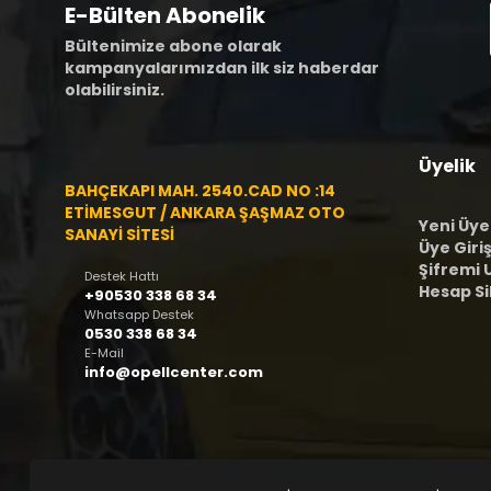
E-Bülten Abonelik
Bültenimize abone olarak
kampanyalarımızdan ilk siz haberdar
olabilirsiniz.
Üyelik
BAHÇEKAPI MAH. 2540.CAD NO :14
ETİMESGUT / ANKARA ŞAŞMAZ OTO
Yeni Üye
SANAYİ SİTESİ
Üye Giriş
Şifremi
Destek Hattı
Hesap S
+90530 338 68 34
Whatsapp Destek
0530 338 68 34
E-Mail
info@opellcenter.com