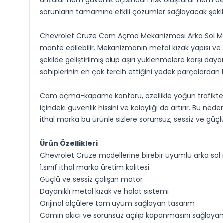
arızalar hem güvenlik açısından risk oluşturur hem 
sorunların tamamına etkili çözümler sağlayacak şekild
Chevrolet Cruze Cam Açma Mekanizması Arka Sol Mot
monte edilebilir. Mekanizmanın metal kızak yapısı ve
şekilde geliştirilmiş olup aşırı yüklenmelere karşı d
sahiplerinin en çok tercih ettiğini yedek parçalardan bi
Cam açma-kapama konforu, özellikle yoğun trafikte, p
içindeki güvenlik hissini ve kolaylığı da artırır. Bu n
ithal marka bu ürünle sizlere sorunsuz, sessiz ve güç
Ürün Özellikleri
Chevrolet Cruze modellerine birebir uyumlu arka s
1.sınıf ithal marka üretim kalitesi
Güçlü ve sessiz çalışan motor
Dayanıklı metal kızak ve halat sistemi
Orijinal ölçülere tam uyum sağlayan tasarım
Camın akıcı ve sorunsuz açılıp kapanmasını sağlay