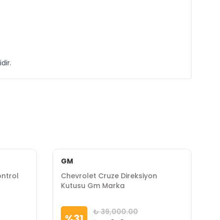
dir.
GM
ntrol
Chevrolet Cruze Direksiyon
C
Kutusu Gm Marka
K
₺ 39,000.00
%
31