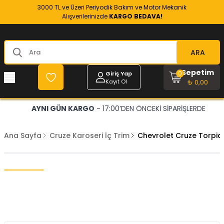
3000 TL ve Üzeri Periyodik Bakım ve Motor Mekanik
Alışverilerinizde
KARGO BEDAVA!
ARA
Sepetim
0
Giriş Yap
Kayıt Ol
₺ 0,00
AYNI GÜN KARGO
- 17:00’DEN ÖNCEKİ SİPARİŞLERDE
Ana Sayfa
Cruze Karoseri İç Trim
Chevrolet Cruze Torpi