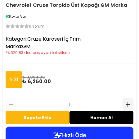
Chevrolet Cruze Torpido Üst Kapağı GM Marka
Stokta Var
0 Yorum
Kategori
:
Cruze Karoseri İç Trim
Marka
:
GM
*
₺
520.83
den başlayan taksitlerle
₺ 9,004.96
%
31
₺ 6,250.00
Sepete Ekle
Hemen Al