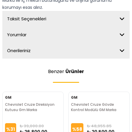
Marka ile iç mekân bütünlüğünü ve orijinal görünümü
korumayı esas alırız.
Taksit Seçenekleri
Yorumlar
Önerileriniz
Benzer
Ürünler
GM
GM
Chevrolet Cruze Direksiyon
Chevrolet Cruze Gövde
Kutusu Gm Marka
Kontrol Modülü GM Marka
₺ 39,000.00
₺ 48,955.85
%
31
%
58
₺ 26,800.00
₺ 20,500.00