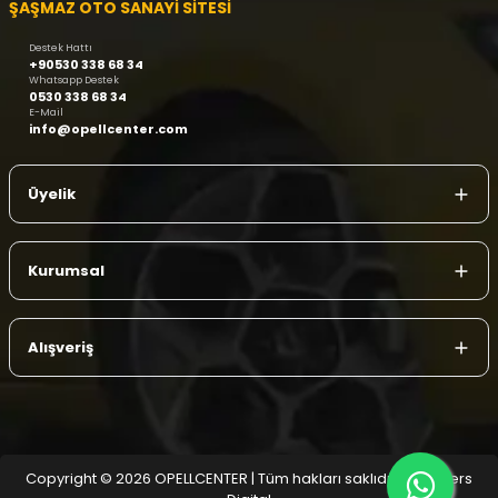
ŞAŞMAZ OTO SANAYİ SİTESİ
Destek Hattı
+90530 338 68 34
Whatsapp Destek
0530 338 68 34
E-Mail
info@opellcenter.com
Üyelik
Kurumsal
Alışveriş
Copyright © 2026 OPELLCENTER | Tüm hakları saklıdır.
| Reliefers