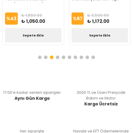
Çıkış(Orjinal Müşürlü) Oem
Soğutucu Hortumu Çıkış Oem
Marka
Marka
₺ 1,850.00
₺ 3,500.00
%
43
%
67
₺ 1,050.00
₺ 1,172.00
Sepete Ekle
Sepete Ekle
17:00’e kadar verilen siparişler
3000 TL ve Üzeri Preiyodik
Aynı Gün Kargo
Bakım ve Motor
Kargo Ücretsiz
Her siparişte
Havale ve EFT Ödemelerinde