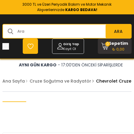
3000 TL ve Üzeri Periyodik Bakım ve Motor Mekanik
Alışverilerinizde
KARGO BEDAVA!
ARA
Sepetim
0
Giriş Yap
Kayıt Ol
₺ 0,00
AYNI GÜN KARGO
- 17:00’DEN ÖNCEKİ SİPARİŞLERDE
Ana Sayfa
Cruze Soğutma ve Radyatör
Chevrolet Cruze