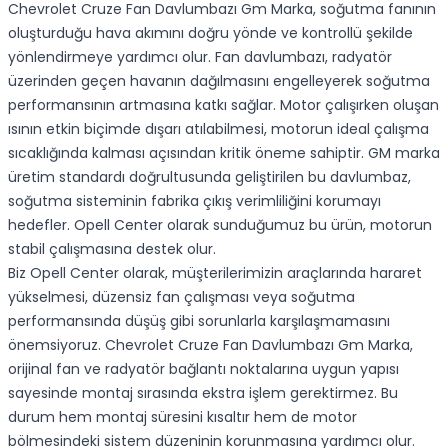
Chevrolet Cruze Fan Davlumbazı Gm Marka, soğutma fanının
oluşturduğu hava akımını doğru yönde ve kontrollü şekilde
yönlendirmeye yardımcı olur. Fan davlumbazı, radyatör
üzerinden geçen havanın dağılmasını engelleyerek soğutma
performansının artmasına katkı sağlar. Motor çalışırken oluşan
ısının etkin biçimde dışarı atılabilmesi, motorun ideal çalışma
sıcaklığında kalması açısından kritik öneme sahiptir. GM marka
üretim standardı doğrultusunda geliştirilen bu davlumbaz,
soğutma sisteminin fabrika çıkış verimliliğini korumayı
hedefler. Opell Center olarak sunduğumuz bu ürün, motorun
stabil çalışmasına destek olur.
Biz Opell Center olarak, müşterilerimizin araçlarında hararet
yükselmesi, düzensiz fan çalışması veya soğutma
performansında düşüş gibi sorunlarla karşılaşmamasını
önemsiyoruz. Chevrolet Cruze Fan Davlumbazı Gm Marka,
orijinal fan ve radyatör bağlantı noktalarına uygun yapısı
sayesinde montaj sırasında ekstra işlem gerektirmez. Bu
durum hem montaj süresini kısaltır hem de motor
bölmesindeki sistem düzeninin korunmasına yardımcı olur.