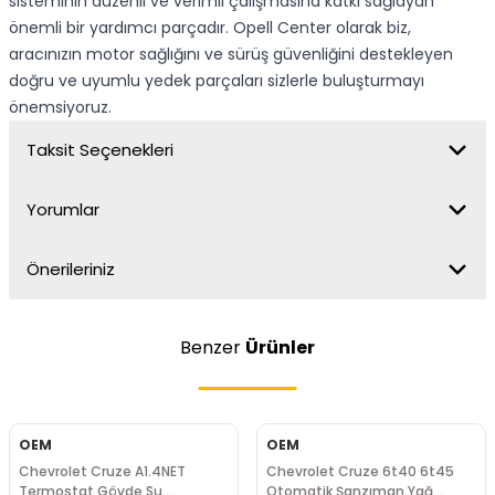
sisteminin düzenli ve verimli çalışmasına katkı sağlayan
önemli bir yardımcı parçadır. Opell Center olarak biz,
aracınızın motor sağlığını ve sürüş güvenliğini destekleyen
doğru ve uyumlu yedek parçaları sizlerle buluşturmayı
önemsiyoruz.
Taksit Seçenekleri
Yorumlar
Önerileriniz
Benzer
Ürünler
OEM
OEM
Chevrolet Cruze A1.4NET
Chevrolet Cruze 6t40 6t45
Termostat Gövde Su
Otomatik Şanzıman Yağ