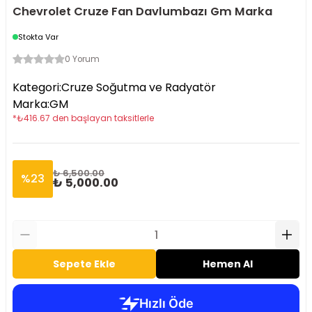
Chevrolet Cruze Fan Davlumbazı Gm Marka
Stokta Var
0 Yorum
Kategori
:
Cruze Soğutma ve Radyatör
Marka
:
GM
*
₺
416.67
den başlayan taksitlerle
₺ 6,500.00
%
23
₺ 5,000.00
Sepete Ekle
Hemen Al