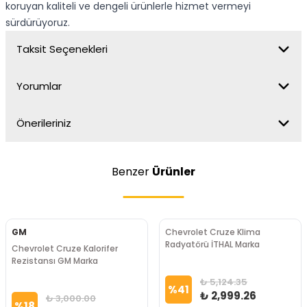
koruyan kaliteli ve dengeli ürünlerle hizmet vermeyi
sürdürüyoruz.
Taksit Seçenekleri
Yorumlar
Önerileriniz
Benzer
Ürünler
GM
Chevrolet Cruze Klima
Radyatörü İTHAL Marka
Chevrolet Cruze Kalorifer
Rezistansı GM Marka
₺ 5,124.35
%
41
₺ 2,999.26
₺ 3,000.00
%
18