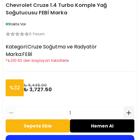
Chevrolet Cruze 1.4 Turbo Komple Yağ
Soğutucusu FEBİ Marka
Stokta Var
0 Yorum
Kategori
:
Cruze Soğutma ve Radyatör
Marka
:
FEBİ
*
₺
310.63
den başlayan taksitlerle
₺ 5,445.00
%
32
₺ 3,727.50
Sepete Ekle
Hemen Al