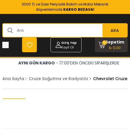
3000 TL ve Üzeri Periyodik Bakım ve Motor Mekanik
Alışverilerinizde
KARGO BEDAVA!
ARA
Sepetim
0
Giriş Yap
Kayıt Ol
₺ 0,00
AYNI GÜN KARGO
- 17:00’DEN ÖNCEKİ SİPARİŞLERDE
Ana Sayfa
Cruze Soğutma ve Radyatör
Chevrolet Cruze 