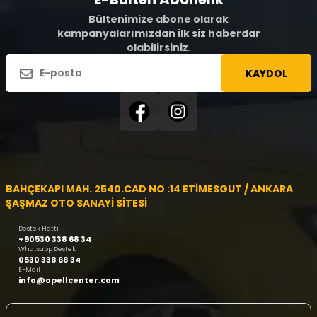
Bültenimize abone olarak
kampanyalarımızdan ilk siz haberdar
olabilirsiniz.
KAYDOL
BAHÇEKAPI MAH. 2540.CAD NO :14 ETİMESGUT / ANKARA
ŞAŞMAZ OTO SANAYİ SİTESİ
Destek Hattı
+90530 338 68 34
Whatsapp Destek
0530 338 68 34
E-Mail
info@opellcenter.com