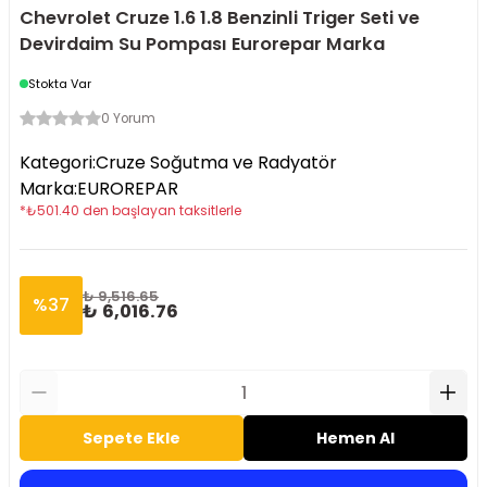
Chevrolet Cruze 1.6 1.8 Benzinli Triger Seti ve
Devirdaim Su Pompası Eurorepar Marka
Stokta Var
0 Yorum
Kategori
:
Cruze Soğutma ve Radyatör
Marka
:
EUROREPAR
*
₺
501.40
den başlayan taksitlerle
₺ 9,516.65
%
37
₺ 6,016.76
Sepete Ekle
Hemen Al