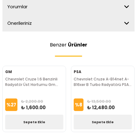
Yorumlar
Önerileriniz
Benzer
Ürünler
GM
PSA
Chevrolet Cruze 1.6 Benzinli
Chevrolet Cruze A-B14net A-
Radyatör Üst Hortumu Gm
B16xer B Turbo Radyatörü PSA
Marka
Marka
₺ 2,200.00
₺ 13,500.00
%
27
%
8
₺ 1,600.00
₺ 12,480.00
Sepete Ekle
Sepete Ekle