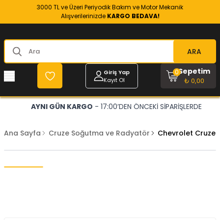
3000 TL ve Üzeri Periyodik Bakım ve Motor Mekanik
Alışverilerinizde
KARGO BEDAVA!
ARA
Sepetim
0
Giriş Yap
Kayıt Ol
₺ 0,00
AYNI GÜN KARGO
- 17:00’DEN ÖNCEKİ SİPARİŞLERDE
Ana Sayfa
Cruze Soğutma ve Radyatör
Chevrolet Cruze 1