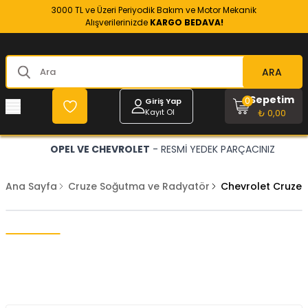
3000 TL ve Üzeri Periyodik Bakım ve Motor Mekanik
Alışverilerinizde
KARGO BEDAVA!
ARA
Sepetim
0
Giriş Yap
Kayıt Ol
₺ 0,00
OPEL VE CHEVROLET
- RESMİ YEDEK PARÇACINIZ
Ana Sayfa
Cruze Soğutma ve Radyatör
Chevrolet Cruze 1