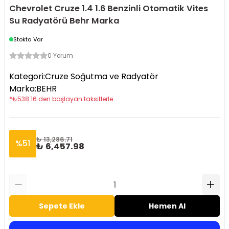
Chevrolet Cruze 1.4 1.6 Benzinli Otomatik Vites
Su Radyatörü Behr Marka
Stokta Var
0 Yorum
Kategori
:
Cruze Soğutma ve Radyatör
Marka
:
BEHR
*
₺
538.16
den başlayan taksitlerle
₺ 13,286.71
%
51
₺ 6,457.98
Sepete Ekle
Hemen Al