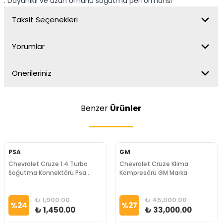
. Dayanıklı ve uzun ömürlü soğutma performansı
Taksit Seçenekleri
Yorumlar
Önerileriniz
Benzer
Ürünler
PSA
GM
Chevrolet Cruze 1.4 Turbo
Chevrolet Cruze Klima
Soğutma Konnektörü Psa
Kompresörü GM Marka
Marka
₺ 1,900.00
₺ 45,000.00
%
24
%
27
₺ 1,450.00
₺ 33,000.00