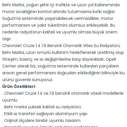
Behr Marka, yoğun şehir içi trafikte ve uzun yol kullanımında
motor sıcaklığının kontrol altında tutulmasına katkı sağlar.
Soğutma sisteminde yaşanabilecek verimsizlikler, motor
performansını ve yakıt tüketimini olumsuz etkileyebilir. Bu
nedenle radyatörün kaliteli ve uyumlu olması büyük önem
taşır.
Chevrolet Cruze 1.4 1.6 Benzinli Otomatik Vites Su Radyatörü
Behr Marka, uzun ömürlü kullanım hedeflenerek üretilmiş olup
titreşim, basınç ve ısı değişimlerine karşı dayanıklıdır. Opell
Center olarak biz, soğutma sisteminde kullanılan parçaların
aracın genel performansını doğrudan etkilediğinin bilinciyle bu
ürünü güvenle sunuyoruz.
Ürün Özellikleri
. Chevrolet Cruze 1.4 ve 1.6 benzinli otomatik vitesli modellerle
uyumlu
. Behr marka yüksek kaliteli su radyatörü
. Etkili ısı transferi sağlayan alüminyum yapı
. Orijinal ölçülere birebir uyumlu tasarım