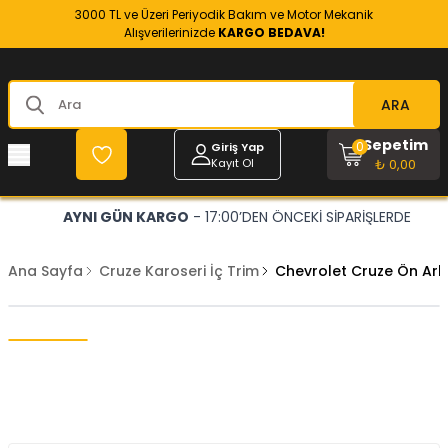
3000 TL ve Üzeri Periyodik Bakım ve Motor Mekanik
Alışverilerinizde
KARGO BEDAVA!
ARA
Sepetim
0
Giriş Yap
Kayıt Ol
₺ 0,00
AYNI GÜN KARGO
- 17:00’DEN ÖNCEKİ SİPARİŞLERDE
Ana Sayfa
Cruze Karoseri İç Trim
Chevrolet Cruze Ön Arka