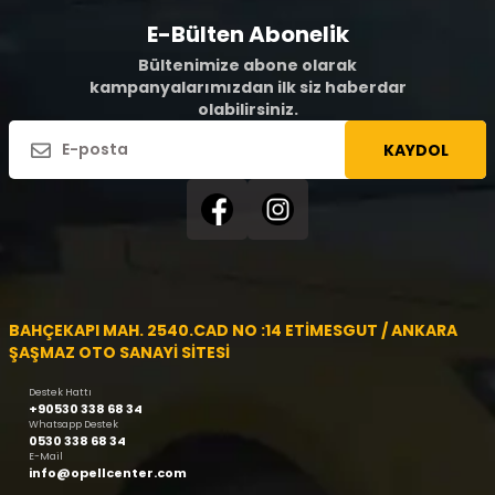
E-Bülten Abonelik
Bültenimize abone olarak
kampanyalarımızdan ilk siz haberdar
olabilirsiniz.
KAYDOL
BAHÇEKAPI MAH. 2540.CAD NO :14 ETİMESGUT / ANKARA
ŞAŞMAZ OTO SANAYİ SİTESİ
Destek Hattı
+90530 338 68 34
Whatsapp Destek
0530 338 68 34
E-Mail
info@opellcenter.com