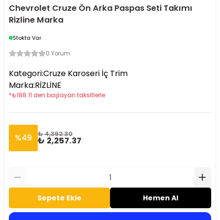
Chevrolet Cruze Ön Arka Paspas Seti Takımı
Rizline Marka
Stokta Var
0 Yorum
Kategori
:
Cruze Karoseri İç Trim
Marka
:
RİZLİNE
*
₺
188.11
den başlayan taksitlerle
₺ 4,392.30
%
49
₺ 2,257.37
Sepete Ekle
Hemen Al