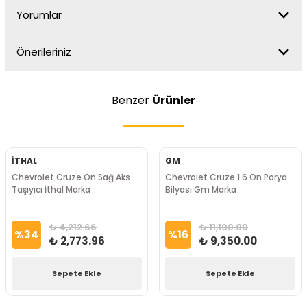
Yorumlar
Önerileriniz
Benzer
Ürünler
İTHAL
GM
Chevrolet Cruze Ön Sağ Aks
Chevrolet Cruze 1.6 Ön Porya
Taşıyıcı İthal Marka
Bilyası Gm Marka
₺ 4,212.66
₺ 11,100.00
%
34
%
16
₺ 2,773.96
₺ 9,350.00
Sepete Ekle
Sepete Ekle