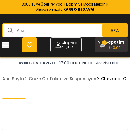
3000 TL ve Üzeri Periyodik Bakım ve Motor Mekanik
Alışverilerinizde
KARGO BEDAVA!
ARA
Sepetim
0
Giriş Yap
Kayıt Ol
₺ 0,00
AYNI GÜN KARGO
- 17:00’DEN ÖNCEKİ SİPARİŞLERDE
Ana Sayfa
Cruze Ön Takım ve Süspansiyon
Chevrolet Cr