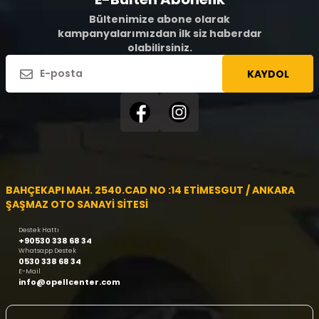
Bültenimize abone olarak
kampanyalarımızdan ilk siz haberdar
olabilirsiniz.
KAYDOL
BAHÇEKAPI MAH. 2540.CAD NO :14 ETİMESGUT / ANKARA
ŞAŞMAZ OTO SANAYİ SİTESİ
Destek Hattı
+90530 338 68 34
Whatsapp Destek
0530 338 68 34
E-Mail
info@opellcenter.com