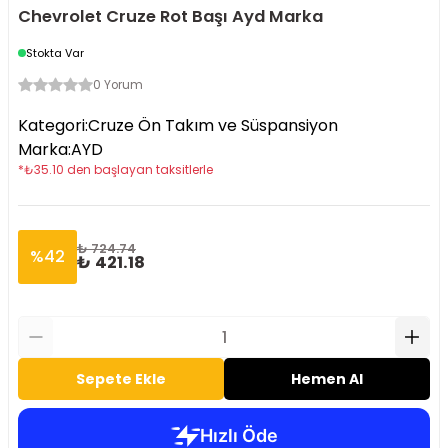
Chevrolet Cruze Rot Başı Ayd Marka
Stokta Var
0 Yorum
Kategori
:
Cruze Ön Takım ve Süspansiyon
Marka
:
AYD
*
₺
35.10
den başlayan taksitlerle
₺ 724.74
%
42
₺ 421.18
Sepete Ekle
Hemen Al