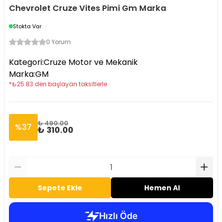
Chevrolet Cruze Vites Pimi Gm Marka
Stokta Var
0 Yorum
Kategori
:
Cruze Motor ve Mekanik
Marka
:
GM
*
₺
25.83
den başlayan taksitlerle
₺ 490.00
%
37
₺ 310.00
Sepete Ekle
Hemen Al