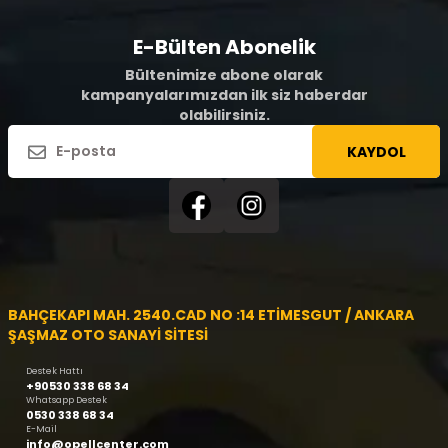
E-Bülten Abonelik
Bültenimize abone olarak
kampanyalarımızdan ilk siz haberdar
olabilirsiniz.
KAYDOL
BAHÇEKAPI MAH. 2540.CAD NO :14 ETİMESGUT / ANKARA
ŞAŞMAZ OTO SANAYİ SİTESİ
Destek Hattı
+90530 338 68 34
Whatsapp Destek
0530 338 68 34
E-Mail
info@opellcenter.com