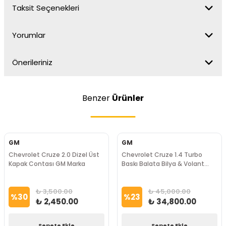
Taksit Seçenekleri
Yorumlar
Önerileriniz
Benzer
Ürünler
GM
GM
Chevrolet Cruze 2.0 Dizel Üst
Chevrolet Cruze 1.4 Turbo
Kapak Contası GM Marka
Baskı Balata Bilya & Volant
Seti GM Marka
₺ 3,500.00
₺ 45,000.00
%
30
%
23
₺ 2,450.00
₺ 34,800.00
Sepete Ekle
Sepete Ekle