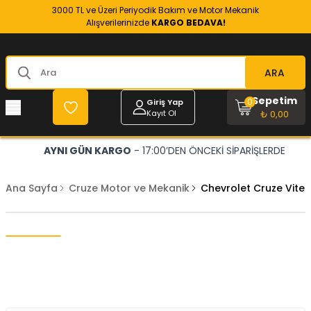
3000 TL ve Üzeri Periyodik Bakım ve Motor Mekanik
Alışverilerinizde
KARGO BEDAVA!
ARA
Sepetim
0
Giriş Yap
Kayıt Ol
₺ 0,00
AYNI GÜN KARGO
- 17:00’DEN ÖNCEKİ SİPARİŞLERDE
Ana Sayfa
Cruze Motor ve Mekanik
Chevrolet Cruze Vite