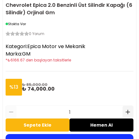
Chevrolet Epica 2.0 Benzinli Üst Silindir Kapağı (6
Silindir) Orjinal Gm
Stokta Var
0 Yorum
Kategori
:
Epica Motor ve Mekanik
Marka
:
GM
*
₺
6166.67
den başlayan taksitlerle
₺ 85,000.00
%
13
₺ 74,000.00
Sepete Ekle
Hemen Al