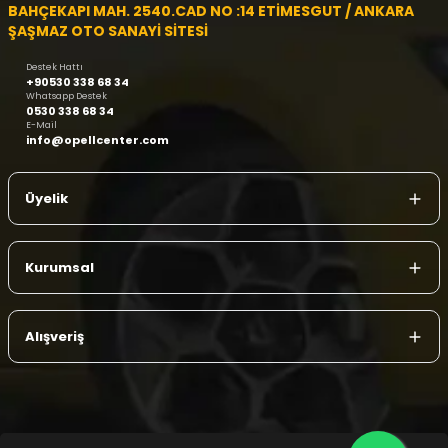
BAHÇEKAPI MAH. 2540.CAD NO :14 ETİMESGUT / ANKARA
ŞAŞMAZ OTO SANAYİ SİTESİ
Destek Hattı
+90530 338 68 34
Whatsapp Destek
0530 338 68 34
E-Mail
info@opellcenter.com
Üyelik
Kurumsal
Alışveriş