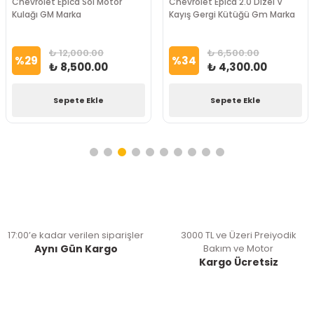
Chevrolet Epica Sol Motor
Chevrolet Epica 2.0 Dizel V
Kulağı GM Marka
Kayış Gergi Kütüğü Gm Marka
₺ 12,000.00
₺ 6,500.00
%
29
%
34
₺ 8,500.00
₺ 4,300.00
Sepete Ekle
Sepete Ekle
17:00’e kadar verilen siparişler
3000 TL ve Üzeri Preiyodik
Aynı Gün Kargo
Bakım ve Motor
Kargo Ücretsiz