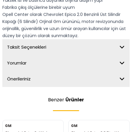
Yüksek ısı ve basınca dayanıklı orijinal alaşım yapı
Fabrika çıkış ölçülerine birebir uyum
Opell Center olarak Chevrolet Epica 2.0 Benzinli Üst Silindir
Kapağı (6 Silindir) Orjinal Gm ürününü, motor revizyonunda
orijinallik, güvenilirlik ve uzun ömür arayan kullanıcılar için üst
düzey bir çözüm olarak sunmaktayız.
Taksit Seçenekleri
Yorumlar
Önerileriniz
Benzer
Ürünler
GM
GM