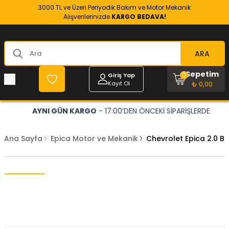
3000 TL ve Üzeri Periyodik Bakım ve Motor Mekanik
Alışverilerinizde
KARGO BEDAVA!
ARA
Sepetim
0
Giriş Yap
Kayıt Ol
₺ 0,00
AYNI GÜN KARGO
- 17:00’DEN ÖNCEKİ SİPARİŞLERDE
Ana Sayfa
Epica Motor ve Mekanik
Chevrolet Epica 2.0 Ben