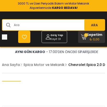
3000 TL ve Üzeri Periyodik Bakım ve Motor Mekanik
Alışverilerinizde
KARGO BEDAVA!
ARA
Sepetim
0
Giriş Yap
Kayıt Ol
₺ 0,00
AYNI GÜN KARGO
- 17:00’DEN ÖNCEKİ SİPARİŞLERDE
Ana Sayfa
Epica Motor ve Mekanik
Chevrolet Epica 2.0 D