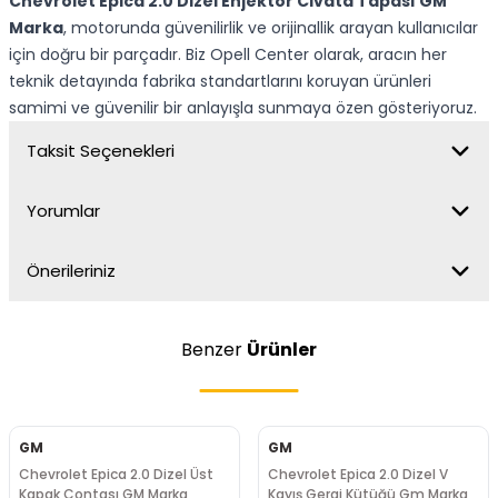
Chevrolet Epica 2.0 Dizel Enjektör Civata Tapası GM
Marka
, motorunda güvenilirlik ve orijinallik arayan kullanıcılar
için doğru bir parçadır. Biz Opell Center olarak, aracın her
teknik detayında fabrika standartlarını koruyan ürünleri
samimi ve güvenilir bir anlayışla sunmaya özen gösteriyoruz.
Taksit Seçenekleri
Yorumlar
Önerileriniz
Benzer
Ürünler
GM
GM
Chevrolet Epica 2.0 Dizel Üst
Chevrolet Epica 2.0 Dizel V
Kapak Contası GM Marka
Kayış Gergi Kütüğü Gm Marka