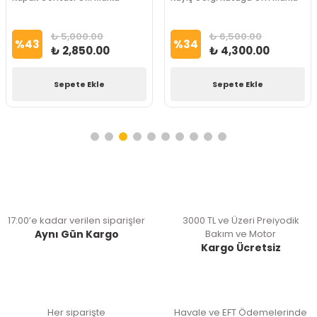
₺ 5,000.00
₺ 6,500.00
%
43
%
34
₺ 2,850.00
₺ 4,300.00
Sepete Ekle
Sepete Ekle
17:00’e kadar verilen siparişler
3000 TL ve Üzeri Preiyodik
Aynı Gün Kargo
Bakım ve Motor
Kargo Ücretsiz
Her siparişte
Havale ve EFT Ödemelerinde