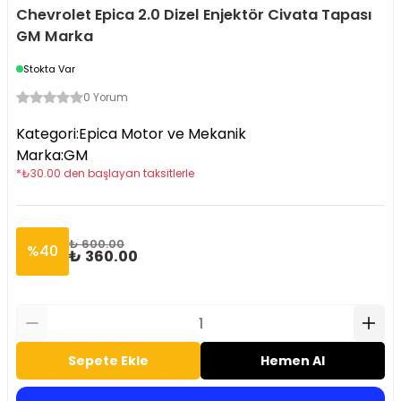
Chevrolet Epica 2.0 Dizel Enjektör Civata Tapası
GM Marka
Stokta Var
0 Yorum
Kategori
:
Epica Motor ve Mekanik
Marka
:
GM
*
₺
30.00
den başlayan taksitlerle
₺ 600.00
%
40
₺ 360.00
Sepete Ekle
Hemen Al