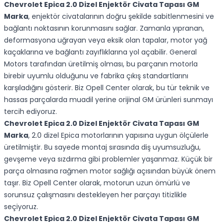
Chevrolet Epica 2.0 Dizel Enjektör Civata Tapası GM
Marka
, enjektör civatalarının doğru şekilde sabitlenmesini ve
bağlantı noktasının korunmasını sağlar. Zamanla yıpranan,
deformasyona uğrayan veya eksik olan tapalar, motor yağ
kaçaklarına ve bağlantı zayıflıklarına yol açabilir. General
Motors tarafından üretilmiş olması, bu parçanın motorla
birebir uyumlu olduğunu ve fabrika çıkış standartlarını
karşıladığını gösterir. Biz Opell Center olarak, bu tür teknik ve
hassas parçalarda muadil yerine orijinal GM ürünleri sunmayı
tercih ediyoruz.
Chevrolet Epica 2.0 Dizel Enjektör Civata Tapası GM
Marka
, 2.0 dizel Epica motorlarının yapısına uygun ölçülerle
üretilmiştir. Bu sayede montaj sırasında diş uyumsuzluğu,
gevşeme veya sızdırma gibi problemler yaşanmaz. Küçük bir
parça olmasına rağmen motor sağlığı açısından büyük önem
taşır. Biz Opell Center olarak, motorun uzun ömürlü ve
sorunsuz çalışmasını destekleyen her parçayı titizlikle
seçiyoruz.
Chevrolet Epica 2.0 Dizel Enjektör Civata Tapası GM