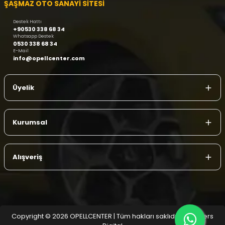
ŞAŞMAZ OTO SANAYİ SİTESİ
Destek Hattı
+90530 338 68 34
Whatsapp Destek
0530 338 68 34
E-Mail
info@opellcenter.com
Üyelik
Kurumsal
Alışveriş
Copyright © 2026 OPELLCENTER | Tüm hakları saklıdır.
| Reliefers