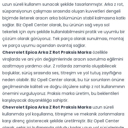
uzun süreli kullanım sunacak şekilde tasarlanmıştır. Arka z rot,
süspansiyonun çalışması sırasında oluşan kuvvetleri dengeli
biçimde ileterek aracın arka bölümünün stabil kalmasına katkı
sağlar. Biz Opell Center olarak, bu ürünün sağ veya sol
tekerlek için aynı şekilde kullanılabilmesini pratik ve uyumlu bir
çözüm olarak görüyoruz. Tek parça olarak sunulması, montaj
ve parça uyumu açısından avantaj sağlar.
Chevrolet Epica Arka Z Rot Praksis Marka
özellikle
virajlarda ve ani yön değişimlerinde aracın savrulma eğilimini
azaltmaya yardımcı olur. Z rotlarda zamanla oluşabilecek
boşluklar, sürüş sırasında ses, titreşim ve yol tutuş zayıflığına
neden olabilir. Biz Opell Center olarak, bu tür sorunların önüne
geçilmesinde kaliteli ve doğru ölçülere sahip z rot kullanımının
önemini vurguluyoruz. Praksis marka üretim, bu beklentileri
karşılayacak dayanıklılığa sahiptir.
Chevrolet Epica Arka Z Rot Praksis Marka
uzun süreli
kullanımda yol koşullarına, titreşime ve mekanik zorlanmalara
karşı direnç gösterecek şekilde üretilmiştir. Biz Opell Center
olarak, şehir içi kullanımda olduğu kadar uzun yol sürüşlerinde