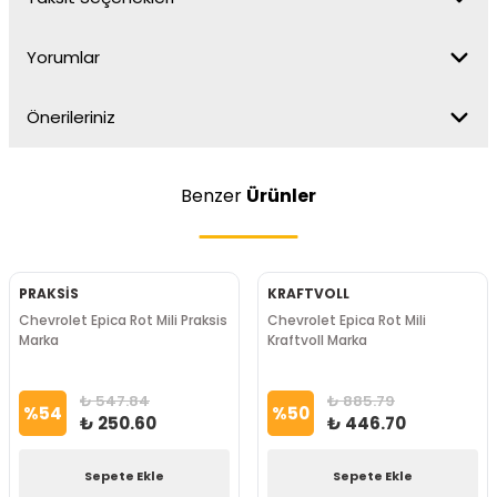
Yorumlar
Önerileriniz
Benzer
Ürünler
PRAKSİS
KRAFTVOLL
Chevrolet Epica Rot Mili Praksis
Chevrolet Epica Rot Mili
Marka
Kraftvoll Marka
₺ 547.84
₺ 885.79
%
54
%
50
₺ 250.60
₺ 446.70
Sepete Ekle
Sepete Ekle