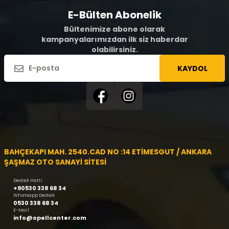
E-Bülten Abonelik
Bültenimize abone olarak
kampanyalarımızdan ilk siz haberdar
olabilirsiniz.
KAYDOL
BAHÇEKAPI MAH. 2540.CAD NO :14 ETİMESGUT / ANKARA
ŞAŞMAZ OTO SANAYİ SİTESİ
Destek Hattı
+90530 338 68 34
Whatsapp Destek
0530 338 68 34
E-Mail
info@opellcenter.com