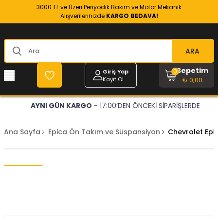
3000 TL ve Üzeri Periyodik Bakım ve Motor Mekanik
Alışverilerinizde
KARGO BEDAVA!
ARA
Sepetim
0
Giriş Yap
Kayıt Ol
₺ 0,00
AYNI GÜN KARGO
- 17:00’DEN ÖNCEKİ SİPARİŞLERDE
Ana Sayfa
Epica Ön Takım ve Süspansiyon
Chevrolet Epi