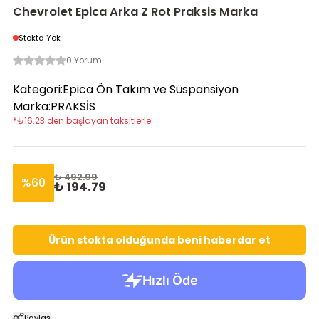
Chevrolet Epica Arka Z Rot Praksis Marka
Stokta Yok
0 Yorum
Kategori
:
Epica Ön Takım ve Süspansiyon
Marka
:
PRAKSİS
*
₺
16.23
den başlayan taksitlerle
₺ 492.99
%
60
₺ 194.79
Ürün stokta olduğunda beni haberdar et
Paylaş